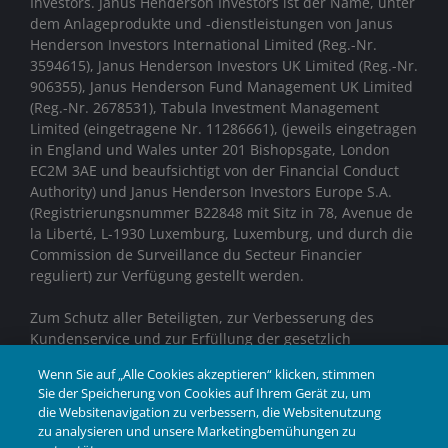
Investors. Janus Henderson Investors ist der Name, unter
dem Anlageprodukte und -dienstleistungen von
Janus
Henderson Investors International Limited (Reg.-Nr.
3594615), Janus Henderson Investors UK Limited (Reg.-Nr.
906355), Janus Henderson Fund Management UK Limited
(Reg.-Nr. 2678531), Tabula Investment Management
Limited (eingetragene Nr. 11286661), (jeweils eingetragen
in England und Wales unter 201 Bishopsgate, London
EC2M 3AE und beaufsichtigt von der Financial Conduct
Authority)
und Janus Henderson Investors Europe S.A.
(Registrierungsnummer B22848 mit Sitz in 78, Avenue de
la Liberté, L-1930 Luxemburg, Luxemburg, und durch die
Commission de Surveillance du Secteur Financier
reguliert) zur Verfügung gestellt werden.
Zum Schutz aller Beteiligten, zur Verbesserung des
Kundenservice und zur Erfüllung der gesetzlich
vorgeschriebenen Aufzeichnungspflichten können
Wenn Sie auf „Alle Cookies akzeptieren“ klicken, stimmen
Telefongespräche aufgezeichnet werden.
Sie der Speicherung von Cookies auf Ihrem Gerät zu, um
die Websitenavigation zu verbessern, die Websitenutzung
Janus Henderson® und alle anderen hierin
zu analysieren und unsere Marketingbemühungen zu
verwendeten Marken sind Marken der Janus Henderson