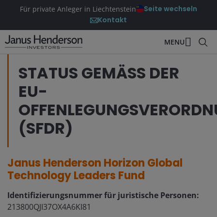
Seite wechseln
Für private Anleger in Liechtenstein
Kontakt
MENU
STATUS GEMÄSS DER E
U-O
FFENLEGUNGSVERORDNU
SFDR)
Janus Henderson Horizon Global
Technology Leaders Fund
Identifizierungsnummer für juristische Personen:
213800QJI37OX4A6KI81