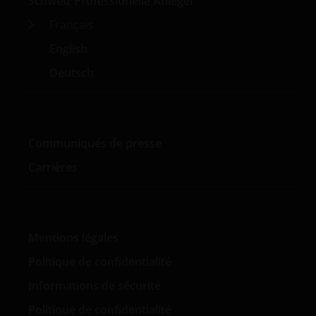
Schweiz Professionelle Anleger
performants pour les clientèles de détail et
institutionnelle.
Français
English
Deutsch
Communiqués de presse
Carrières
Mentions légales
Politique de confidentialité
Informations de sécurité
Politique de confidentialité