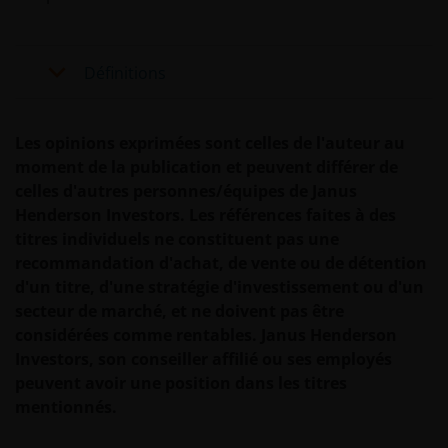
pour faciliter plusieurs aspects de votre visite,
comme indiqué dans notre
politique en matière de
cookies
.
Définitions
Qui nous sommes et comment nous
contacter
Les opinions exprimées sont celles de l'auteur au
moment de la publication et peuvent différer de
Pour toute question ou toute réclamation
celles d'autres personnes/équipes de Janus
concernant ce site web ou ces Informations
Henderson Investors. Les références faites à des
Juridiques, n’hésitez pas à nous contacter à
titres individuels ne constituent pas une
l’
adresse support@janushenderson.com
.
recommandation d'achat, de vente ou de détention
d'un titre, d'une stratégie d'investissement ou d'un
secteur de marché, et ne doivent pas être
Ce site web est publié en Europe par Janus
considérées comme rentables. Janus Henderson
Henderson Investors (également désigné tout au
Investors, son conseiller affilié ou ses employés
long de ces Informations Juridiques par « nous » ou «
peuvent avoir une position dans les titres
notre »). Janus Henderson Investors est le nom sous
mentionnés.
lequel les produits et services d’investissement sont
fournis par Janus Henderson Investors International