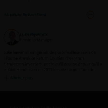
Absolute Return Fund
Luke Newman
Portfolio Manager
Luke Newman est gérant de portefeuille au sein de
l'équipe Absolute Return Equities chez Janus
Henderson Investors, poste qu'il occupe depuis qu'il a
rejoint Henderson en 2011 lors de l'acquisition de
Gartmore. Il a cogéré plusieurs fonds chez Gartmore
Afficher plus
de 2009 à 2011. Auparavant, il a été gérant de
portefeuille chez Altima Partners LLP à partir de 2008
et chez F&C Asset Management à partir de 2005. Il a
commencé sa carrière en 2000 chez Deutsche Asset
Management, où il pilotait des mandats de gestion très