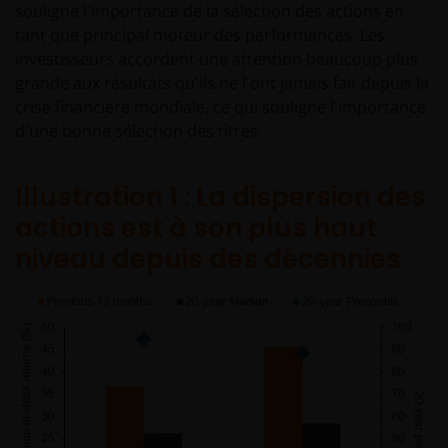
souligne l'importance de la sélection des actions en
pas partie d’un éventuel contrat de vente ou d’achat
tant que principal moteur des performances. Les
d’un quelconque investissement. Ce site peut
investisseurs accordent une attention beaucoup plus
contenir de la publicité.
grande aux résultats qu'ils ne l'ont jamais fait depuis la
crise financière mondiale, ce qui souligne l'importance
Nous estimons que les informations qui peuvent
d'une bonne sélection des titres.
être consultées sur ce site web sont exactes à la date
de publication du présent document, mais nous ne
Illustration 1 : La dispersion des
garantissons pas l’exactitude ou l’actualité des
données et nous déclinons toute représentation et
actions est à son plus haut
garantie de quelque nature que ce soit.
niveau depuis des décennies
Toute demande portant sur l’un des produits
d’investissement proposés sur ce site web doit être
faite après avoir lu entièrement non seulement le
formulaire de souscription concerné, mais aussi les
conditions et termes du prospectus, du prospectus
simplifié, des derniers rapports annuels ou