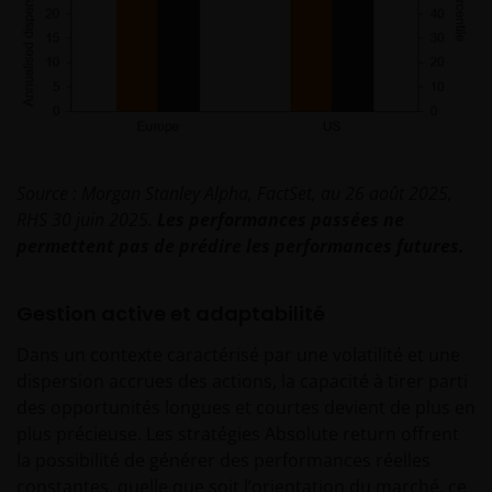
semestriels et de tout autre la documentation
relative au produit choisi. Tous ces documents
peuvent être demandés sans frais auprès du
représentant et de l’agent payeur en Suisse du fonds
concerné. Il vous incombe d’examiner cette
documentation.
Source : Morgan Stanley Alpha, FactSet, au 26 août 2025,
Les performances passées ne sont pas une
RHS 30 juin 2025.
Les performances passées ne
indication des performances actuelles ou futures. La
permettent pas de prédire les performances futures.
valeur d’un investissement et ses revenus peuvent
fluctuer à la hausse comme à la baisse et il est
possible que vous ne récupériez pas l’intégralité du
Gestion active et adaptabilité
montant initialement investi. Les hypothèses
Dans un contexte caractérisé par une volatilité et une
relatives à la fiscalité et aux abattements fiscaux
dispersion accrues des actions, la capacité à tirer parti
dépendent de la situation particulière de
des opportunités longues et courtes devient de plus en
l’investisseur et sont susceptibles de changer si cette
plus précieuse. Les stratégies Absolute return offrent
situation ou la loi évolue. Les investissements en
la possibilité de générer des performances réelles
devises étrangères peuvent également être soumis
constantes, quelle que soit l’orientation du marché, ce