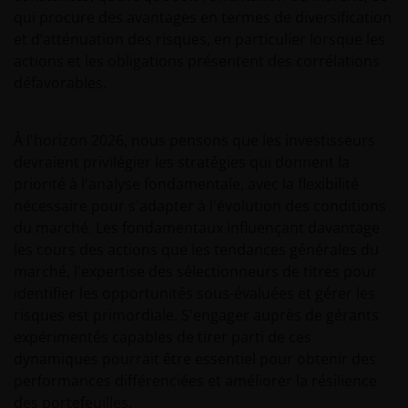
aux fluctuations des devises.
qui procure des avantages en termes de diversification
et d’atténuation des risques, en particulier lorsque les
Politiques de Confidentialité et en
actions et les obligations présentent des corrélations
matière de Cookies
défavorables.
Chez Janus Henderson Investors, nous prenons très
au sérieux la protection de la vie privée de nos
À l'horizon 2026, nous pensons que les investisseurs
clients et nous sommes soucieux de protéger vos
devraient privilégier les stratégies qui donnent la
données personnelles. Nous pensons qu’il est
priorité à l'analyse fondamentale, avec la flexibilité
important que vous sachiez comment nous traitons
nécessaire pour s'adapter à l'évolution des conditions
les informations vous concernant que nous
du marché. Les fondamentaux influençant davantage
recevons par le biais de ce site web. En conséquence,
les cours des actions que les tendances générales du
nous n’utiliserons vos informations personnelles
marché, l'expertise des sélectionneurs de titres pour
que de la manière décrite dans notre
politique de
identifier les opportunités sous-évaluées et gérer les
confidentialité
.
risques est primordiale. S'engager auprès de gérants
expérimentés capables de tirer parti de ces
dynamiques pourrait être essentiel pour obtenir des
Nous utilisons des cookies, de petits fichiers texte
performances différenciées et améliorer la résilience
transférés à votre navigateur par notre site web,
des portefeuilles.