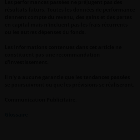
Les performances passées ne préjugent pas des
Limited (n° d’enregistrement 3594615), Janus
résultats futurs. Toutes les données de performance
Henderson Investors UK Limited (n°
tiennent compte du revenu, des gains et des pertes
d’enregistrement 906355), Janus Henderson Fund
en capital mais n'incluent pas les frais récurrents
Management UK Limited (n° d’enregistrement
ou les autres dépenses du fonds.
2678531), Tabula Investment Management Limited
(n° d’immatriculation 11286661), (chaque entité
Les informations contenues dans cet article ne
étant domiciliée en Angleterre et au Pays de Galles
constituent pas une recommandation
au 201 Bishopsgate, Londres EC2M 3AE et
d'investissement.
réglementée par la Financial Conduct Authority) et
Janus Henderson Investors Europe S.A. (numéro
Il n'y a aucune garantie que les tendances passées
d’enregistrement B22848 sis au 78, Avenue de la
se poursuivront ou que les prévisions se réaliseront.
Liberté, L-1930 Luxembourg, Luxembourg et
réglementée par la Commission de Surveillance du
Communication Publicitaire.
Secteur Financier).
Glossaire
Lorsque ces Informations Juridiques font référence à
« Janus Henderson Group », il s’agit de Janus
Henderson Group Ltd. (société constituée et