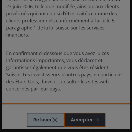
des sanctions inattendus pourraient perturber les flux
23 juin 2006, telle que modifiée, ainsi qu’aux clients
commerciaux, avoir un impact sur les bénéfices des
privés nés qui ont choisi d’être traités comme des
multinationales et entraîner une volatilité des marchés.
clients professionnels conformément à l’article 5,
Ceci est particulièrement préoccupant sur les marchés
paragraphe 1 de la loi suisse sur les services
très concentrés comme les États-Unis, où la
financiers.
performance globale est dominée par un petit nombre
de valeurs technologiques de très grande
capitalisation. C'est pourquoi le maintien d'un
En confirmant ci-dessous que vous avez lu ces
portefeuille hautement liquide, dynamique et diversifié
informations importantes, vous déclarez et
en période de plus grande volatilité est essentiel pour
garantissez également que vous êtes résident
gérer efficacement le risque.
Suisse. Les investisseurs d’autres pays, en particulier
des États-Unis, doivent consulter les sites web
Indicateurs d'un nouveau régime de marché
concernés par leur pays.
L'époque où la marée montante soulevait tous les
bateaux était révolue et où le simple fait d'être actif sur
Aucun des éléments de ce site Internet ne constitue
le bon marché suffisait à faire grimper la valeur de
ou ne doit être interprété comme un conseil. Il ne
Refuser
Accepter
votre portefeuille. La dispersion des actions reste
s’agit pas d’une recommandation de vente ou
élevée par rapport à leur niveau historique, ce qui
d’achat d’un quelconque investissement. Il ne fait