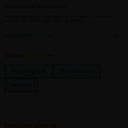
enregistrée à Jersey, numéro d’enregistrement
INFORMATIONS IMPORTANTES :
101484, siège social 47 Esplanade, St Helier, Jersey
JE1 0BD) et de toutes ses filiales détenues à 100 %.
Veuillez consulter, ci-dessous, les informations importantes
relatives aux fonds visés dans cet article.
Absolute Return Fund
Thèmes associés
Annual Outlook
Diversification
Volatilité
Produits phares