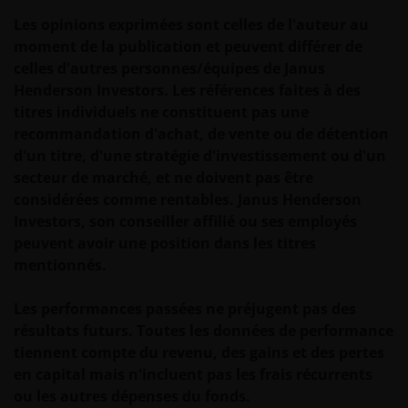
nous n’utiliserons vos informations personnelles
Les opinions exprimées sont celles de l'auteur au
que de la manière décrite dans notre
politique de
moment de la publication et peuvent différer de
confidentialité
.
celles d'autres personnes/équipes de Janus
Henderson Investors. Les références faites à des
titres individuels ne constituent pas une
Nous utilisons des cookies, de petits fichiers texte
recommandation d'achat, de vente ou de détention
transférés à votre navigateur par notre site web,
d'un titre, d'une stratégie d'investissement ou d'un
pour faciliter plusieurs aspects de votre visite,
secteur de marché, et ne doivent pas être
comme indiqué dans notre
politique en matière de
considérées comme rentables. Janus Henderson
cookies
.
Investors, son conseiller affilié ou ses employés
peuvent avoir une position dans les titres
Qui nous sommes et comment nous
mentionnés.
contacter
Les performances passées ne préjugent pas des
Pour toute question ou toute réclamation
résultats futurs. Toutes les données de performance
concernant ce site web ou ces Informations
tiennent compte du revenu, des gains et des pertes
Juridiques, n’hésitez pas à nous contacter à
en capital mais n'incluent pas les frais récurrents
l’
adresse support@janushenderson.com
.
ou les autres dépenses du fonds.