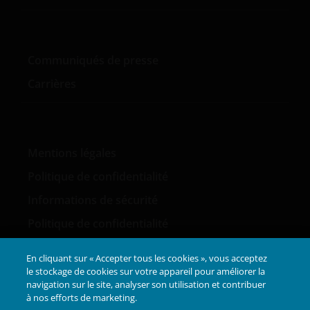
Communiqués de presse
Carrières
Mentions légales
Politique de confidentialité
Informations de sécurité
Politique de confidentialité
En cliquant sur « Accepter tous les cookies », vous acceptez
le stockage de cookies sur votre appareil pour améliorer la
navigation sur le site, analyser son utilisation et contribuer
à nos efforts de marketing.
LinkedIn