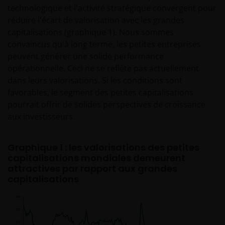
technologique et l'activité stratégique convergent pour
Toute demande portant sur l’un des produits
réduire l'écart de valorisation avec les grandes
d’investissement proposés sur ce site web doit être
capitalisations (graphique 1). Nous sommes
faite après avoir lu entièrement non seulement le
convaincus qu'à long terme, les petites entreprises
formulaire de souscription concerné, mais aussi les
peuvent générer une solide performance
conditions et termes du prospectus, du prospectus
opérationnelle. Ceci ne se reflète pas actuellement
simplifié, des derniers rapports annuels ou
dans leurs valorisations. Si les conditions sont
semestriels et de tout autre la documentation
favorables, le segment des petites capitalisations
relative au produit choisi. Tous ces documents
pourrait offrir de solides perspectives de croissance
peuvent être demandés sans frais auprès du
aux investisseurs.
représentant et de l’agent payeur en Suisse du fonds
concerné. Il vous incombe d’examiner cette
documentation.
Graphique 1 : les valorisations des petites
capitalisations mondiales demeurent
attractives par rapport aux grandes
Les performances passées ne sont pas une
capitalisations
indication des performances actuelles ou futures. La
valeur d’un investissement et ses revenus peuvent
fluctuer à la hausse comme à la baisse et il est
possible que vous ne récupériez pas l’intégralité du