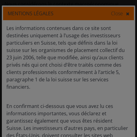
Nous considérons le contexte macroéconomique
actuel avec optimisme pour les actions à petite
MENTIONS LÉGALES
Close
capitalisation. Du côté positif, nous voyons un contexte
politique américain favorable à l'approche des
Les informations contenues dans ce site sont
élections de mi-mandat qui contribuerait à généraliser
destinées uniquement à l’usage des investisseurs
la croissance économique au-delà des dépenses dans
particuliers en Suisse, tels que définis dans la loi
l'IA. En Europe, les mesures de relance budgétaire et la
suisse sur les organismes de placement collectif du
libération des freins à l'endettement en Allemagne
23 juin 2006, telle que modifiée, ainsi qu’aux clients
constituent un solide catalyseur de reprise, tandis que
privés nés qui ont choisi d’être traités comme des
l'Europe du Sud continue d'afficher une croissance
clients professionnels conformément à l’article 5,
solide. Au Royaume-Uni, une suspension de trois ans
paragraphe 1 de la loi suisse sur les services
des droits de timbre sur les nouvelles introductions en
financiers.
bourse après l’offre publique initiale (IPO) d’une
entreprise devrait, espérons-le, favoriser la croissance
En confirmant ci-dessous que vous avez lu ces
et la liquidité dans le segment des petites
informations importantes, vous déclarez et
capitalisations. Nous considérons ces facteurs comme
garantissez également que vous êtes résident
des vents favorables qui devraient contribuer à réduire
Suisse. Les investisseurs d’autres pays, en particulier
l’écart de valorisation entre les petites et les grandes
des États-Unis, doivent consulter les sites web
capitalisations.