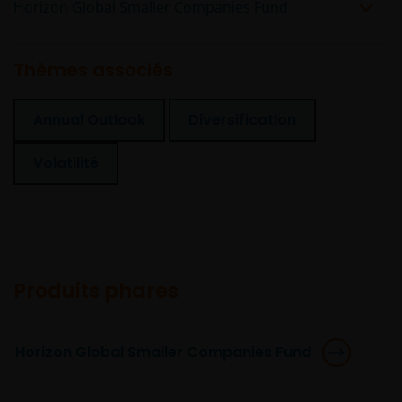
Horizon Global Smaller Companies Fund
réglementée par la Commission de Surveillance du
Secteur Financier).
Thèmes associés
Lorsque ces Informations Juridiques font référence à
« Janus Henderson Group », il s’agit de Janus
Annual Outlook
Diversification
Henderson Group Ltd. (société constituée et
enregistrée à Jersey, numéro d’enregistrement
Volatilité
101484, siège social 47 Esplanade, St Helier, Jersey
JE1 0BD) et de toutes ses filiales détenues à 100 %.
Produits phares
Horizon Global Smaller Companies Fund