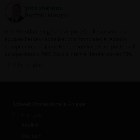
Nick Sheridan
Portfolio Manager
Nick Sheridan est gérant de portefeuille au sein des
équipes Petites capitalisations mondiales et Actions
européennes de Janus Henderson Investors, poste qu’il
occupe depuis 2009. Nick a intégré Henderson en 2009
suite à l’acquisition de New Star, où il était gérant de
Afficher plus
portefeuille depuis deux ans. Avant de rejoindre New
Star, il a été directeur des actions européennes chez
Tilney pendant six ans. Il a débuté sa carrière dans la
gestion de fonds chez BWD Rensburg en 1990 et a
intégré le secteur en tant qu'analyste buy-side chez
Schweiz Professionelle Anleger
Ashton Tod McLaren en 1986.
Français
English
Deutsch