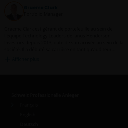
Graeme Clark
Portfolio Manager
Graeme Clark est gérant de portefeuille au sein de
l'équipe Technology Leaders de Janus Henderson
Investors depuis 2013, date de son arrivée au sein de la
société. Il a débuté sa carrière en tant qu’auditeur
senior chez Ernst & Young en 1994. Il est ensuite
Afficher plus
devenu analyste
sell-side
senior en charge du secteur
européen des logiciels et des services informatiques
pour ING, Piper Jaffray puis Jefferies.
Schweiz Professionelle Anleger
Français
English
Deutsch