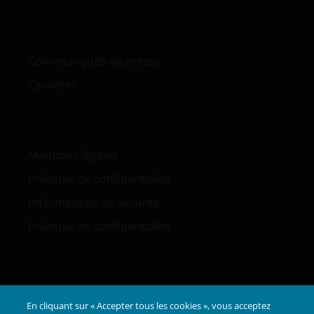
Communiqués de presse
Carrières
Mentions légales
Politique de confidentialité
Informations de sécurité
Politique de confidentialité
LinkedIn
En cliquant sur « Accepter tous les cookies », vous acceptez