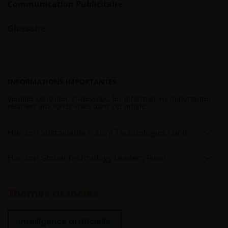
d’enregistrement B22848 sis au 78, Avenue de la
Communication Publicitaire.
Liberté, L-1930 Luxembourg, Luxembourg et
réglementée par la Commission de Surveillance du
Glossaire
Secteur Financier).
Lorsque ces Informations Juridiques font référence à
« Janus Henderson Group », il s’agit de Janus
INFORMATIONS IMPORTANTES :
Henderson Group Ltd. (société constituée et
Veuillez consulter, ci-dessous, les informations importantes
enregistrée à Jersey, numéro d’enregistrement
relatives aux fonds visés dans cet article.
101484, siège social 47 Esplanade, St Helier, Jersey
JE1 0BD) et de toutes ses filiales détenues à 100 %.
Horizon Sustainable Future Technologies Fund
Horizon Global Technology Leaders Fund
Thèmes associés
Intelligence artificielle