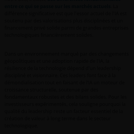
fluctuer à la hausse comme à la baisse et il est
entre ce qui se passe sur les marchés actuels
. La
possible que vous ne récupériez pas l’intégralité du
différence significative est que l'essor actuel de l'IA est
montant initialement investi. Les hypothèses
soutenu par des valorisations plus disciplinées et un
relatives à la fiscalité et aux abattements fiscaux
financement privé solide parmi de grandes entreprises
dépendent de la situation particulière de
technologiques financièrement solides.
l’investisseur et sont susceptibles de changer si cette
situation ou la loi évolue. Les investissements en
devises étrangères peuvent également être soumis
Dans un environnement marqué par des changements
aux fluctuations des devises.
géopolitiques et une adoption rapide de l'IA, la
résilience de la technologie dépend d'un leadership
discipliné et visionnaire. Ces leaders font face à la
Politiques de Confidentialité et en
démondialisation tout en faisant de l’IA un moteur de
matière de Cookies
croissance structurelle, soutenue par des
fondamentaux robustes et des bilans solides. Pour les
Chez Janus Henderson Investors, nous prenons très
investisseurs expérimentés, cela souligne pourquoi la
au sérieux la protection de la vie privée de nos
qualité du leadership reste un facteur essentiel de la
clients et nous sommes soucieux de protéger vos
création de valeur à long terme dans le secteur
données personnelles. Nous pensons qu’il est
technologique.
important que vous sachiez comment nous traitons
les informations vous concernant que nous