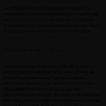
recevons par le biais de ce site web. En conséquence,
Les références faites à des titres individuels ne
nous n’utiliserons vos informations personnelles
constituent pas une recommandation d'achat, de
que de la manière décrite dans notre
politique de
vente ou de détention d'un titre, d'une stratégie
confidentialité
.
d'investissement ou d'un secteur du marché, et ne
doivent pas être considérées comme rentables.
Nous utilisons des cookies, de petits fichiers texte
transférés à votre navigateur par notre site web,
pour faciliter plusieurs aspects de votre visite,
Notes de bas de page et définitions
comme indiqué dans notre
politique en matière de
cookies
.
Les opinions exprimées sont celles de l'auteur au
moment de la publication et peuvent différer de
Qui nous sommes et comment nous
celles d'autres personnes/équipes de Janus
contacter
Henderson Investors. Les références faites à des
titres individuels ne constituent pas une
Pour toute question ou toute réclamation
recommandation d'achat, de vente ou de détention
concernant ce site web ou ces Informations
d'un titre, d'une stratégie d'investissement ou d'un
Juridiques, n’hésitez pas à nous contacter à
secteur de marché, et ne doivent pas être