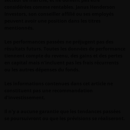
l’
adresse support@janushenderson.com
.
considérées comme rentables. Janus Henderson
Investors, son conseiller affilié ou ses employés
Ce site web est publié en Europe par Janus
peuvent avoir une position dans les titres
Henderson Investors (également désigné tout au
mentionnés.
long de ces Informations Juridiques par « nous » ou «
notre »). Janus Henderson Investors est le nom sous
Les performances passées ne préjugent pas des
lequel les produits et services d’investissement sont
résultats futurs. Toutes les données de performance
fournis par Janus Henderson Investors International
tiennent compte du revenu, des gains et des pertes
Limited (n° d’enregistrement 3594615), Janus
en capital mais n'incluent pas les frais récurrents
Henderson Investors UK Limited (n°
ou les autres dépenses du fonds.
d’enregistrement 906355), Janus Henderson Fund
Management UK Limited (n° d’enregistrement
Les informations contenues dans cet article ne
2678531), Tabula Investment Management Limited
constituent pas une recommandation
(n° d’immatriculation 11286661), (chaque entité
d'investissement.
étant domiciliée en Angleterre et au Pays de Galles
au 201 Bishopsgate, Londres EC2M 3AE et
Il n'y a aucune garantie que les tendances passées
réglementée par la Financial Conduct Authority) et
se poursuivront ou que les prévisions se réaliseront.
Janus Henderson Investors Europe S.A. (numéro