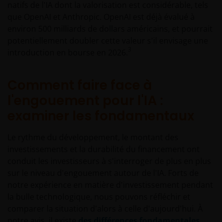
natifs de l'IA dont la valorisation est considérable, tels
que OpenAI et Anthropic. OpenAI est déjà évalué à
Toute demande portant sur l’un des produits
environ 500 milliards de dollars américains, et pourrait
d’investissement proposés sur ce site web doit être
potentiellement doubler cette valeur s'il envisage une
3
faite après avoir lu entièrement non seulement le
introduction en bourse en 2026.
formulaire de souscription concerné, mais aussi les
conditions et termes du prospectus, du prospectus
Comment faire face à
simplifié, des derniers rapports annuels ou
l'engouement pour l'IA :
semestriels et de tout autre la documentation
relative au produit choisi. Tous ces documents
examiner les fondamentaux
peuvent être demandés sans frais auprès du
représentant et de l’agent payeur en Suisse du fonds
Le rythme du développement, le montant des
concerné. Il vous incombe d’examiner cette
investissements et la durabilité du financement ont
documentation.
conduit les investisseurs à s'interroger de plus en plus
sur le niveau d'engouement autour de l'IA. Forts de
notre expérience en matière d'investissement pendant
Les performances passées ne sont pas une
la bulle technologique, nous pouvons réfléchir et
indication des performances actuelles ou futures. La
comparer la situation d'alors à celle d'aujourd'hui. À
valeur d’un investissement et ses revenus peuvent
notre avis, il existe
des différences fondamentales