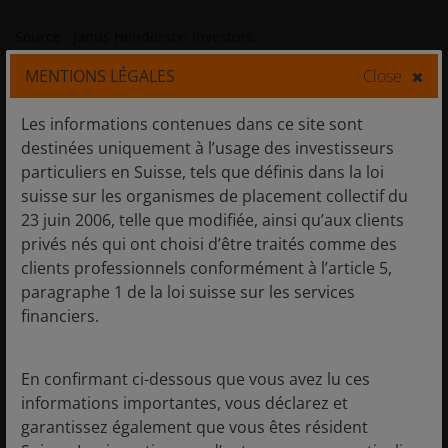
Source : Janus Henderson Investors.
MENTIONS LÉGALES
Close
L’émergence de l’IA a accru l’incertitude dans le
domaine des logiciels, et en particulier des logiciels
Les informations contenues dans ce site sont
d’application. Bien qu’elle permette d’accélérer le
destinées uniquement à l’usage des investisseurs
codage logiciel, l’IA est considérée comme une menace
particuliers en Suisse, tels que définis dans la loi
pour les logiciels d’application, certains observateurs
suisse sur les organismes de placement collectif du
suggérant que les agents d’IA seront en mesure de
23 juin 2006, telle que modifiée, ainsi qu’aux clients
remplacer ou de reproduire les applications logicielles.
privés nés qui ont choisi d’être traités comme des
Il est selon nous peu probable que cela soit le cas, car
clients professionnels conformément à l’article 5,
les applications logicielles critiques contiennent des
paragraphe 1 de la loi suisse sur les services
données d'entreprise et des modèles de processus
financiers.
d'entreprise vitaux, qui sont difficiles à reproduire à
l'aide d'agents ou de logiciels « codés par
En confirmant ci-dessous que vous avez lu ces
l'environnement ». Le fait qu'un utilisateur occasionnel
informations importantes, vous déclarez et
puisse programmer le jeu d'arcade classique Asteroids
garantissez également que vous êtes résident
en quelques minutes ne signifie pas que les logiciels