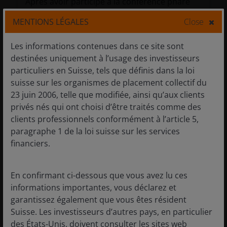
Après avoir participé à la conférence phare
du secteur, nous repartons avec une
MENTIONS LÉGALES
Close
conviction renforcée quant au contexte
constructif qui façonnera les soins de santé
Les informations contenues dans ce site sont
en 2026.
destinées uniquement à l’usage des investisseurs
10
minutes de lecture
particuliers en Suisse, tels que définis dans la loi
suisse sur les organismes de placement collectif du
23 juin 2006, telle que modifiée, ainsi qu’aux clients
privés nés qui ont choisi d’être traités comme des
clients professionnels conformément à l’article 5,
paragraphe 1 de la loi suisse sur les services
financiers.
En confirmant ci-dessous que vous avez lu ces
informations importantes, vous déclarez et
garantissez également que vous êtes résident
Suisse. Les investisseurs d’autres pays, en particulier
des États-Unis, doivent consulter les sites web