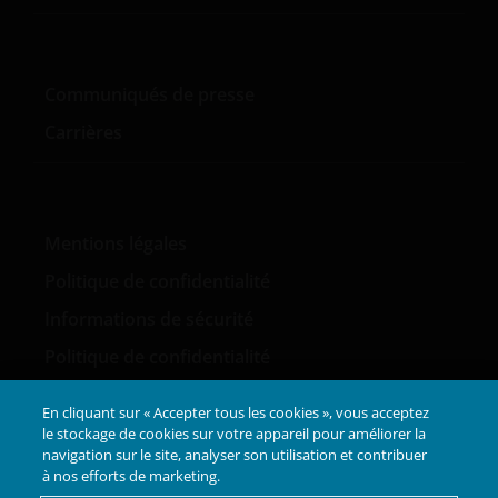
nous n’utiliserons vos informations personnelles
que de la manière décrite dans notre
politique de
confidentialité
.
Communiqués de presse
Carrières
Nous utilisons des cookies, de petits fichiers texte
transférés à votre navigateur par notre site web,
pour faciliter plusieurs aspects de votre visite,
comme indiqué dans notre
politique en matière de
cookies
.
Mentions légales
Politique de confidentialité
Qui nous sommes et comment nous
Informations de sécurité
contacter
Politique de confidentialité
Pour toute question ou toute réclamation
concernant ce site web ou ces Informations
En cliquant sur « Accepter tous les cookies », vous acceptez
le stockage de cookies sur votre appareil pour améliorer la
Juridiques, n’hésitez pas à nous contacter à
navigation sur le site, analyser son utilisation et contribuer
l’
adresse support@janushenderson.com
.
à nos efforts de marketing.
LinkedIn