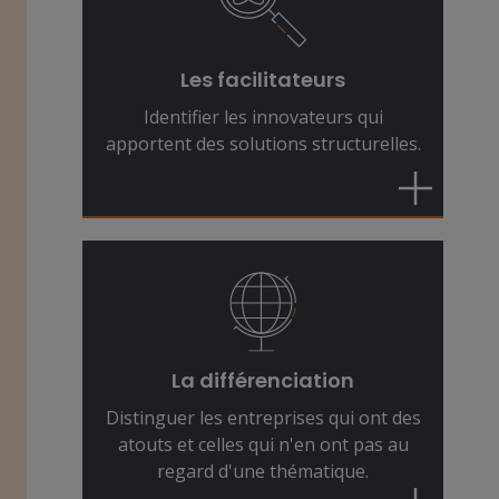
innovantes. Ce sont leurs solutions
qui rendent possibles les
changements structurels, et qui
Les facilitateurs
permettent de réaliser des
Identifier les innovateurs qui
performances d'investissement
apportent des solutions structurelles.
probantes.
Les entreprises qui favorisent le
changement constituent une
composante dynamique du marché.
Mais la dispersion entre les gagnants
et les perdants est de plus en plus
La différenciation
importante. C'est pourquoi
Distinguer les entreprises qui ont des
l'expertise en matière de sélection
atouts et celles qui n'en ont pas au
des titres est essentielle.
regard d'une thématique.