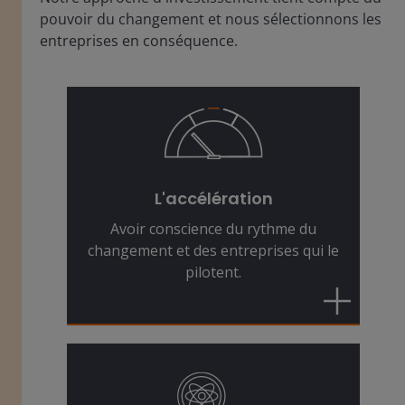
pouvoir du changement et nous sélectionnons les
entreprises en conséquence.
Les changements se succèdent à un
rythme plus rapide que jamais. Nous
identifions les entreprises qui se
L'accélération
positionnent de manière dynamique
Avoir conscience du rythme du
pour devenir les gagnants de demain.
changement et des entreprises qui le
pilotent.
Nous recherchons des entreprises
qui utilisent et fournissent des
techniques et des technologies