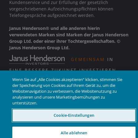
Kundenservice und zur Erfüllung der gesetzlich
vorgeschriebenen Aufzeichnungspflichten können
Telefongespräche aufgezeichnet werden.
Janus Henderson® und alle anderen hierin
verwendeten Marken sind Marken der Janus Henderson
Group Ltd. oder einer ihrer Tochtergesellschaften. ©
Janus Henderson Group Ltd.
GEMEINSAM
IN
EINE BESSERE ZUKUNFT INVESTIEREN
Wenn Sie auf „Alle Cookies akzeptieren“ klicken, stimmen Sie
der Speicherung von Cookies auf Ihrem Gerät zu, um die
Websitenavigation zu verbessern, die Websitenutzung zu
analysieren und unsere Marketingbemühungen zu
unterstützen.
Cookie-Einstellungen
Alle ablehnen