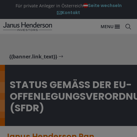
Seite wechseln
Für private Anleger in Österreich
Kontakt
MENU
{{banner.link_text}}
STATUS GEMÄSS DER EU-O
FFENLEGUNGSVERORDNUN
SFDR)
Janus Henderson Pan