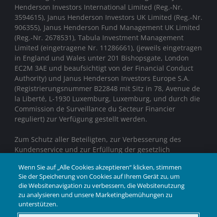
Henderson Investors International Limited (Reg.-Nr.
3594615), Janus Henderson Investors UK Limited (Reg.-Nr.
906355), Janus Henderson Fund Management UK Limited
(Reg.-Nr. 2678531), Tabula Investment Management
Limited (eingetragene Nr. 11286661), (jeweils eingetragen
in England und Wales unter 201 Bishopsgate, London
EC2M 3AE und beaufsichtigt von der Financial Conduct
Authority)
und Janus Henderson Investors Europe S.A.
(Registrierungsnummer B22848 mit Sitz in 78, Avenue de
la Liberté, L-1930 Luxemburg, Luxemburg, und durch die
Commission de Surveillance du Secteur Financier
reguliert) zur Verfügung gestellt werden.
Zum Schutz aller Beteiligten, zur Verbesserung des
Kundenservice und zur Erfüllung der gesetzlich
vorgeschriebenen Aufzeichnungspflichten können
Wenn Sie auf „Alle Cookies akzeptieren“ klicken, stimmen
Telefongespräche aufgezeichnet werden.
Sie der Speicherung von Cookies auf Ihrem Gerät zu, um
die Websitenavigation zu verbessern, die Websitenutzung
Janus Henderson® und alle anderen hierin
zu analysieren und unsere Marketingbemühungen zu
verwendeten Marken sind Marken der Janus Henderson
unterstützen.
Group Ltd. oder einer ihrer Tochtergesellschaften. ©