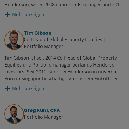
Henderson, wo er 2008 dann Fondsmanager und 2012
stellvertretender Leiter des Bereichs Global Property
Mehr anzeigen
Equities wurde. Vor seiner Zeit bei Henderson war er
bei UBS im Finanzcontrolling tätig.
Tim Gibson
Co-Head of Global Property Equities |
Portfolio Manager
Tim Gibson ist seit 2014 Co-Head of Global Property
Equities und Portfoliomanager bei Janus Henderson
Investors. Seit 2011 ist er bei Henderson in unserem
Büro in Singapur beschäftigt. Vor seinem Eintritt bei
Henderson war er Europa-Fondsmanager bei AMP
Mehr anzeigen
Capital Brookfield, zuständig für Portfolioaufbau und
Ausführung eines indirekten Immobilienfonds. Dem
war seine Tätigkeit als Analyst bei Morgan Stanley im
Greg Kuhl, CFA
Team für europäische Immobilieninvestments in
Portfolio Manager
London und Amsterdam vorausgegangen, wo er
Anlageempfehlungen zu Immobiliengesellschaften in