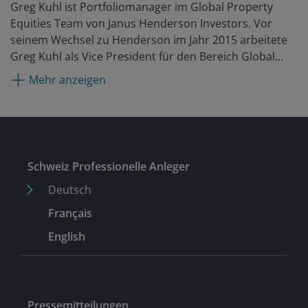
Greg Kuhl ist Portfoliomanager im Global Property
Großbritannien und Europa erarbeitete.
Equities Team von Janus Henderson Investors. Vor
seinem Wechsel zu Henderson im Jahr 2015 arbeitete
Greg Kuhl als Vice President für den Bereich Global
REITs bei Brookfield Investment Management. Dort war
Mehr anzeigen
er Senior Analyst für globale Long-only- und
Long/Short-Strategien mit Fokus auf Immobilienaktien
in Nordamerika, Europa und Asien. Davor war er bei
Heitman im Public Real Estate Securities Team tätig, wo
er als Analyst Empfehlungen für Immobilienaktien in
Schweiz Professionelle Anleger
Nordamerika abgab. Er begann seine berufliche
Laufbahn bei Accenture als Analyst für den Bereich
Deutsch
Finanzdienstleistungen/Kapitalmärkte.
Français
English
Pressemitteilungen