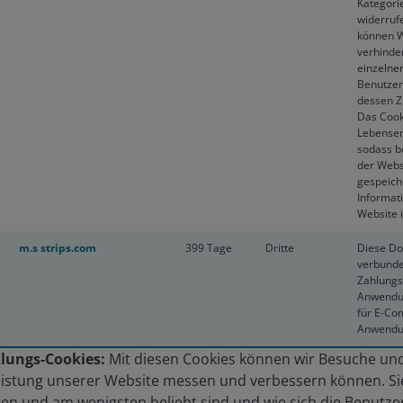
Kategori
widerruf
können W
verhinde
einzelne
Benutzer
dessen Zu
Das Cook
Lebenser
sodass b
der Webs
gespeiche
Informat
Website i
m.s strips.com
399 Tage
Dritte
Diese Do
verbunde
Zahlungs
Anwendu
für E-Co
Anwendun
lungs-Cookies:
Mit diesen Cookies können wir Besuche un
Leistung unserer Website messen und verbessern können. Sie
en und am wenigsten beliebt sind und wie sich die Benutze