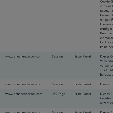
Cookie-G
von OneT
gesetzt,
Cookie-H
einigen F
Hinweis 
ermöglic
Benutzer
einmal a
Laufzeit 
keine pe
www.janushenderson.com
Session
Erste Partei
Dieser C
Verbindu
verwende
zu ident
herauszuf
www.janushenderson.com
Session
Erste Partei
Dieses C
www.janushenderson.com
359 Tage
Erste Partei
Dieses Co
Cookie-R
akzeptie
www.janushenderson.com
Session
Erste Partei
Dieses C