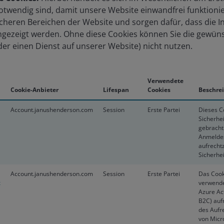
notwendig sind, damit unsere Website einwandfrei funktionie
cheren Bereichen der Website und sorgen dafür, dass die I
ngezeigt werden. Ohne diese Cookies können Sie die gewün
der einen Dienst auf unserer Website) nicht nutzen.
Verwendete
Cookie-Anbieter
Lifespan
Cookies
Beschre
Account.janushenderson.com
Session
Erste Partei
Dieses C
Sicherhe
gebracht
Anmeldes
aufrecht
Sicherhei
Account.janushenderson.com
Session
Erste Partei
Das Cook
x
verwende
Azure Ac
B2C) aufr
des Aufr
von Micro