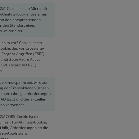
SA-Cookie ist ein Microsoft
-Afinitäts-Cookie, das einen
an den entsprechenden
r den Standort eines
 weiterleitet.
cpim-csrf-Cookie ist ein
ookie, das vor Cross-site-
-Forgery-Angriffen (CSRF)
Es wird von Azure Active
y B2C (Azure AD B2C)
t.
ie x-ms-cpim-trans wird zur
ng der Transaktionen (Anzahl
echterhaltungsanforderungen
 AD B2C) und der aktuellen
ion verwendet.
SACORS-Cookie ist ein
 Front Tür-Afinitäts-Cookie,
 hilft, Anforderungen an die
 Web-App-Instanz
eiten.