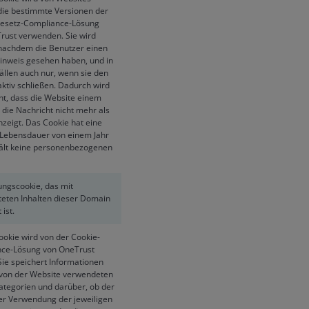
 die bestimmte Versionen der
esetz-Compliance-Lösung
rust verwenden. Sie wird
 nachdem die Benutzer einen
inweis gesehen haben, und in
ällen auch nur, wenn sie den
aktiv schließen. Dadurch wird
ht, dass die Website einem
 die Nachricht nicht mehr als
nzeigt. Das Cookie hat eine
Lebensdauer von einem Jahr
ält keine personenbezogenen
ungscookie, das mit
teten Inhalten dieser Domain
 ist.
ookie wird von der Cookie-
ce-Lösung von OneTrust
Sie speichert Informationen
 von der Website verwendeten
ategorien und darüber, ob der
er Verwendung der jeweiligen