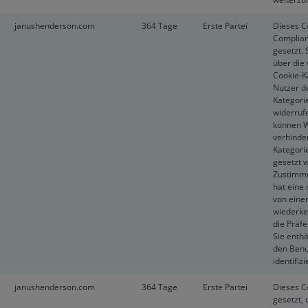
janushenderson.com
364 Tage
Erste Partei
Dieses C
Complian
gesetzt. 
über die
Cookie-K
Nutzer d
Kategori
widerruf
können W
verhinder
Kategori
gesetzt 
Zustimmu
hat eine
von eine
wiederke
die Präf
Sie enthä
den Benu
identifiz
janushenderson.com
364 Tage
Erste Partei
Dieses C
gesetzt,