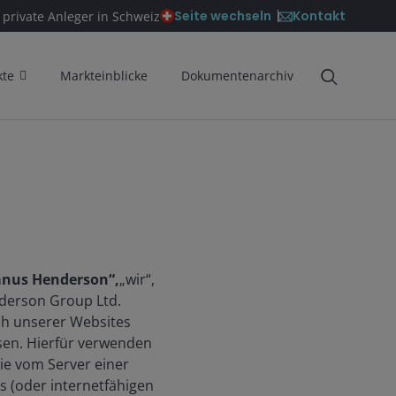
Kontakt
Seite wechseln
 private Anleger in Schweiz
kte
Markteinblicke
Dokumentenarchiv
anus Henderson“,
„wir“,
nderson Group Ltd.
ch unserer Websites
ssen. Hierfür verwenden
die vom Server einer
s (oder internetfähigen