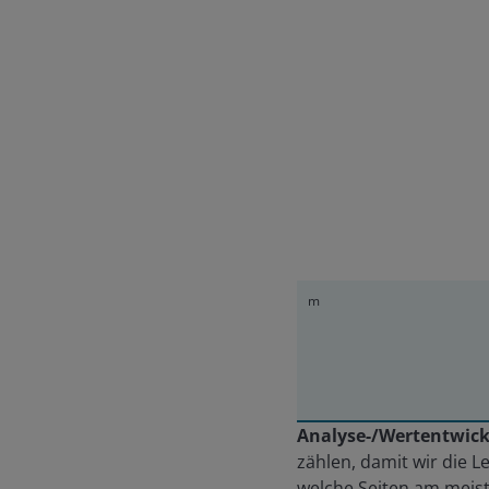
m
Analyse-/Wertentwick
zählen, damit wir die 
welche Seiten am meist