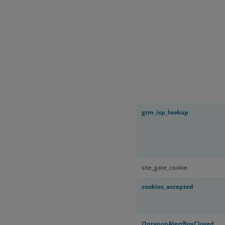
gtm_isp_lookup
site_gate_cookie
cookies_accepted
OptanonAlertBoxClosed