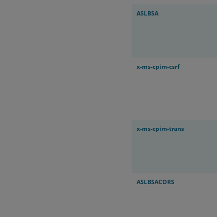
ASLBSA
x-ms-cpim-csrf
x-ms-cpim-trans
ASLBSACORS