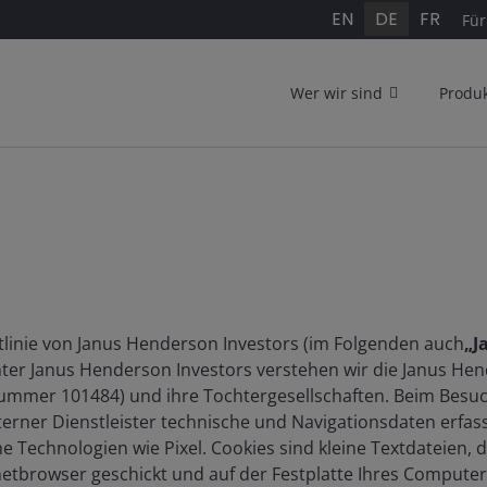
EN
DE
FR
Für
Wer wir sind
Produ
htlinie von Janus Henderson Investors (im Folgenden auch
„J
nter Janus Henderson Investors verstehen wir die Janus He
ummer 101484) und ihre Tochtergesellschaften. Beim Besu
terner Dienstleister technische und Navigationsdaten erfa
e Technologien wie Pixel. Cookies sind kleine Textdateien, 
netbrowser geschickt und auf der Festplatte Ihres Computer