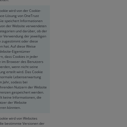
ookie wird von der Cookie-
ce-Lösung von OneTrust
Sie speichert Informationen
 von der Website verwendeten
ategorien und darüber, ob der
er Verwendung der jeweiligen
e zugestimmt oder diese
en hat. Auf diese Weise
ebsite-Eigentümer
n, dass Cookies in jeder
e im Browser des Benutzers
werden, wenn nicht seine
ng erteilt wird. Das Cookie
 normale Lebenserwartung
m Jahr, sodass bei
hrenden Nutzern der Website
erenzen gespeichert werden.
lt keine Informationen, die
tzer der Website
ieren könnten.
ookie wird von Websites
 die bestimmte Versionen der