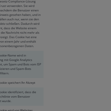
esetz-Compliance-Lösung
rust verwenden. Sie wird
 nachdem die Benutzer einen
inweis gesehen haben, und in
ällen auch nur, wenn sie den
aktiv schließen. Dadurch wird
ht, dass die Website einem
 die Nachricht nicht mehr als
nzeigt. Das Cookie hat eine
von einem Jahr und enthält
rsonenbezogenen Daten.
ookie-Name wird in
ng mit Google Analytics
t, um Spam und Bots vom ISP
ifizieren und Spam-Bots
iltern.
ookie speichert Ihr Akzept
okie identifiziert, dass die
ichtlinie vom Benutzer
rt wurde.
ookie wird von Websites