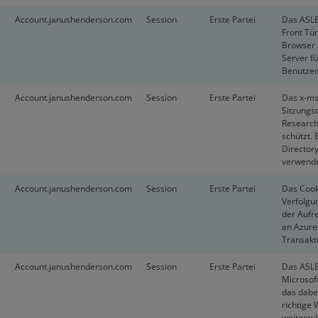
Account.janushenderson.com
Session
Erste Partei
Das ASLB
Front Tür
Browser 
Server fü
Benutzers
Account.janushenderson.com
Session
Erste Partei
Das x-ms-
Sitzungsc
Research
schützt. 
Director
verwende
Account.janushenderson.com
Session
Erste Partei
Das Cook
Verfolgu
der Aufr
an Azure
Transakt
Account.janushenderson.com
Session
Erste Partei
Das ASLB
Microsoft
das dabei
richtige
weiterzul