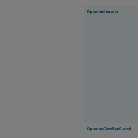
OptanonConsent
OptanonAlertBoxClosed