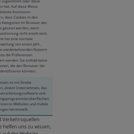
e zugestimmt oder diese
en hat. Auf diese Weise
ebsite-Investoren
rn, dass Cookies in den
n Kategorien im Browser des
s gesetzt werden, wenn
stimmung nicht erteilt wird.
ie hat eine normale
wartung von einem Jahr,
ei wiederkehrenden Nutzern
ite die Präferenzen
rt werden. Sie enthält keine
ionen, die den Benutzer der
dentifizieren könnten.
main ist mit Strebe
n, einem Unternehmen, das
verarbeitungssoftware und
ngsprogrammieroberflächen
mmerce-Websites und mobile
gen bereitstellt.
d Verkehrsquellen
 helfen uns zu wissen,
r auf der Website