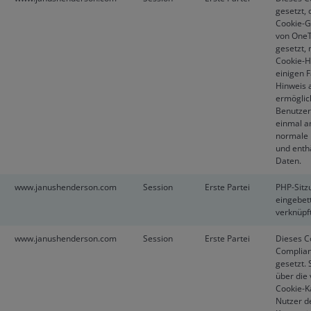
gesetzt,
Cookie-G
von OneT
gesetzt,
Cookie-H
einigen F
Hinweis 
ermöglic
Benutzer
einmal a
normale 
und enth
Daten.
www.janushenderson.com
Session
Erste Partei
PHP-Sitz
eingebet
verknüpft
www.janushenderson.com
Session
Erste Partei
Dieses C
Complian
gesetzt. 
über die
Cookie-K
Nutzer d