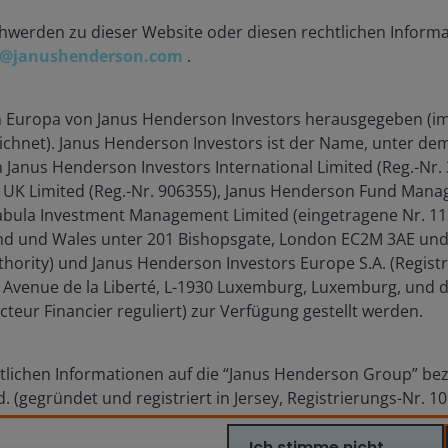
attraktive Wachstumschancen in einer
hwerden zu dieser Website oder diesen rechtlichen Inform
ganzen Reihe von Teilsektoren der
t@janushenderson.com
.
Wohnimmobilien bieten.
n Europa von Janus Henderson Investors herausgegeben (im
5
min lesen
eichnet). Janus Henderson Investors ist der Name, unter d
 Janus Henderson Investors International Limited (Reg.-Nr.
 UK Limited (Reg.-Nr. 906355), Janus Henderson Fund Man
Tabula Investment Management Limited (eingetragene Nr. 112
nd und Wales unter 201 Bishopsgate, London EC2M 3AE und 
thority) und Janus Henderson Investors Europe S.A. (Regi
ssemitteilungen
Rechtliches
8, Avenue de la Liberté, L-1930 Luxemburg, Luxemburg, und
cteur Financier reguliert) zur Verfügung gestellt werden.
iere
Datenschutzrichtlinie
takt
Cookie-Richtlinie
tlichen Informationen auf die “Janus Henderson Group” bezi
Sicherheitsinformatio
 (gegründet und registriert in Jersey, Registrierungs-Nr. 1
 Helier, Jersey JE1 0BD) und alle ihre hundertprozentigen To
Ich stimme nicht