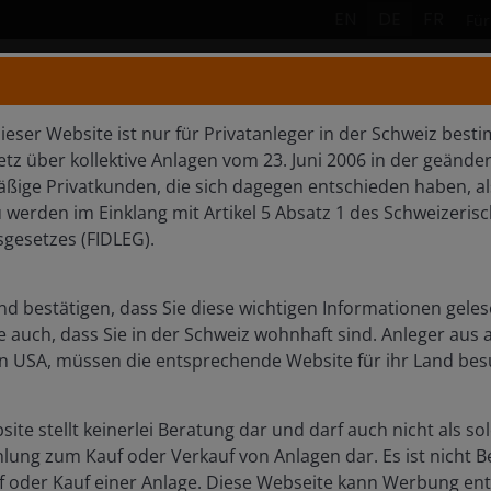
EN
DE
FR
Für
Wer wir sind
Produk
dieser Website ist nur für Privatanleger in der Schweiz be
z über kollektive Anlagen vom 23. Juni 2006 in der geänder
ßige Privatkunden, die sich dagegen entschieden haben, al
BERGER
werden im Einklang mit Artikel 5 Absatz 1 des Schweizeris
sgesetzes (FIDLEG).
d bestätigen, dass Sie diese wichtigen Informationen geles
e auch, dass Sie in der Schweiz wohnhaft sind. Anleger aus
n USA, müssen die entsprechende Website für ihr Land bes
site stellt keinerlei Beratung dar und darf auch nicht als s
hlung zum Kauf oder Verkauf von Anlagen dar. Es ist nicht B
 oder Kauf einer Anlage. Diese Webseite kann Werbung ent