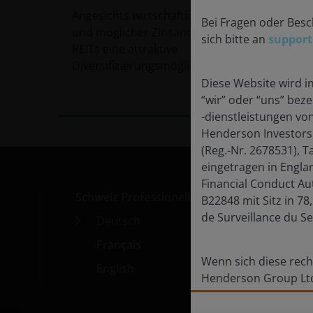
Angesichts wirtschaftlicher Unsicherheit
Bei Fragen oder Besc
und möglicher Zinsänderungen bieten
sich bitte an
suppor
REITs eine attraktive
Diversifizierungsmöglichkeit.
Diese Website wird i
28
min lesen
“wir” oder “uns” bez
-dienstleistungen von
Henderson Investors
(Reg.-Nr. 2678531), 
eingetragen in Engla
Financial Conduct Au
Schweiz Professionelle Anleger
Pre
B22848 mit Sitz in 7
de Surveillance du Se
Deutsch
Karr
Français
Kon
Wenn sich diese rech
English
Henderson Group Ltd.
Sitz 47 Esplanade, St