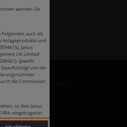
ationen wenden Sie
 Folgenden auch als
em Anlageprodukte und
 3594615), Janus
agement UK Limited
86661), (jeweils
beaufsichtigt von der
strierungsnummer
 durch die Commission
LinkedIn
ehen, ist dies Janus
nen
01484, eingetragener
chtergesellschaften.
Ich stimme