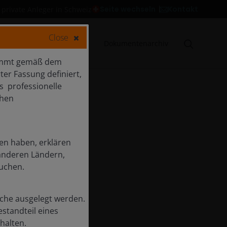
Kontakt
Seite wechseln
 private Anleger in Schweiz
Close
te
Markteinblicke
Dokumentenarchiv
stimmt gemäß dem
ter Fassung definiert,
s professionelle
chen
en haben, erklären
 anderen Ländern,
uchen.
olche ausgelegt werden.
estandteil eines
halten.