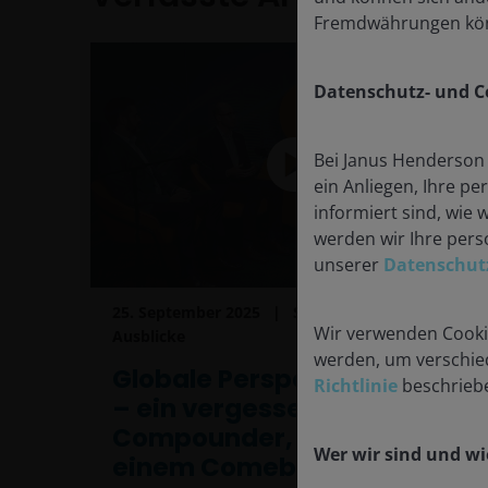
Fremdwährungen kön
Datenschutz- und Co
Bei Janus Henderson 
ein Anliegen, Ihre p
informiert sind, wie 
werden wir Ihre pers
unserer
Datenschutz
25. September 2025
Schwerpunktthemen &
Wir verwenden Cookie
Ausblicke
werden, um verschied
Globale Perspektiven: REITs
Richtlinie
beschrieb
– ein vergessener
Compounder, der vor
Wer wir sind und wi
einem Comeback steht