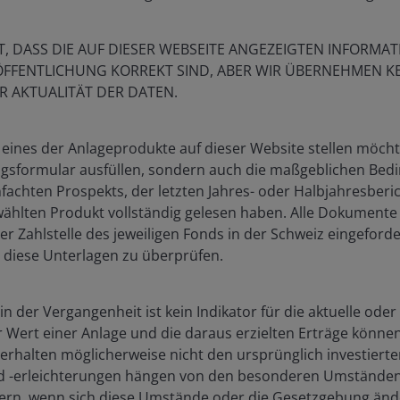
T, DASS DIE AUF DIESER WEBSEITE ANGEZEIGTEN INFORMA
ÖFFENTLICHUNG KORREKT SIND, ABER WIR ÜBERNEHMEN K
 seit 2017 Portfoliomanager im Global Property Equities Te
ER AKTUALITÄT DER DATEN.
Vor seinem Wechsel zu Janus Henderson war Danny Greenbe
äftsführer bei Citrine Investment Group tätig, wo er die v
 eines der Anlageprodukte auf dieser Website stellen möchte
ür Immobilienanlagen entwickelte und verwaltete. Als Vice 
gsformular ausfüllen, sondern auch die maßgeblichen Bed
rierte er sich auf börsennotierte Immobiliengesellschaften 
nfachten Prospekts, der letzten Jahres- oder Halbjahresberi
Unternehmens. Er kam 2008 als Finanzanalyst zu GEM und 
lten Produkt vollständig gelesen haben. Alle Dokumente
Firmenzugehörigkeit Mitglied des Anlageteams. Danny Gree
r Zahlstelle des jeweiligen Fonds in der Schweiz eingeforder
006 bei Morgan Stanley Investment Management als Senior 
 diese Unterlagen zu überprüfen.
Abschluss in Wirtschaftswissenschaften der University of M
n der Vergangenheit ist kein Indikator für die aktuelle oder
0
Jahre Erfahrung in der investmentbranche.
 Wert einer Anlage und die daraus erzielten Erträge können
 erhalten möglicherweise nicht den ursprünglich investierte
-erleichterungen hängen von den besonderen Umständen 
ern, wenn sich diese Umstände oder die Gesetzgebung ände