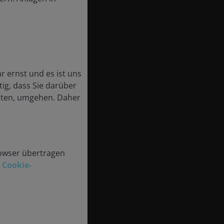
 ernst und es ist uns
ig, dass Sie darüber
halten, umgehen. Daher
rowser übertragen
r
Cookie-