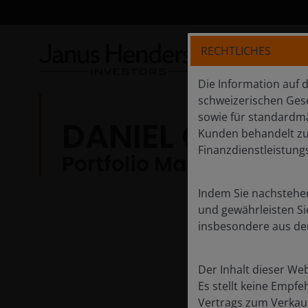
RECHTLICHES
Die Information auf 
schweizerischen Geset
sowie für standardmä
DANIEL GREEN
Kunden behandelt zu 
Finanzdienstleistung
Portfolio Manager
Indem Sie nachstehen
und gewährleisten Si
insbesondere aus de
Der Inhalt dieser Web
Es stellt keine Empfe
Vertrags zum Verkauf