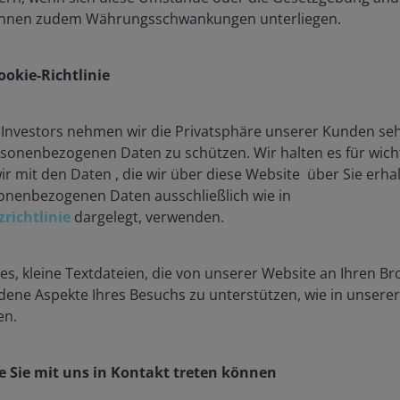
nen zudem Währungsschwankungen unterliegen.
okie-Richtlinie
Investors nehmen wir die Privatsphäre unserer Kunden sehr
ersonenbezogenen Daten zu schützen. Wir halten es für wicht
wir mit den Daten , die wir über diese Website über Sie er
onenbezogenen Daten ausschließlich wie in
richtlinie
dargelegt, verwenden.
s, kleine Textdateien, die von unserer Website an Ihren B
3. April 2025
Aktuelles & Relevantes
ene Aspekte Ihres Besuchs zu unterstützen, wie in unsere
Seelenruhig schlafen:
en.
Positive Aussichten für
Wohnimmobilien
e Sie mit uns in Kontakt treten können
REITs für Wohnimmobilien können