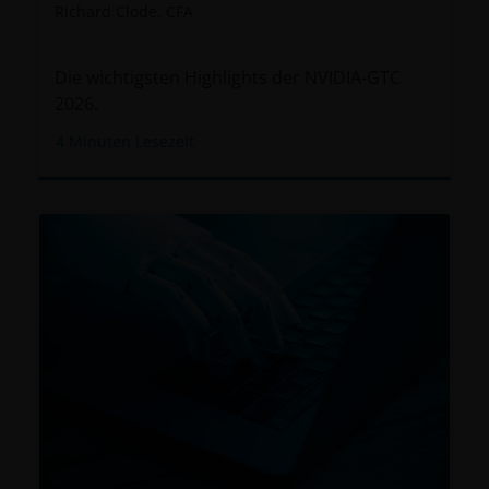
Secteur Financier reguliert) zur Verfügung gestellt
Richard Clode, CFA
werden.
Die wichtigsten Highlights der NVIDIA-GTC
Wenn sich diese rechtlichen Informationen auf die
2026.
“Janus Henderson Group” beziehen, ist dies Janus
4
Minuten Lesezeit
Henderson Group Ltd. (gegründet und registriert in
Jersey, Registrierungs-Nr. 101484, eingetragener Sitz
47 Esplanade, St Helier, Jersey JE1 0BD) und alle ihre
hundertprozentigen Tochtergesellschaften.