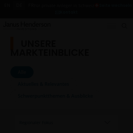
EN
DE
FR
Seite wechseln
Für private Anleger in Schweiz
Kontakt
UNSERE
MARKTEINBLICKE
Alle
Aktuelles & Relevantes
Schwerpunktthemen & Ausblicke