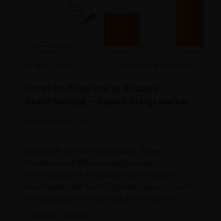
werden wir Ihre personenbezogenen Daten
ausschließlich wie in
unserer
Datenschutzrichtlinie
dargelegt,
verwenden.
20. April 2026
Aktuelles & Relevantes
Wir verwenden Cookies, kleine Textdateien, die von
unserer Website an Ihren Browser übertragen
Chart im Blick: Der KI Ausbau
werden, um verschiedene Aspekte Ihres Besuchs zu
beschleunigt – Capex steigt weiter
unterstützen, wie in unserer
Cookie-
Richtlinie
beschrieben.
Richard Clode, CFA
Wer wir sind und wie Sie mit uns in Kontakt
Steigende KI-Anwendungsfälle, Token-
treten können
Volumen und Effizienzsteigerungen in
Verbindung mit sinkenden Rechenkosten
veranlassen die Tech-Giganten dazu, in noch
Bei Fragen oder Beschwerden zu dieser Website
nie dagewesenem Umfang zu investieren.
oder diesen rechtlichen Informationen wenden Sie
sich bitte an
support@janushenderson.com
.
2
Minuten Lesezeit