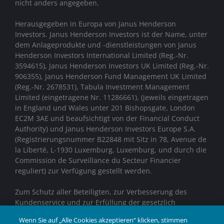
nicht anders angegeben.
Herausgegeben in Europa von Janus Henderson
Investors. Janus Henderson Investors ist der Name, unter
dem Anlageprodukte und -dienstleistungen von
Janus
Henderson Investors International Limited (Reg.-Nr.
3594615), Janus Henderson Investors UK Limited (Reg.-Nr.
906355), Janus Henderson Fund Management UK Limited
(Reg.-Nr. 2678531), Tabula Investment Management
Limited (eingetragene Nr. 11286661), (jeweils eingetragen
in England und Wales unter 201 Bishopsgate, London
EC2M 3AE und beaufsichtigt von der Financial Conduct
Authority)
und Janus Henderson Investors Europe S.A.
(Registrierungsnummer B22848 mit Sitz in 78, Avenue de
la Liberté, L-1930 Luxemburg, Luxemburg, und durch die
Commission de Surveillance du Secteur Financier
reguliert) zur Verfügung gestellt werden.
Zum Schutz aller Beteiligten, zur Verbesserung des
Kundenservice und zur Erfüllung der gesetzlich
vorgeschriebenen Aufzeichnungspflichten können
Wenn Sie auf „Alle Cookies akzeptieren“ klicken, stimmen
Telefongespräche aufgezeichnet werden.