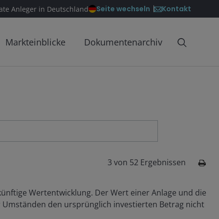
Kontakt
Seite wechseln
vate Anleger in Deutschland
Markteinblicke
Dokumentenarchiv
3
von
52
Ergebnissen
 künftige Wertentwicklung. Der Wert einer Anlage und die
r Umständen den ursprünglich investierten Betrag nicht