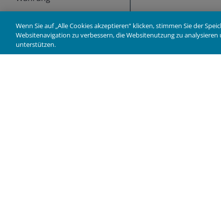
EUR
Wenn Sie auf „Alle Cookies akzeptieren“ klicken, stimmen Sie der Spe
GBP
Websitenavigation zu verbessern, die Websitenutzung zu analysier
unterstützen.
JPY
USD
SDR
Deutschland
Pre
Private Anleger
Car
Professionelle Anleger
Kon
Institutionelle Anleger