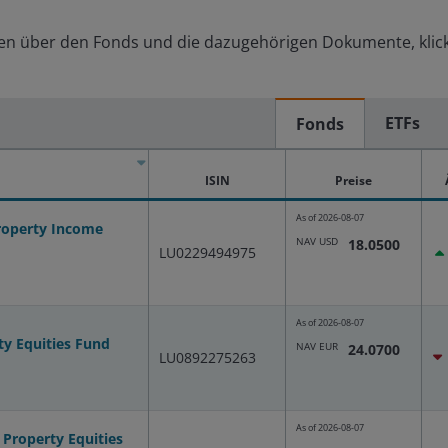
en über den Fonds und die dazugehörigen Dokumente, klick
ETFs
Fonds
ISIN
Preise
As of
2026-08-07
Property Income
NAV USD
18.0500
LU0229494975
As of
2026-08-07
ty Equities Fund
NAV EUR
24.0700
LU0892275263
As of
2026-08-07
Property Equities