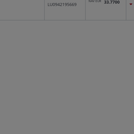
NAV EUR
33.7700
LU0942195669