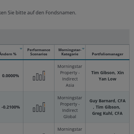
en Sie bitte auf den Fondsnamen.
Performance
Morningstar-
Ändern %
Scenarios
Kategorie
Portfoliomanager
Morningstar
Property -
Tim Gibson
Xin
0.0000%
Indirect
Yan Low
Performance
Asia
Morningstar
Scenarios
Guy Barnard, CFA
Property -
-0.2100%
Tim Gibson
Indirect
Greg Kuhl, CFA
Performance
Global
Morningstar
Scenarios