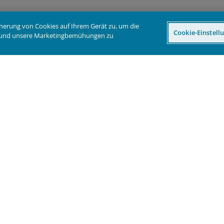
icherung von Cookies auf Ihrem Gerät zu, um die
Cookie-Einstell
en und unsere Marketingbemühungen zu
ssemitteilungen
Rechtliches
eers
Datenschutzrichtlinie
takt
Cookie-Richtlinie
Sicherheitsinformatio