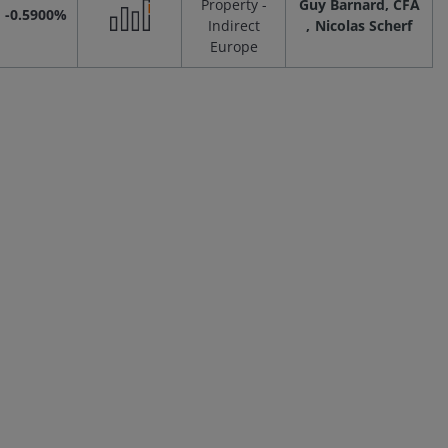
Property -
Guy Barnard, CFA
-0.5900%
Indirect
Nicolas Scherf
Performance
Europe
Scenarios