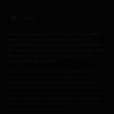
115224. Vertretungsberechtigt ist: Jeremy Vickerstaff
Ständiger Vertreter gem. § 13 e Abs. 2 Ziff. 3 HGB:
Daniela Brogt.
LinkedIn
Wo sich die Bestimmungen hierin auf die „Janus
Marketing Communication. This website is intended
Henderson Group“ beziehen, sind damit die Janus
solely for the use of institutional investors and
Henderson Group Ltd. (gegründet und registriert in
consultants and is not for general public distribution.
Jersey, Eintragungsnr. 101484, eingetragener
The value of an investment and the income from it can
Geschäftssitz 47 Esplanade, St Helier, Jersey JE1 0BD)
fall as well as rise and you may not get back the
und alle ihre hundertprozentigen
amount originally invested.
Tochtergesellschaften gemeint.
There is no assurance that the investment process will
consistently lead to successful investing. Any risk
management process discussed includes an effort to
Zum Schutz aller Beteiligten, zur Verbesserung des
monitor and manage risk, which should not be confused
Kundenservice und zur Erfüllung der gesetzlich
with, and does not imply, low risk or the ability to control
vorgeschriebenen Aufzeichnungspflichten können
certain risk factors. The availability of our services and
Telefongespräche aufgezeichnet werden.
vehicles is subject to applicable laws, which may differ
from one jurisdiction to another.