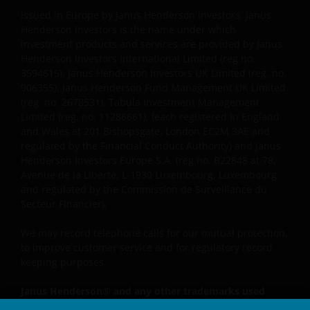
Herausgegeben in Europa von Janus Henderson
Issued in Europe by Janus Henderson Investors. Janus
Investors. Janus Henderson Investors ist der Name,
Henderson Investors is the name under which
unter dem Anlageprodukte und -dienstleistungen
investment products and services are provided by Janus
von Janus Capital International Limited
Henderson Investors International Limited (reg no.
3594615), Janus Henderson Investors UK Limited (reg. no.
(Registrierungsnummer 3594615), Henderson Global
906355), Janus Henderson Fund Management UK Limited
Investors Limited (Registrierungsnummer 906355),
(reg. no. 2678531), Tabula Investment Management
Henderson Investment Funds Limited
Limited (reg. no. 11286661), (each registered in England
(Registrierungsnummer 2678531), AlphaGen Capital
and Wales at 201 Bishopsgate, London EC2M 3AE and
Limited (Registrierungsnummer 962757), Henderson
regulated by the Financial Conduct Authority) and Janus
Equity Partners Limited (Registrierungsnummer
Henderson Investors Europe S.A. (reg no. B22848 at 78,
2606646) (jeweils in England und Wales mit Sitz in 201
Avenue de la Liberté, L-1930 Luxembourg, Luxembourg
and regulated by the Commission de Surveillance du
Bishopsgate, London EC2M 3AE eingetragen und
Secteur Financier).
durch die Financial Conduct Authority reguliert) und
Janus Henderson Investors Europe S.A.
We may record telephone calls for our mutual protection,
(Registrierungsnummer B22848 mit Sitz in 2 Rue de
to improve customer service and for regulatory record
Bitbourg, L-1273, Luxemburg, und durch die
keeping purposes.
Commission de Surveillance du Secteur Financier
reguliert) zur Verfügung gestellt werden.
Janus Henderson® and any other trademarks used
herein are trademarks of Janus Henderson Group Ltd.