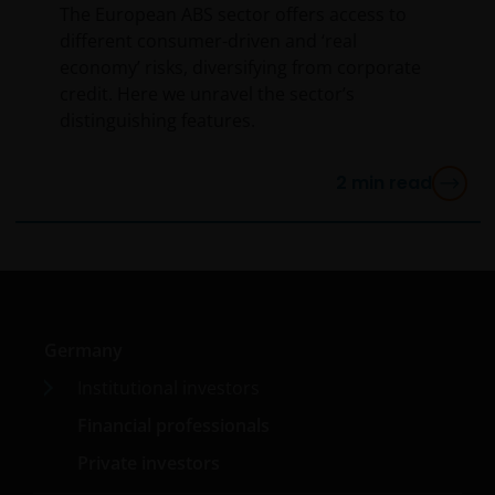
Informationen umgehen, die Sie uns über diese
The European ABS sector offers access to
Website zu Verfügung stellen. Wir verwenden Ihre
different consumer-driven and ‘real
persönlichen Daten daher nur so wie in
economy’ risks, diversifying from corporate
unserer
Datenschutz-Richtlinie
dargestellt.
credit. Here we unravel the sector’s
distinguishing features.
Wir verwenden Cookies, d. h. kleine Textdateien, die
von unserer Website an Ihren Internetbrowser
2
min read
geschickt werden, um Ihren Besuch auf unseren
Websites so angenehm wie möglich zu gestalten.
Näheres hierzu finden Sie in unserer
Cookie-
Richtlinie
.
Germany
Weitere Informationen
Institutional investors
Financial professionals
Janus Henderson Investors hierin auch „wir“ oder
„uns“. Janus Henderson Investors ist der Name,
Private investors
unter dem Anlageprodukte und Dienstleistungen von