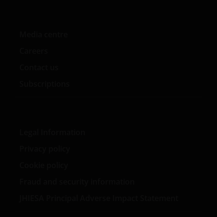
Janus Henderson Investors International Limited
(Registrierungsnummer 3594615), Janus Henderson
Investors UK Limited (Registrierungsnummer
Media centre
906355), Janus Henderson Fund Management UK
Careers
Limited (Registrierungsnummer 2678531), (jeweils in
England und Wales mit Sitz in 201 Bishopsgate,
Contact us
London EC2M 3AE eingetragen und durch die
Subscriptions
Financial Conduct Authority reguliert) und Janus
Henderson Investors Europe SA
(Registrierungsnummer B22848 mit Sitz in 78,
Avenue de la Liberté, L-1930 Luxembourg,
Legal Information
Luxembourg, und durch die Commission de
Surveillance du Secteur Financier reguliert) zur
Privacy policy
Verfügung gestellt werden.
Cookie policy
Fraud and security information
Die deutsche Niederlassung von Henderson Global
Investors Limited ist eingetragen im Handelsregister
JHIESA Principal Adverse Impact Statement
des Amtsgerichts Frankfurt am Main unter HRB