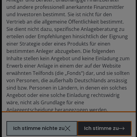
und andere professionell anerkannte Finanzmittler
what can history tell us about the asset
und Investoren bestimmt. Sie ist nicht für den
class?
Vertrieb an die allgemeine Öffentlichkeit bestimmt.
Sie dient nicht dazu, spezifische Anlageberatung zu
6
min read
erteilen oder Empfehlungen hinsichtlich der Eignung
einer Strategie oder eines Produkts für einen
bestimmten Anleger abzugeben. Die folgenden
Inhalte stellen kein Angebot und keine Einladung zum
Erwerb einer Anlage in einem der auf der Website
erwähnten Teilfonds (die „Fonds“) dar, und sie sollten
von Personen, die außerhalb Deutschlands ansässig
sind bzw. Personen in Ländern, in denen ein solches
Angebot oder eine solche Einladung rechtswidrig
wäre, nicht als Grundlage für eine
Anlageentscheidung herangezogen werden.
Personen, für die solche Verbote gelten, dürfen diese
Website nicht besuchen. Insbesondere ist diese
Ich stimme nichte zu
Ich stimme zu
Website nicht für die Nutzung durch „US-Personen“
10 Mar 2026
Features & Outlooks