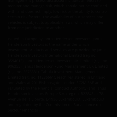
management process discussed includes an effort to
der darin enthaltenen Informationen, den
monitor and manage risk, which should not be confused
with, and does not imply, low risk or the ability to control
anwendbaren Gesetzen anderer Länder entspricht.
certain risk factors. The availability of our services and
vehicles is subject to applicable laws, which may differ
from one jurisdiction to another.
Mit Ihrer Zustimmung stimmen Sie der
Kommunikation mit Janus Henderson Investors in
Issued in Europe by Janus Henderson Investors. Janus
englischer Sprache zu.
Henderson Investors is the name under which
investment products and services are provided by Janus
Henderson Investors International Limited (reg no.
Bevor Sie fortfahren, müssen Sie die folgenden
3594615), Janus Henderson Investors UK Limited (reg. no.
Instruktionen lesen.
906355), Janus Henderson Fund Management UK Limited
(reg. no. 2678531), Tabula Investment Management
Limited (reg. no. 11286661), (each registered in England
Wir gehen davon aus, dass die auf dieser Website
and Wales at 201 Bishopsgate, London EC2M 3AE and
bereitgestellten Informationen zu dem auf dieser
regulated by the Financial Conduct Authority) and Janus
Seite angegebenen Datum richtig sind, geben
Henderson Investors Europe S.A. (reg no. B22848 at 78,
diesbezüglich aber keine Garantie oder
Avenue de la Liberté, L-1930 Luxembourg, Luxembourg
and regulated by the Commission de Surveillance du
Zusicherung. Wir können keine Verantwortung für
Secteur Financier).
die Richtigkeit oder Aktualität dieser Daten