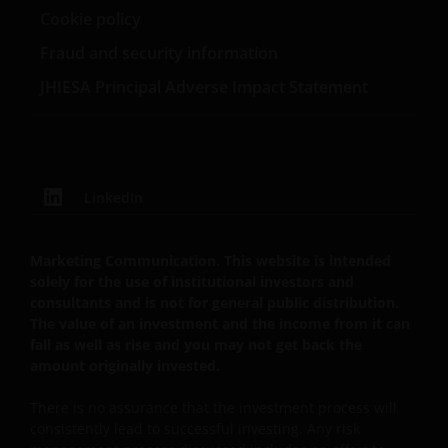
Cookie policy
Sie eine US-Person sind, und Sie sollten diese
Website erst nutzen, wenn Sie sich sicher sind, dass
Fraud and security information
Sie keine „US-Person“ sind.
JHIESA Principal Adverse Impact Statement
Die Informationen auf dieser Website sind
ausschließlich deutschen Anlegern zugänglich. Indem
Sie auf diese Seite klicken, versichern Sie, dass Sie im
LinkedIn
steuer- und anlagerechtlichen Sinne in Deutschland
ansässig sind. Für Personen, die in einem anderen
Land als Deutschland ansässig sind (insbesondere in
Marketing Communication. This website is intended
den Vereinigten Staaten), stellen die folgenden
solely for the use of institutional investors and
Inhalte kein Angebot zur Anlage in irgendeiner
consultants and is not for general public distribution.
The value of an investment and the income from it can
Anlageform und keine Einladung zur Abgabe eines
fall as well as rise and you may not get back the
solchen Angebots dar. Diese Personen sollten diese
amount originally invested.
Informationen auch nicht als Grundlage für
Anlageentscheidungen heranziehen. Wir geben
There is no assurance that the investment process will
keinerlei Erklärungen oder Zusicherungen
consistently lead to successful investing. Any risk
dahingehend ab, dass diese Website, einschließlich