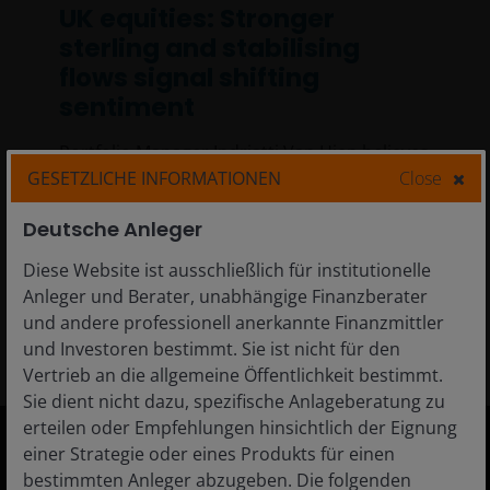
UK equities: Stronger
sterling and stabilising
flows signal shifting
sentiment
Portfolio Manager Indriatti Van Hien believes
GESETZLICHE INFORMATIONEN
Close
that despite geopolitical tensions and fiscal
uncertainties, stabilising capital flows and
Deutsche Anleger
easing inflationary pressures offer a
promising outlook for UK equities.
Diese Website ist ausschließlich für institutionelle
Anleger und Berater, unabhängige Finanzberater
4
min read
und andere professionell anerkannte Finanzmittler
und Investoren bestimmt. Sie ist nicht für den
Vertrieb an die allgemeine Öffentlichkeit bestimmt.
Sie dient nicht dazu, spezifische Anlageberatung zu
erteilen oder Empfehlungen hinsichtlich der Eignung
einer Strategie oder eines Produkts für einen
bestimmten Anleger abzugeben. Die folgenden
Germany