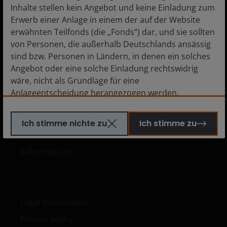
Inhalte stellen kein Angebot und keine Einladung zum
Institutional investors
Erwerb einer Anlage in einem der auf der Website
erwähnten Teilfonds (die „Fonds“) dar, und sie sollten
Financial professionals
von Personen, die außerhalb Deutschlands ansässig
Private investors
sind bzw. Personen in Ländern, in denen ein solches
Angebot oder eine solche Einladung rechtswidrig
wäre, nicht als Grundlage für eine
Anlageentscheidung herangezogen werden.
Media centre
Personen, für die solche Verbote gelten, dürfen diese
Website nicht besuchen. Insbesondere ist diese
Careers
Ich stimme nichte zu
Ich stimme zu
Website nicht für die Nutzung durch „US-Personen“
Contact us
bestimmt. Der Begriff „US-Person“ wird in den jeweils
Subscriptions
gültigen Gesetzen und Bestimmungen der USA
definiert. Wenn Sie in den USA ansässig sind oder als
Unternehmen oder sonstige Körperschaft nach US-
Recht gegründet wurden oder verwaltet werden oder
zugunsten einer juristischen oder natürlichen US-
Legal Information
Person betrieben werden, sollten Sie eine
Privacy policy
professionelle Beratung dahingehend einholen, ob