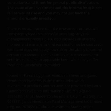
consultants and is not for general public distribution.
The value of an investment and the income from it can
fall as well as rise and you may not get back the
Wenn Sie sich hinsichtlich der Bedeutung der
amount originally invested.
Informationen auf dieser Website unsicher sind,
wenden Sie sich bitte an Ihren Finanzberater oder
There is no assurance that the investment process will
einen anderen professionellen Berater.
consistently lead to successful investing. Any risk
management process discussed includes an effort to
monitor and manage risk, which should not be confused
Soweit nicht anders angegeben, dürfen die
with, and does not imply, low risk or the ability to control
Informationen auf dieser Website nicht kopiert,
certain risk factors. The availability of our services and
vehicles is subject to applicable laws, which may differ
verarbeitet oder weiterverwendet werden, auch nicht
from one jurisdiction to another.
in Teilen. Alle Urheberrechte und sonstigen Rechte
an den auf dieser Website enthaltenen
Issued in Europe by Janus Henderson Investors. Janus
Informationen sind vorbehalten, und keines dieser
Henderson Investors is the name under which
Rechte wird an Sie abgetreten.
investment products and services are provided by Janus
Henderson Investors International Limited (reg no.
3594615), Janus Henderson Investors UK Limited (reg. no.
Datenschutz- und Cookie-Richtlinien
906355), Janus Henderson Fund Management UK Limited
(reg. no. 2678531), Tabula Investment Management