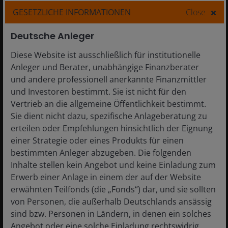
GESETZLICHE INFORMATIONEN
Close
Deutsche Anleger
Diese Website ist ausschließlich für institutionelle
Anleger und Berater, unabhängige Finanzberater
und andere professionell anerkannte Finanzmittler
und Investoren bestimmt. Sie ist nicht für den
Vertrieb an die allgemeine Öffentlichkeit bestimmt.
Sie dient nicht dazu, spezifische Anlageberatung zu
erteilen oder Empfehlungen hinsichtlich der Eignung
einer Strategie oder eines Produkts für einen
bestimmten Anleger abzugeben. Die folgenden
Inhalte stellen kein Angebot und keine Einladung zum
Erwerb einer Anlage in einem der auf der Website
9 Dec 2025
Features & Outlooks
erwähnten Teilfonds (die „Fonds“) dar, und sie sollten
von Personen, die außerhalb Deutschlands ansässig
What could drive U.S. small
sind bzw. Personen in Ländern, in denen ein solches
cap returns in 2026?
Angebot oder eine solche Einladung rechtswidrig