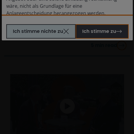
wäre, nicht als Grundlage für eine
Jonathan Coleman explores key drivers that
Anlageentscheidung herangezogen werden.
could support U.S. small-cap performance in
Personen, für die solche Verbote gelten, dürfen diese
2026, including reshoring trends, M&A
Website nicht besuchen. Insbesondere ist diese
activity, and AI productivity gains.
Ich stimme nichte zu
Ich stimme zu
Website nicht für die Nutzung durch „US-Personen“
bestimmt. Der Begriff „US-Person“ wird in den jeweils
5
min read
gültigen Gesetzen und Bestimmungen der USA
definiert. Wenn Sie in den USA ansässig sind oder als
Unternehmen oder sonstige Körperschaft nach US-
Recht gegründet wurden oder verwaltet werden oder
zugunsten einer juristischen oder natürlichen US-
Person betrieben werden, sollten Sie eine
professionelle Beratung dahingehend einholen, ob
Sie eine US-Person sind, und Sie sollten diese
Website erst nutzen, wenn Sie sich sicher sind, dass
Sie keine „US-Person“ sind.
Die Informationen auf dieser Website sind