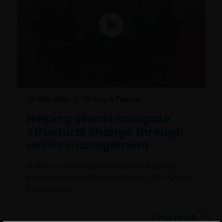
20 May 2026
Timely & Topical
Helping clients navigate
structural change through
active management
A discussion of key themes and investor
priorities from Milken Institute’s 2026 Global
Conference.
7
min read