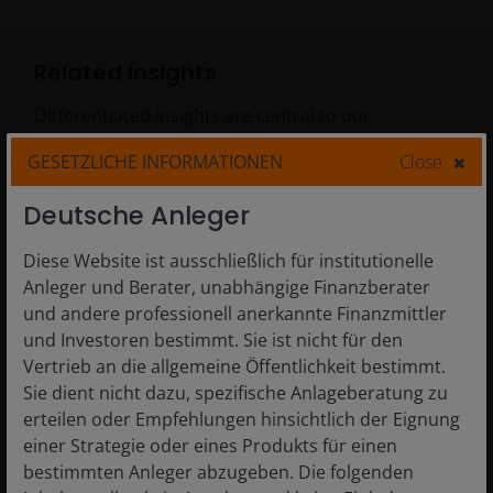
Related Insights
Differentiated insights are central to our
investment approach.
GESETZLICHE INFORMATIONEN
Close
Deutsche Anleger
Diese Website ist ausschließlich für institutionelle
Anleger und Berater, unabhängige Finanzberater
und andere professionell anerkannte Finanzmittler
und Investoren bestimmt. Sie ist nicht für den
Vertrieb an die allgemeine Öffentlichkeit bestimmt.
Sie dient nicht dazu, spezifische Anlageberatung zu
erteilen oder Empfehlungen hinsichtlich der Eignung
12 Jun 2026
Timely & Topical
einer Strategie oder eines Produkts für einen
Quick View: ECB rate shift puts
bestimmten Anleger abzugeben. Die folgenden