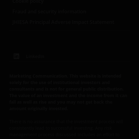
Cookie policy
Seiten Dritter, einschließlich unserer
Fraud and security information
Geschäftsführenden, Mitarbeitenden und
verbundenen Unternehmen, resultieren.
JHIESA Principal Adverse Impact Statement
Eine Zeichnung von Anteilen der Fonds kann nur
erfolgen, wenn Sie den Prospekt des jeweiligen
Fonds, begleitet vom letzten verfügbaren geprüften
LinkedIn
Jahresabschluss und dem letzten
Halbjahresabschluss, sofern dieser nach diesem
Marketing Communication. This website is intended
Jahresabschluss veröffentlicht wurde, und das
solely for the use of institutional investors and
Zeichnungsformular gelesen haben. Diese
consultants and is not for general public distribution.
Dokumente sind bei Ihrem Finanzberater oder bei
The value of an investment and the income from it can
Ihrer Vertriebsstelle erhältlich.
fall as well as rise and you may not get back the
amount originally invested.
Die Wertentwicklung in der Vergangenheit ist kein
There is no assurance that the investment process will
zuverlässiger Indikator für die künftige
consistently lead to successful investing. Any risk
Wertentwicklung. Der Wert einer Anlage und der
management process discussed includes an effort to