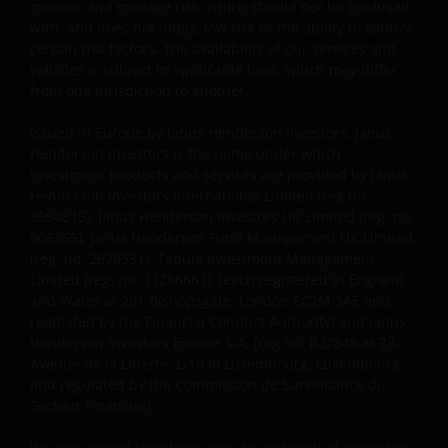
Ertrag daraus können sowohl fallen als auch steigen,
monitor and manage risk, which should not be confused
with, and does not imply, low risk or the ability to control
die Rückzahlung des Kapitals kann nicht garantiert
certain risk factors. The availability of our services and
werden. Besteuerung und Steuervorteile sind von
vehicles is subject to applicable laws, which may differ
den persönlichen Umständen des Anlegers abhängig
from one jurisdiction to another.
und können sich ändern, wenn sich diese Umstände
oder der rechtliche Rahmen ändern. Anlagen in
Issued in Europe by Janus Henderson Investors. Janus
Fremdwährungen können Währungsschwankungen
Henderson Investors is the name under which
unterliegen.
investment products and services are provided by Janus
Henderson Investors International Limited (reg no.
3594615), Janus Henderson Investors UK Limited (reg. no.
Wenn Sie sich hinsichtlich der Bedeutung der
906355), Janus Henderson Fund Management UK Limited
(reg. no. 2678531), Tabula Investment Management
Informationen auf dieser Website unsicher sind,
Limited (reg. no. 11286661), (each registered in England
wenden Sie sich bitte an Ihren Finanzberater oder
and Wales at 201 Bishopsgate, London EC2M 3AE and
einen anderen professionellen Berater.
regulated by the Financial Conduct Authority) and Janus
Henderson Investors Europe S.A. (reg no. B22848 at 78,
Avenue de la Liberté, L-1930 Luxembourg, Luxembourg
Soweit nicht anders angegeben, dürfen die
and regulated by the Commission de Surveillance du
Informationen auf dieser Website nicht kopiert,
Secteur Financier).
verarbeitet oder weiterverwendet werden, auch
nicht in Teilen. Alle Urheberrechte und sonstigen
We may record telephone calls for our mutual protection,