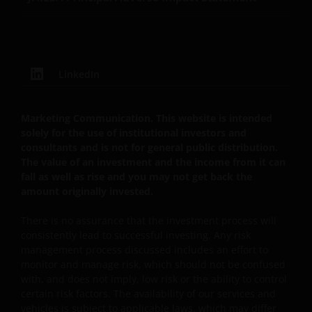
der darin enthaltenen Informationen, den
anwendbaren Gesetzen anderer Länder entspricht.
LinkedIn
Mit Ihrer Zustimmung stimmen Sie der
Kommunikation mit Janus Henderson Investors in
englischer Sprache zu.
Marketing Communication. This website is intended
solely for the use of institutional investors and
consultants and is not for general public distribution.
Bevor Sie fortfahren, müssen Sie die folgenden
The value of an investment and the income from it can
Instruktionen lesen.
fall as well as rise and you may not get back the
amount originally invested.
Wir gehen davon aus, dass die auf dieser Website
There is no assurance that the investment process will
bereitgestellten Informationen zu dem auf dieser
consistently lead to successful investing. Any risk
Seite angegebenen Datum richtig sind, geben
management process discussed includes an effort to
diesbezüglich aber keine Garantie oder
monitor and manage risk, which should not be confused
with, and does not imply, low risk or the ability to control
Zusicherung. Wir können keine Verantwortung für
certain risk factors. The availability of our services and
die Richtigkeit oder Aktualität dieser Daten
vehicles is subject to applicable laws, which may differ