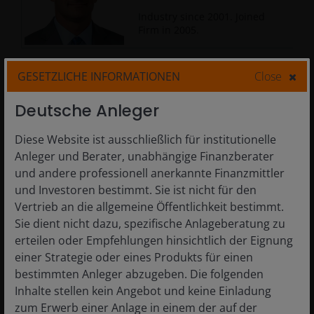
Industry since
2001
. Joined
Firm in
2005
.
GESETZLICHE INFORMATIONEN
Close
Related Insight
Deutsche Anleger
Diese Website ist ausschließlich für institutionelle
Anleger und Berater, unabhängige Finanzberater
und andere professionell anerkannte Finanzmittler
und Investoren bestimmt. Sie ist nicht für den
Vertrieb an die allgemeine Öffentlichkeit bestimmt.
Sie dient nicht dazu, spezifische Anlageberatung zu
erteilen oder Empfehlungen hinsichtlich der Eignung
einer Strategie oder eines Produkts für einen
bestimmten Anleger abzugeben. Die folgenden
Inhalte stellen kein Angebot und keine Einladung
26 Mar 2026
Timely & Topical
zum Erwerb einer Anlage in einem der auf der