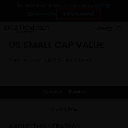
Change
For institutional investors in Germany
Contact Us
Subscriptions
MENU
US SMALL CAP VALUE
Defensive small-cap U.S. value equities
Overview
Insights
Overview
ABOUT THIS STRATEGY