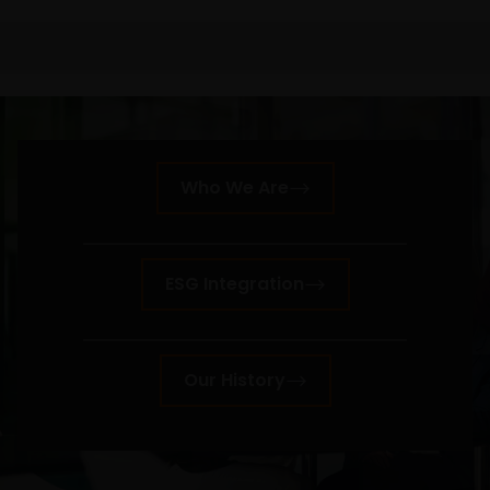
der rechtliche Rahmen ändern. Anlagen in
Fremdwährungen können Währungsschwankungen
unterliegen.
Wenn Sie sich hinsichtlich der Bedeutung der
Informationen auf dieser Website unsicher sind,
wenden Sie sich bitte an Ihren Finanzberater oder
Who We Are
einen anderen professionellen Berater.
Soweit nicht anders angegeben, dürfen die
ESG Integration
Informationen auf dieser Website nicht kopiert,
verarbeitet oder weiterverwendet werden, auch nicht
in Teilen. Alle Urheberrechte und sonstigen Rechte an
Our History
den auf dieser Website enthaltenen Informationen
sind vorbehalten, und keines dieser Rechte wird an Sie
abgetreten.