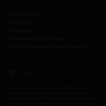
Weitere Informationen
Legal Information
Privacy policy
Janus Henderson Investors hierin auch „wir“ oder
„uns“. Janus Henderson Investors ist der Name, unter
Cookie policy
dem Anlageprodukte und Dienstleistungen von Janus
Fraud and security information
Henderson Investors International Limited
JHIESA Principal Adverse Impact Statement
(Registrierungsnummer 3594615), Janus Henderson
Investors UK Limited (Registrierungsnummer 906355),
Janus Henderson Fund Management UK Limited
(Registrierungsnummer 2678531), (jeweils in England
und Wales mit Sitz in 201 Bishopsgate, London EC2M
LinkedIn
3AE eingetragen und durch die Financial Conduct
Authority reguliert) und Janus Henderson Investors
Europe SA (Registrierungsnummer B22848 mit Sitz in
Marketing Communication. This website is intended
78, Avenue de la Liberté, L-1930 Luxembourg,
solely for the use of institutional investors and
consultants and is not for general public distribution.
Luxembourg, und durch die Commission de
The value of an investment and the income from it can
Surveillance du Secteur Financier reguliert) zur