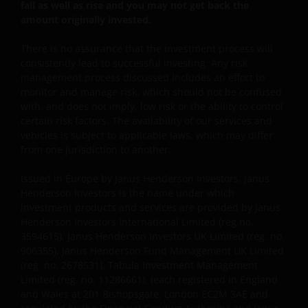
fall as well as rise and you may not get back the
Verfügung gestellt werden.
amount originally invested.
There is no assurance that the investment process will
Die deutsche Niederlassung von Henderson Global
consistently lead to successful investing. Any risk
Investors Limited ist eingetragen im Handelsregister
management process discussed includes an effort to
des Amtsgerichts Frankfurt am Main unter HRB
monitor and manage risk, which should not be confused
115224. Vertretungsberechtigt ist: Jeremy Vickerstaff
with, and does not imply, low risk or the ability to control
Ständiger Vertreter gem. § 13 e Abs. 2 Ziff. 3 HGB:
certain risk factors. The availability of our services and
vehicles is subject to applicable laws, which may differ
Daniela Brogt.
from one jurisdiction to another.
Issued in Europe by Janus Henderson Investors. Janus
Wo sich die Bestimmungen hierin auf die „Janus
Henderson Investors is the name under which
Henderson Group“ beziehen, sind damit die Janus
investment products and services are provided by Janus
Henderson Group Ltd. (gegründet und registriert in
Henderson Investors International Limited (reg no.
Jersey, Eintragungsnr. 101484, eingetragener
3594615), Janus Henderson Investors UK Limited (reg. no.
Geschäftssitz 47 Esplanade, St Helier, Jersey JE1 0BD)
906355), Janus Henderson Fund Management UK Limited
und alle ihre hundertprozentigen
(reg. no. 2678531), Tabula Investment Management
Tochtergesellschaften gemeint.
Limited (reg. no. 11286661), (each registered in England
and Wales at 201 Bishopsgate, London EC2M 3AE and