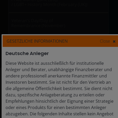
/ LGBT+ History Month (February (UK))
Veteran’s Day/Day of
Remembrance (November)
GESETZLICHE INFORMATIONEN
Close
Earth Day
(April)
Deutsche Anleger
Diese Website ist ausschließlich für institutionelle
Anleger und Berater, unabhängige Finanzberater und
andere professionell anerkannte Finanzmittler und
Partners and recognition
Investoren bestimmt. Sie ist nicht für den Vertrieb an
die allgemeine Öffentlichkeit bestimmt. Sie dient nicht
dazu, spezifische Anlageberatung zu erteilen oder
Empfehlungen hinsichtlich der Eignung einer Strategie
oder eines Produkts für einen bestimmten Anleger
abzugeben. Die folgenden Inhalte stellen kein Angebot