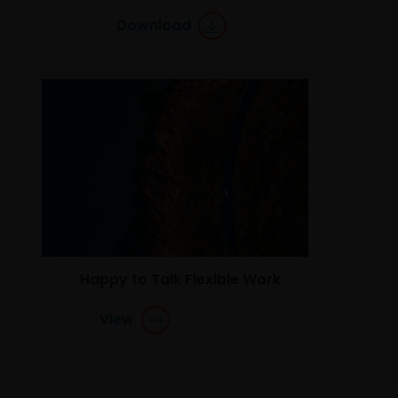
Download
Eine Zeichnung von Anteilen der Fonds kann nur
erfolgen, wenn Sie den Prospekt des jeweiligen Fonds,
begleitet vom letzten verfügbaren geprüften
Jahresabschluss und dem letzten Halbjahresabschluss,
sofern dieser nach diesem Jahresabschluss
veröffentlicht wurde, und das Zeichnungsformular
gelesen haben. Diese Dokumente sind bei Ihrem
Finanzberater oder bei Ihrer Vertriebsstelle erhältlich.
Die Wertentwicklung in der Vergangenheit ist kein
zuverlässiger Indikator für die künftige
Wertentwicklung. Der Wert einer Anlage und der Ertrag
Happy to Talk Flexible Work
daraus können sowohl fallen als auch steigen, die
View
Rückzahlung des Kapitals kann nicht garantiert
werden. Besteuerung und Steuervorteile sind von den
persönlichen Umständen des Anlegers abhängig und
können sich ändern, wenn sich diese Umstände oder