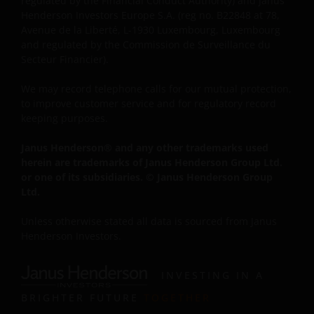
regulated by the Financial Conduct Authority) and Janus
Zum Schutz aller Beteiligten, zur Verbesserung des
Henderson Investors Europe S.A. (reg no. B22848 at 78,
Avenue de la Liberté, L-1930 Luxembourg, Luxembourg
Kundenservice und zur Erfüllung der gesetzlich
and regulated by the Commission de Surveillance du
vorgeschriebenen Aufzeichnungspflichten können
Secteur Financier).
Telefongespräche aufgezeichnet werden.
We may record telephone calls for our mutual protection,
to improve customer service and for regulatory record
Herausgegeben in Europa von Janus Henderson
keeping purposes.
Investors. Janus Henderson Investors ist der Name,
unter dem Anlageprodukte und -dienstleistungen von
Janus Henderson® and any other trademarks used
Janus Capital International Limited
herein are trademarks of Janus Henderson Group Ltd.
(Registrierungsnummer 3594615), Henderson Global
or one of its subsidiaries. © Janus Henderson Group
Ltd.
Investors Limited (Registrierungsnummer 906355),
Henderson Investment Funds Limited
Unless otherwise stated all data is sourced from Janus
(Registrierungsnummer 2678531), AlphaGen Capital
Henderson Investors.
Limited (Registrierungsnummer 962757), Henderson
Equity Partners Limited (Registrierungsnummer
INVESTING IN A
2606646) (jeweils in England und Wales mit Sitz in 201
Bishopsgate, London EC2M 3AE eingetragen und durch
BRIGHTER FUTURE
TOGETHER
die Financial Conduct Authority reguliert) und Janus