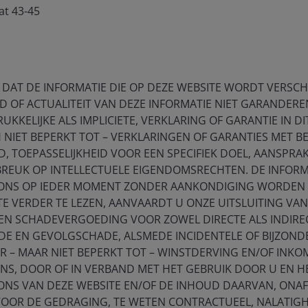
at 43-45
 a fast-changing equity landscape
 DAT DE INFORMATIE DIE OP DEZE WEBSITE WORDT VERSCHAF
Timely & Topical
D OF ACTUALITEIT VAN DEZE INFORMATIE NIET GARANDEREN
UKKELIJKE ALS IMPLICIETE, VERKLARING OF GARANTIE IN DI
ors to chart the potential in
NIET BEPERKT TOT – VERKLARINGEN OF GARANTIES MET B
 TOEPASSELIJKHEID VOOR EEN SPECIFIEK DOEL, AANSPRAK
BREUK OP INTELLECTUELE EIGENDOMSRECHTEN. DE INFORM
ONS OP IEDER MOMENT ZONDER AANKONDIGING WORDEN G
TE VERDER TE LEZEN, AANVAARDT U ONZE UITSLUITING VAN
 EN SCHADEVERGOEDING VOOR ZOWEL DIRECTE ALS INDIRE
blication and may differ from the views of other
E EN GEVOLGSCHADE, ALSMEDE INCIDENTELE OF BIJZOND
eferences made to individual securities do not
 – MAAR NIET BEPERKT TOT – WINSTDERVING EN/OF INK
ny security, investment strategy or market sector,
ENS, DOOR OF IN VERBAND MET HET GEBRUIK DOOR U EN 
enderson Investors, its affiliated advisor, or its
ONS VAN DEZE WEBSITE EN/OF DE INHOUD DAARVAN, ONAF
mentioned.
VOOR DE GEDRAGING, TE WETEN CONTRACTUEEL, NALATIGH