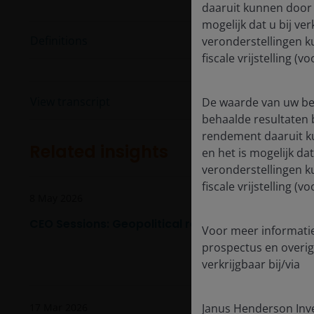
daaruit kunnen door 
mogelijk dat u bij ve
Definitions
veronderstellingen k
fiscale vrijstelling 
View transcript
De waarde van uw bel
behaalde resultaten 
rendement daaruit k
Related insights
en het is mogelijk da
veronderstellingen k
fiscale vrijstelling 
8 May 2026
CEO Sessions: Geopolitical realignment, AI, and in
Voor meer informatie
prospectus en overig
verkrijgbaar bij/via
17 Mar 2026
Janus Henderson Inv