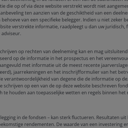
ie die op of via deze website verstrekt wordt niet aangeme
aanbeveling ten aanzien van de geschiktheid van een deeln
 behoeve van een specifieke belegger. Indien u niet zeker b
site verstrekte informatie, raadpleegt u dan uw juridisch, f
 adviseur.
 schrijven op rechten van deelneming kan en mag uitsluitend
seerd op de informatie in het prospectus en het vereenvou
), aangevuld met informatie uit de meest recente jaarverslag
lay
ceerd), jaarrekeningen en het inschrijfformulier van het be
 de verantwoordelijkheid van degene die de informatie op de
te schrijven op een van de op deze website beschreven fon
ch te houden aan toepasselijke wetten en regels binnen het 
ideo
egging in de fondsen – kan sterk fluctueren. Resultaten uit
 toekomstige rendementen. De waarde van een investering 