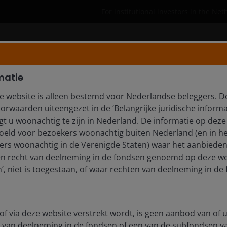
For institutional investors in the Ne
Who we are
Insights
matie
e website is alleen bestemd voor Nederlandse beleggers. D
orwaarden uiteengezet in de ‘Belangrijke juridische informa
e innovation and a game
t u woonachtig te zijn in Nederland. De informatie op deze 
edoeld voor bezoekers woonachtig buiten Nederland (en in he
ion
rs woonachtig in de Verenigde Staten) waar het aanbieden
en recht van deelneming in de fondsen genoemd op deze we
il, Ali Dibadj speaks with Dan Lyons and Richard Clode
, niet is toegestaan, of waar rechten van deelneming in de 
oughs, and rapid advances in AI are creating
of via deze website verstrekt wordt, is geen aanbod van of u
 van deelneming in de fondsen of een van de subfondsen 