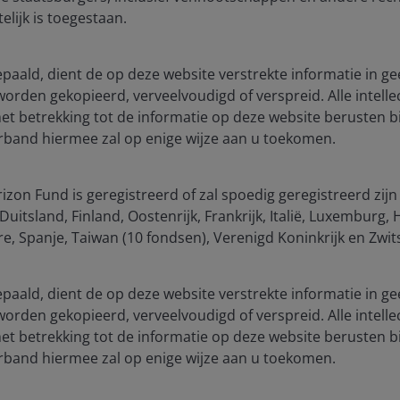
elijk is toegestaan.
bepaald, dient de op deze website verstrekte informatie in ge
 worden gekopieerd, verveelvoudigd of verspreid. Alle intelle
 betrekking tot de informatie op deze website berusten bi
ia centre
Legal Information
verband hiermee zal op enige wijze aan u toekomen.
eers
Cookie policy
act us
Privacy policy
zon Fund is geregistreerd of zal spoedig geregistreerd zijn
uitsland, Finland, Oostenrijk, Frankrijk, Italië, Luxemburg
criptions
Fraud and security in
, Spanje, Taiwan (10 fondsen), Verenigd Koninkrijk en Zwit
JHIESA Principal Adve
Statement
bepaald, dient de op deze website verstrekte informatie in ge
 worden gekopieerd, verveelvoudigd of verspreid. Alle intelle
 betrekking tot de informatie op deze website berusten bi
for the use of institutional investors and consultants and is not
se and you may not get back the amount originally invested.
verband hiermee zal op enige wijze aan u toekomen.
nsistently lead to successful investing. Any risk management proc