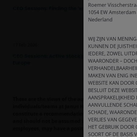
Roemer Visscherstra
CEO Sessions: Finding the ‘winners and losers’ in
1054 EW Amsterdam
Nederland
WIJ ZIJN VAN MENING
17 Feb 2026
KUNNEN DE JUISTHEI
IEDERE, ZOWEL UITDR
CEO Sessions: Active stock picking can help invest
WAARONDER – DOCH 
Europe
VERHANDELBAARHEID,
MAKEN VAN ENIG IN
WEBSITE KAN DOOR 
BESLUIT DEZE WEBSI
AANSPRAKELIJKHEID
These are the views of the author at the time of pu
AANVULLENDE SCHAD
individuals/teams at Janus Henderson Investors. R
SCHADE, WAARONDER
constitute a recommendation to buy, sell or hold a
VERLIES VAN GEGEV
and should not be assumed to be profitable. Janus H
HET GEBRUIK DOOR 
employees, may have a position in the securities 
SOORT OF DE BASIS 