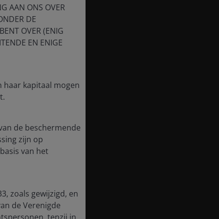
NG AAN ONS OVER
 ONDER DE
BENT OVER (ENIG
ITENDE EN ENIGE
in haar kapitaal mogen
t.
te van de beschermende
ssing zijn op
basis van het
3, zoals gewijzigd, en
van de Verenigde
tspersonen, tenzij in