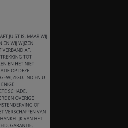
T JUIST IS, MAAR WIJ
 EN WIJ WIJZEN
T VERBAND AF,
ETREKKING TOT
EN EN HET NIET
ATIE OP DEZE
EWIJZIGD. INDIEN U
 ENIGE
CTE SCHADE,
ERE EN OVERIGE
OMSTENDERVING OF
HET VERSCHAFFEN VAN
HANKELIJK VAN HET
EID, GARANTIE,