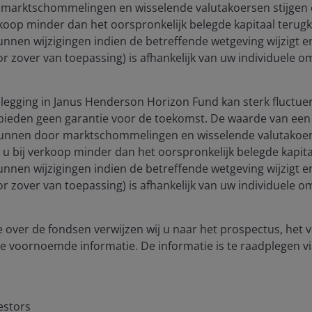
marktschommelingen en wisselende valutakoersen stijgen e
rkoop minder dan het oorspronkelijk belegde kapitaal terugkri
unnen wijzigingen indien de betreffende wetgeving wijzigt 
(voor zover van toepassing) is afhankelijk van uw individuele
egging in Janus Henderson Horizon Fund kan sterk fluctuer
bieden geen garantie voor de toekomst. De waarde van een 
unnen door marktschommelingen en wisselende valutakoers
t u bij verkoop minder dan het oorspronkelijk belegde kapitaa
unnen wijzigingen indien de betreffende wetgeving wijzigt 
(voor zover van toepassing) is afhankelijk van uw individuele
Timely & Topical
novating for clients
 over de fondsen verwijzen wij u naar het prospectus, het
e voornoemde informatie. De informatie is te raadplegen vi
Timely & Topical
estors