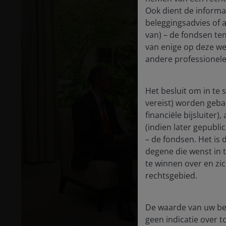
Ook dient de informat
beleggingsadvies of 
van) – de fondsen ten
van enige op deze web
andere professionele
Het besluit om in te
vereist) worden geba
financiële bijsluiter
P
(indien later gepubli
– de fondsen. Het is
degene die wenst in 
te winnen over en zi
V
rechtsgebied.
De waarde van uw bel
geen indicatie over