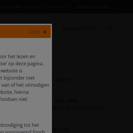
Contact Us
Change
Subscriptions
therlands
Client reporting
Capabilities
Close
oor het lezen en
tie’ op deze pagina,
website is
Ali Dibadj
t bijzonder niet
Chief Executive Officer
 van of het uitnodigen
bsite, hierna
fondsen niet
Daniel Lyons, PhD, CFA
Portfolio Manager | Research Analyst
itnodiging tot het
Richard Clode, CFA
van voornoemd fonds.