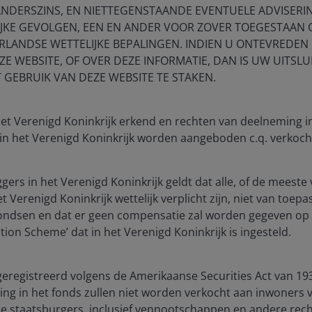
ANDERSZINS, EN NIETTEGENSTAANDE EVENTUELE ADVISERI
 The value of an investment and the income from it
IJKE GEVOLGEN, EEN EN ANDER VOOR ZOVER TOEGESTAAN
he amount originally invested.
RLANDSE WETTELIJKE BEPALINGEN. INDIEN U ONTEVREDEN 
E WEBSITE, OF OVER DEZE INFORMATIE, DAN IS UW UITSLU
as an investment recommendation.
T GEBRUIK VAN DEZE WEBSITE TE STAKEN.
, or forecasts will be realised.
 het Verenigd Koninkrijk erkend en rechten van deelneming 
 in het Verenigd Koninkrijk worden aangeboden c.q. verkoch
ggers in het Verenigd Koninkrijk geldt dat alle, of de mees
 Verenigd Koninkrijk wettelijk verplicht zijn, niet van toepa
fondsen en dat er geen compensatie zal worden gegeven op 
ion Scheme’ dat in het Verenigd Koninkrijk is ingesteld.
geregistreerd volgens de Amerikaanse Securities Act van 193
ng in het fonds zullen niet worden verkocht aan inwoners 
Macro Drivers
Technology
e staatsburgers, inclusief vennootschappen en andere rech