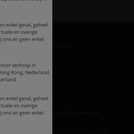
en enkel geval, geheel
ctuele en overige
j ons en geen enkel
LinkedIn
 voor verkoop in
, Hong Kong, Nederland,
formation
serland.
rse Impact
en enkel geval, geheel
ctuele en overige
j ons en geen enkel
 for general public distribution. The value of an
ess discussed includes an effort to monitor and manage