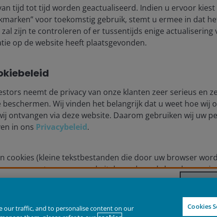
 low risk or the ability to control certain risk factors. The availabi
an tijd tot tijd worden geactualiseerd. Indien u ervoor kies
kmarken” voor toekomstig gebruik, stemt u ermee in dat he
zal zijn te controleren of er tussentijds enige actualisering
nderson Investors is the name under which investment products an
tie op de website heeft plaatsgevonden.
 Investors UK Limited (reg. no. 906355), Janus Henderson Fund Man
d in England and Wales at 201 Bishopsgate, London EC2M 3AE and r
Avenue de la Liberté, L-1930 Luxembourg, Luxembourg and regulate
okiebeleid
stors neemt de privacy van onze klanten zeer serieus en ze
 to improve customer service and for regulatory record keeping pu
beschermen. Wij vinden het belangrijk dat u weet hoe wij
wij ontvangen via deze website. Daarom gebruiken wij uw 
 are trademarks of Janus Henderson Group Ltd. or one of its su
ven in ons
Privacybeleid
.
nderson Investors.
n cookies (kleine tekstbestanden die door uw browser wor
IGHTER FUTURE
TOGETHER
iverse aspecten van uw websitebezoek, zoals beschreven i
Declin
 door Janus Henderson Investors. Janus Henderson Investo
Cookies S
our traffic, and to personalise content on our
sproducten en -diensten worden aangeboden door Janus H