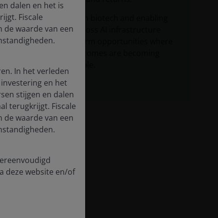
n dalen en het is
jgt. Fiscale
Breakthroughs in biotech and enabling
en de waarde van een
technologies across AI infrastructure
 omstandigheden.
highlight long‑term opportunities where
commercial outcomes are becoming
increasingly visible.
en. In het verleden
investering en het
en stijgen en dalen
l terugkrijgt. Fiscale
en de waarde van een
 omstandigheden.
 vereenvoudigd
a deze website en/of