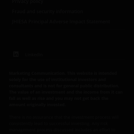
Privacy policy
Fraud and security information
De waarde van uw belegging in de fondsen – kan
sterk fluctueren. Resultaten uit het verleden geven
JHIESA Principal Adverse Impact Statement
geen indicatie over toekomstige rendementen. De
waarde van een investering en het rendement
daaruit kunnen door marktschommelingen en
wisselende valutakoersen stijgen en dalen en het is
LinkedIn
mogelijk dat u bij verkoop minder dan het
oorspronkelijk belegde kapitaal terugkrijgt. Fiscale
veronderstellingen kunnen wijzigingen indien de
Marketing Communication. This website is intended
betreffende wetgeving wijzigt en de waarde van een
solely for the use of institutional investors and
fiscale vrijstelling (voor zover van toepassing) is
consultants and is not for general public distribution.
afhankelijk van uw individuele omstandigheden.
The value of an investment and the income from it can
fall as well as rise and you may not get back the
amount originally invested.
De waarde van uw belegging in Janus Henderson
There is no assurance that the investment process will
Horizon Fund kan sterk fluctueren. In het verleden
consistently lead to successful investing. Any risk
behaalde resultaten bieden geen garantie voor de
management process discussed includes an effort to
toekomst. De waarde van een investering en het