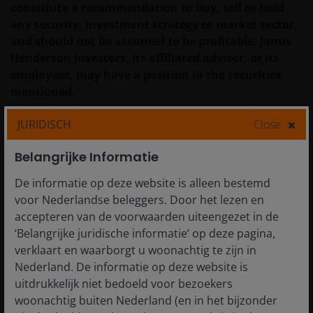
constitute a recommendation to buy, sell or hold
any security, investment strategy or market sector,
and should not be assumed to be profitable. Janus
Henderson Investors, its affiliated advisor, or its
employees, may have a position in the securities
mentioned.
JURIDISCH
Close
Past performance does not predict future returns.
The value of an investment and the income from it
Belangrijke Informatie
can fall as well as rise and you may not get back the
amount originally invested.
De informatie op deze website is alleen bestemd
voor Nederlandse beleggers. Door het lezen en
The information in this article does not qualify as
accepteren van de voorwaarden uiteengezet in de
an investment recommendation.
‘Belangrijke juridische informatie’ op deze pagina,
verklaart en waarborgt u woonachtig te zijn in
There is no guarantee that past trends will
Nederland. De informatie op deze website is
continue, or forecasts will be realised.
uitdrukkelijk niet bedoeld voor bezoekers
woonachtig buiten Nederland (en in het bijzonder
Marketing Communication.