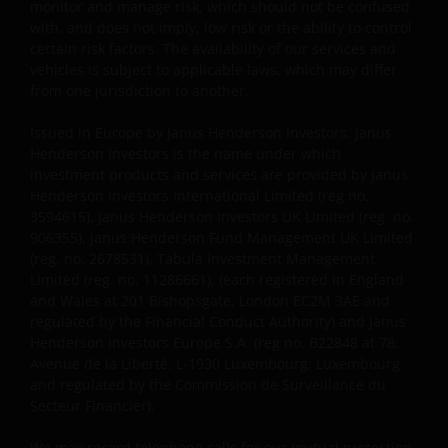
monitor and manage risk, which should not be confused
rendement daaruit kunnen door
with, and does not imply, low risk or the ability to control
marktschommelingen en wisselende valutakoersen
certain risk factors. The availability of our services and
stijgen en dalen en het is mogelijk dat u bij verkoop
vehicles is subject to applicable laws, which may differ
minder dan het oorspronkelijk belegde kapitaal
from one jurisdiction to another.
terugkrijgt. Fiscale veronderstellingen kunnen
Issued in Europe by Janus Henderson Investors. Janus
wijzigingen indien de betreffende wetgeving wijzigt
Henderson Investors is the name under which
en de waarde van een fiscale vrijstelling (voor zover
investment products and services are provided by Janus
van toepassing) is afhankelijk van uw individuele
Henderson Investors International Limited (reg no.
omstandigheden.
3594615), Janus Henderson Investors UK Limited (reg. no.
906355), Janus Henderson Fund Management UK Limited
(reg. no. 2678531), Tabula Investment Management
Voor meer informatie over de fondsen verwijzen wij
Limited (reg. no. 11286661), (each registered in England
u naar het prospectus, het vereenvoudigd
and Wales at 201 Bishopsgate, London EC2M 3AE and
prospectus en overige voornoemde informatie. De
regulated by the Financial Conduct Authority) and Janus
Henderson Investors Europe S.A. (reg no. B22848 at 78,
informatie is te raadplegen via deze website en/of
Avenue de la Liberté, L-1930 Luxembourg, Luxembourg
verkrijgbaar bij/via
and regulated by the Commission de Surveillance du
Secteur Financier).
Janus Henderson Investors
We may record telephone calls for our mutual protection,