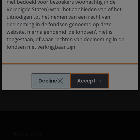
niet bedoeld voor bezoekers woonachtig in de
Verenigde Staten) waar het aanbieden van of het
Glossary
uitnodigen tot het nemen van een recht van
deelneming in de fondsen genoemd op deze
website, hierna genoemd ‘de fondsen’, niet is
toegestaan, of waar rechten van deelneming in de
fondsen niet verkrijgbaar zijn.
Related themes
De informatie die op of via deze website verstrekt
Credit
Diversification
wordt, is geen aanbod van of uitnodiging tot het
Decline
Accept
nemen van een recht van deelneming in de fondsen
of een van de subfondsen van voornoemd fonds.
Ook dient de informatie die op of via deze website
verstrekt wordt niet aangemerkt te worden als
beleggingsadvies of aanbeveling ten aanzien van de
geschiktheid van een deelneming in (een subfonds
van) – de fondsen ten behoeve van een specifieke
Netherlands
belegger. Indien u niet zeker bent van de betekenis