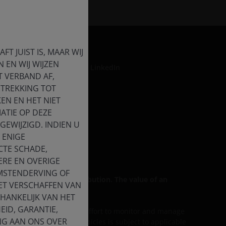
T JUIST IS, MAAR WIJ
 EN WIJ WIJZEN
LinkedIn
T VERBAND AF,
ETREKKING TOT
EN EN HET NIET
ATIE OP DEZE
formation
EWIJZIGD. INDIEN U
rse Impact
 ENIGE
CTE SCHADE,
ERE EN OVERIGE
OMSTENDERVING OF
 for general public distribution. The value of an
HET VERSCHAFFEN VAN
HANKELIJK VAN HET
EID, GARANTIE,
ess discussed includes an effort to monitor and manage
NG AAN ONS OVER
lity of our services and vehicles is subject to applicable