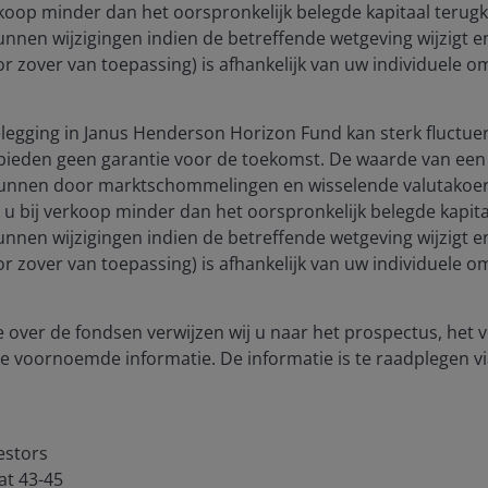
blication and may differ from the views of other
rkoop minder dan het oorspronkelijk belegde kapitaal terugkri
eferences made to individual securities do not
unnen wijzigingen indien de betreffende wetgeving wijzigt 
ny security, investment strategy or market sector,
(voor zover van toepassing) is afhankelijk van uw individuele
enderson Investors, its affiliated advisor, or its
mentioned.
egging in Janus Henderson Horizon Fund kan sterk fluctuer
bieden geen garantie voor de toekomst. De waarde van een 
 The value of an investment and the income from it
unnen door marktschommelingen en wisselende valutakoers
he amount originally invested.
t u bij verkoop minder dan het oorspronkelijk belegde kapitaa
unnen wijzigingen indien de betreffende wetgeving wijzigt 
as an investment recommendation.
(voor zover van toepassing) is afhankelijk van uw individuele
, or forecasts will be realised.
 over de fondsen verwijzen wij u naar het prospectus, het
e voornoemde informatie. De informatie is te raadplegen vi
estors
at 43-45