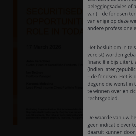
beleggingsadvies of 
van) – de fondsen ten
van enige op deze web
andere professionele
Het besluit om in te
vereist) worden geba
financiële bijsluiter
P
(indien later gepubli
– de fondsen. Het is
degene die wenst in 
te winnen over en zi
V
rechtsgebied.
De waarde van uw bel
geen indicatie over
daaruit kunnen door 