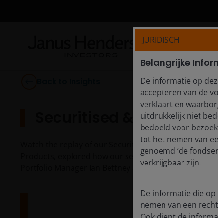
JURIDISCH
Belangrijke Infor
De informatie op dez
Back to Insights
accepteren van de vo
verklaart en waarborg
Securitised & CLO ETFs 
uitdrukkelijk niet b
bedoeld voor bezoeke
tot het nemen van e
Watch the replay of our Securitised & CLO ETFs webca
genoemd ‘de fondsen’
Products, explored how our securitised capabilities a
verkrijgbaar zijn.
Portfolio Manager Ian Bettney and Client Portfolio M
De informatie die op 
nemen van een recht
Ook dient de informat