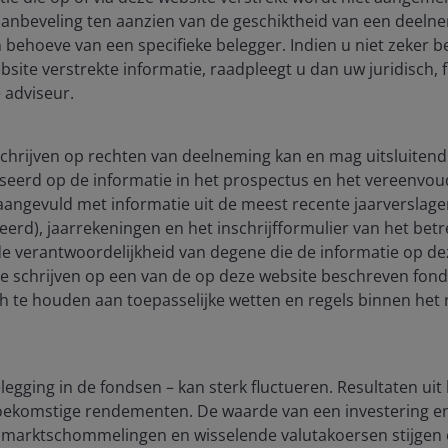
aanbeveling ten aanzien van de geschiktheid van een deeln
 behoeve van een specifieke belegger. Indien u niet zeker b
site verstrekte informatie, raadpleegt u dan uw juridisch, f
 adviseur.
 schrijven op rechten van deelneming kan en mag uitsluitend
seerd op de informatie in het prospectus en het vereenvou
), aangevuld met informatie uit de meest recente jaarverslag
lay
ceerd), jaarrekeningen en het inschrijfformulier van het be
 de verantwoordelijkheid van degene die de informatie op de
te schrijven op een van de op deze website beschreven fon
ch te houden aan toepasselijke wetten en regels binnen het 
ideo
egging in de fondsen – kan sterk fluctueren. Resultaten uit
 toekomstige rendementen. De waarde van een investering 
marktschommelingen en wisselende valutakoersen stijgen e