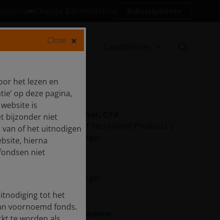
Contact Us
Change
Subscriptions
therlands
Close
Client reporting
Capabilities
oor het lezen en
tie’ op deze pagina,
website is
John Kerschner, CFA
t bijzonder niet
Global Head of Securitised Products |
 van of het uitnodigen
Portfolio Manager
bsite, hierna
fondsen niet
Ian Bettney
Portfolio Manager
itnodiging tot het
van voornoemd fonds.
Kareena Moledina
rkt te worden als