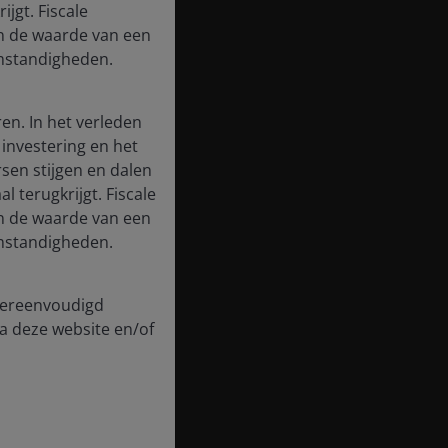
jgt. Fiscale
en de waarde van een
 omstandigheden.
en. In het verleden
investering en het
en stijgen en dalen
l terugkrijgt. Fiscale
en de waarde van een
 omstandigheden.
 vereenvoudigd
a deze website en/of