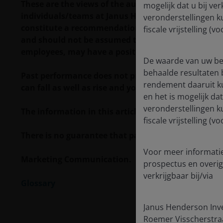
These are the views of the author at the time of pu
mogelijk dat u bij ve
individuals/teams at Janus Henderson Investors. R
veronderstellingen k
constitute a recommendation to buy, sell or hold a
fiscale vrijstelling 
and should not be assumed to be profitable. Janus H
employees, may have a position in the securities 
De waarde van uw bel
behaalde resultaten 
Past performance does not predict future returns.
rendement daaruit k
can fall as well as rise and you may not get back t
en het is mogelijk da
veronderstellingen k
The information in this article does not qualify 
fiscale vrijstelling 
There is no guarantee that past trends will continue
Voor meer informatie
Marketing Communication.
prospectus en overig
verkrijgbaar bij/via
Glossary
Janus Henderson Inv
Roemer Visscherstra