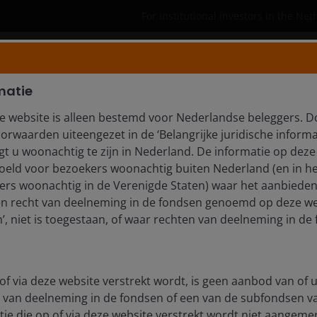
For institutional investors in the Ne
Who we are
Insights
matie
e website is alleen bestemd voor Nederlandse beleggers. D
orwaarden uiteengezet in de ‘Belangrijke juridische informa
t u woonachtig te zijn in Nederland. De informatie op deze 
webcast
edoeld voor bezoekers woonachtig buiten Nederland (en in he
rs woonachtig in de Verenigde Staten) waar het aanbieden
en recht van deelneming in de fondsen genoemd op deze we
st, where John Kerschner, Global Head of Securitised
, niet is toegestaan, of waar rechten van deelneming in de 
nd CLO ETFs can support portfolios. John was joined by
anager Kareena Moledina.
of via deze website verstrekt wordt, is geen aanbod van of u
 van deelneming in de fondsen of een van de subfondsen 
ie die op of via deze website verstrekt wordt niet aangeme