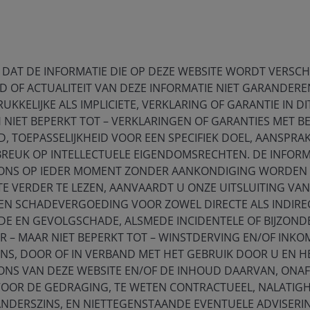
 DAT DE INFORMATIE DIE OP DEZE WEBSITE WORDT VERSCHAF
ia centre
Legal Information
D OF ACTUALITEIT VAN DEZE INFORMATIE NIET GARANDEREN
UKKELIJKE ALS IMPLICIETE, VERKLARING OF GARANTIE IN DI
eers
Cookie policy
NIET BEPERKT TOT – VERKLARINGEN OF GARANTIES MET B
act us
Privacy policy
 TOEPASSELIJKHEID VOOR EEN SPECIFIEK DOEL, AANSPRAK
BREUK OP INTELLECTUELE EIGENDOMSRECHTEN. DE INFORM
criptions
Fraud and security in
ONS OP IEDER MOMENT ZONDER AANKONDIGING WORDEN G
JHIESA Principal Adve
TE VERDER TE LEZEN, AANVAARDT U ONZE UITSLUITING VAN
Statement
 EN SCHADEVERGOEDING VOOR ZOWEL DIRECTE ALS INDIRE
E EN GEVOLGSCHADE, ALSMEDE INCIDENTELE OF BIJZOND
 – MAAR NIET BEPERKT TOT – WINSTDERVING EN/OF INK
for the use of institutional investors and consultants and is not
ENS, DOOR OF IN VERBAND MET HET GEBRUIK DOOR U EN 
se and you may not get back the amount originally invested.
ONS VAN DEZE WEBSITE EN/OF DE INHOUD DAARVAN, ONAF
VOOR DE GEDRAGING, TE WETEN CONTRACTUEEL, NALATIGH
nsistently lead to successful investing. Any risk management proc
ANDERSZINS, EN NIETTEGENSTAANDE EVENTUELE ADVISERI
 low risk or the ability to control certain risk factors. The availabi