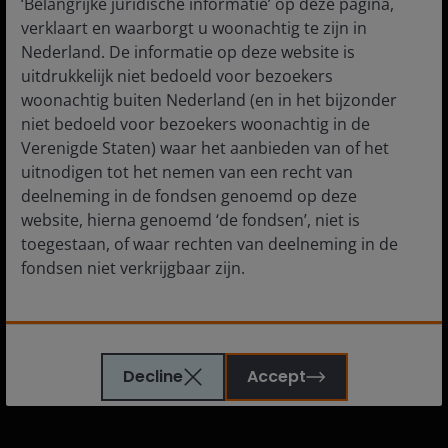
‘Belangrijke juridische informatie’ op deze pagina,
verklaart en waarborgt u woonachtig te zijn in
Media centre
Nederland. De informatie op deze website is
Careers
uitdrukkelijk niet bedoeld voor bezoekers
Contact us
woonachtig buiten Nederland (en in het bijzonder
niet bedoeld voor bezoekers woonachtig in de
Subscriptions
Verenigde Staten) waar het aanbieden van of het
uitnodigen tot het nemen van een recht van
deelneming in de fondsen genoemd op deze
website, hierna genoemd ‘de fondsen’, niet is
Legal Information
toegestaan, of waar rechten van deelneming in de
Cookie policy
fondsen niet verkrijgbaar zijn.
Privacy policy
De informatie die op of via deze website verstrekt
Fraud and security information
wordt, is geen aanbod van of uitnodiging tot het
JHIESA Principal Adverse Impact Statement
Decline
Accept
nemen van een recht van deelneming in de fondsen
of een van de subfondsen van voornoemd fonds.
Ook dient de informatie die op of via deze website