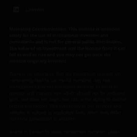
verstrekt wordt niet aangemerkt te worden als
beleggingsadvies of aanbeveling ten aanzien van de
LinkedIn
geschiktheid van een deelneming in (een subfonds
van) – de fondsen ten behoeve van een specifieke
Marketing Communication. This website is intended
belegger. Indien u niet zeker bent van de betekenis
solely for the use of institutional investors and
van enige op deze website verstrekte informatie,
consultants and is not for general public distribution.
raadpleegt u dan uw juridisch, financieel of enig
The value of an investment and the income from it can
andere professionele adviseur.
fall as well as rise and you may not get back the
amount originally invested.
Het besluit om in te schrijven op rechten van
There is no assurance that the investment process will
deelneming kan en mag uitsluitend (indien en voor
consistently lead to successful investing. Any risk
zover vereist) worden gebaseerd op de informatie in
management process discussed includes an effort to
het prospectus en het vereenvoudigd prospectus (=
monitor and manage risk, which should not be confused
with, and does not imply, low risk or the ability to control
de financiële bijsluiter), aangevuld met informatie uit
certain risk factors. The availability of our services and
de meest recente jaarverslagen, interim-verslagen
vehicles is subject to applicable laws, which may differ
(indien later gepubliceerd), jaarrekeningen en het
from one jurisdiction to another.
inschrijfformulier van het betreffende subfonds van
– de fondsen. Het is de verantwoordelijkheid van
Issued in Europe by Janus Henderson Investors. Janus