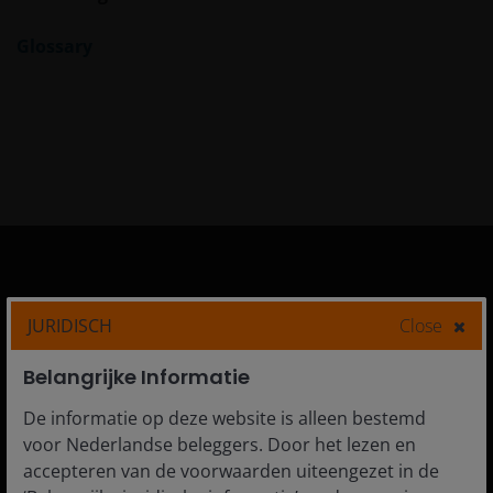
Glossary
Netherlands
JURIDISCH
Close
Institutional
Belangrijke Informatie
Financial professionals
Individual investors
De informatie op deze website is alleen bestemd
voor Nederlandse beleggers. Door het lezen en
accepteren van de voorwaarden uiteengezet in de