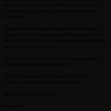
Henderson Investors, its affiliated advisor, or its
belegger. Indien u niet zeker bent van de betekenis
employees, may have a position in the securities
van enige op deze website verstrekte informatie,
mentioned.
raadpleegt u dan uw juridisch, financieel of enig
andere professionele adviseur.
Past performance does not predict future returns.
The value of an investment and the income from it
Het besluit om in te schrijven op rechten van
can fall as well as rise and you may not get back the
deelneming kan en mag uitsluitend (indien en voor
amount originally invested.
zover vereist) worden gebaseerd op de informatie in
het prospectus en het vereenvoudigd prospectus (=
The information in this article does not qualify as
de financiële bijsluiter), aangevuld met informatie uit
an investment recommendation.
de meest recente jaarverslagen, interim-verslagen
(indien later gepubliceerd), jaarrekeningen en het
There is no guarantee that past trends will
inschrijfformulier van het betreffende subfonds van
continue, or forecasts will be realised.
– de fondsen. Het is de verantwoordelijkheid van
degene die de informatie op deze website leest en
Marketing Communication.
degene die wenst in te schrijven op een van de op
deze website beschreven fondsen om informatie in
Glossary
te winnen over en zich te houden aan toepasselijke