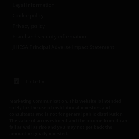
Legal Information
Janus Henderson Investors
Roemer Visscherstraat 43-45
Cookie policy
1054 EW Amsterdam
Privacy policy
Nederland
Fraud and security information
JHIESA Principal Adverse Impact Statement
WIJ ZIJN VAN MENING DAT DE INFORMATIE DIE OP
DEZE WEBSITE WORDT VERSCHAFT JUIST IS, MAAR WIJ
KUNNEN DE JUISTHEID OF ACTUALITEIT VAN DEZE
INFORMATIE NIET GARANDEREN EN WIJ WIJZEN
IEDERE, ZOWEL UITDRUKKELIJKE ALS IMPLICIETE,
LinkedIn
VERKLARING OF GARANTIE IN DIT VERBAND AF,
WAARONDER – DOCH NIET BEPERKT TOT –
Marketing Communication. This website is intended
VERKLARINGEN OF GARANTIES MET BETREKKING TOT
solely for the use of institutional investors and
VERHANDELBAARHEID, TOEPASSELIJKHEID VOOR EEN
consultants and is not for general public distribution.
SPECIFIEK DOEL, AANSPRAKEN EN HET NIET MAKEN
The value of an investment and the income from it can
VAN ENIG INBREUK OP INTELLECTUELE
fall as well as rise and you may not get back the
EIGENDOMSRECHTEN. DE INFORMATIE OP DEZE
amount originally invested.
WEBSITE KAN DOOR ONS OP IEDER MOMENT