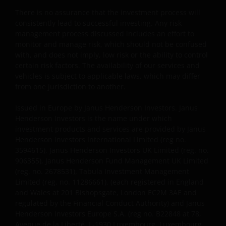
ZONDER AANKONDIGING WORDEN GEWIJZIGD.
There is no assurance that the investment process will
consistently lead to successful investing. Any risk
INDIEN U BESLUIT DEZE WEBSITE VERDER TE LEZEN,
management process discussed includes an effort to
AANVAARDT U ONZE UITSLUITING VAN ENIGE
monitor and manage risk, which should not be confused
AANSPRAKELIJKHEID EN SCHADEVERGOEDING VOOR
with, and does not imply, low risk or the ability to control
ZOWEL DIRECTE ALS INDIRECTE SCHADE,
certain risk factors. The availability of our services and
AANVULLENDE SCHADE EN GEVOLGSCHADE,
vehicles is subject to applicable laws, which may differ
ALSMEDE INCIDENTELE OF BIJZONDERE EN OVERIGE
from one jurisdiction to another.
SCHADE, WAARONDER – MAAR NIET BEPERKT TOT –
Issued in Europe by Janus Henderson Investors. Janus
WINSTDERVING EN/OF INKOMSTENDERVING OF
Henderson Investors is the name under which
VERLIES VAN GEGEVENS, DOOR OF IN VERBAND MET
investment products and services are provided by Janus
HET GEBRUIK DOOR U EN HET VERSCHAFFEN VAN
Henderson Investors International Limited (reg no.
HET GEBRUIK DOOR ONS VAN DEZE WEBSITE EN/OF
3594615), Janus Henderson Investors UK Limited (reg. no.
DE INHOUD DAARVAN, ONAFHANKELIJK VAN HET
906355), Janus Henderson Fund Management UK Limited
SOORT OF DE BASIS VOOR DE GEDRAGING, TE WETEN
(reg. no. 2678531), Tabula Investment Management
CONTRACTUEEL, NALATIGHEID, GARANTIE, WETTELIJK
Limited (reg. no. 11286661), (each registered in England
and Wales at 201 Bishopsgate, London EC2M 3AE and
DANWEL ANDERSZINS, EN NIETTEGENSTAANDE
regulated by the Financial Conduct Authority) and Janus
EVENTUELE ADVISERING AAN ONS OVER MOGELIJKE
Henderson Investors Europe S.A. (reg no. B22848 at 78,
SCHADELIJKE GEVOLGEN, EEN EN ANDER VOOR
Avenue de la Liberté, L-1930 Luxembourg, Luxembourg