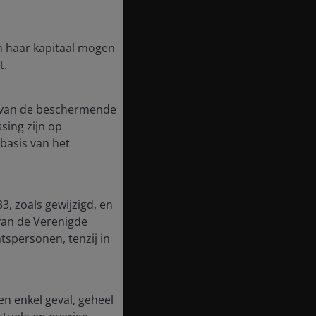
in haar kapitaal mogen
t.
te van de beschermende
ssing zijn op
basis van het
3, zoals gewijzigd, en
van de Verenigde
tspersonen, tenzij in
en enkel geval, geheel