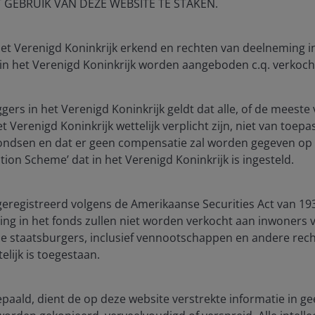
T GEBRUIK VAN DEZE WEBSITE TE STAKEN.
 whether the pendulum may have swung too far toward
on has been limited, but discussions are underway
, and improve the competitiveness of European banks.
 het Verenigd Koninkrijk erkend en rechten van deelneming 
 in het Verenigd Koninkrijk worden aangeboden c.q. verkoch
terially stronger capital positions
ggers in het Verenigd Koninkrijk geldt dat alle, of de mees
 Verenigd Koninkrijk wettelijk verplicht zijn, niet van toepa
fondsen en dat er geen compensatie zal worden gegeven op 
ion Scheme’ dat in het Verenigd Koninkrijk is ingesteld.
geregistreerd volgens de Amerikaanse Securities Act van 193
ng in het fonds zullen niet worden verkocht aan inwoners 
e staatsburgers, inclusief vennootschappen en andere rech
elijk is toegestaan.
bepaald, dient de op deze website verstrekte informatie in ge