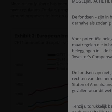
MOGELIJKE ACTIE HE
More recently, there has been growing debate about
over-regulation. To date, progress toward deregulati
around proposals to free up capital, support lending
De fondsen – zijn in
derhalve als zodanig
Exhibit 2: European banks have built ma
Voor potentiële bele
CET1 amount and capital ratios
maatregelen die in het
beleggingen in – de 
‘Investor’s Compensat
De fondsen zijn niet 
rechten van deelnemi
Staten of Amerikaans
gevallen waar dit wett
Tenzij uitdrukkelijk 