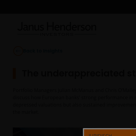
Back to Insights
The underappreciated st
Portfolio Managers Julian McManus and Chris O’Malley
discuss how European banks’ strong performance in r
depressed valuations but also sustained improvemen
the market.