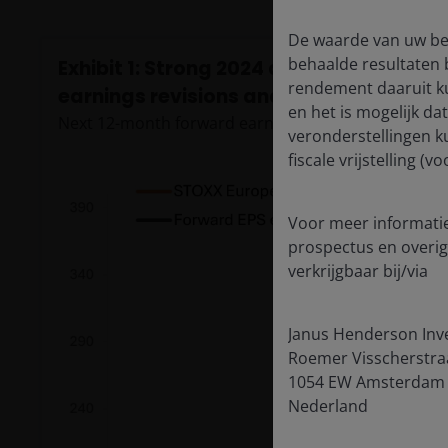
De waarde van uw bel
behaalde resultaten 
Exhibit 1: Strong 2024 and 2025 perfor
rendement daaruit k
earnings revisions and multiple expans
en het is mogelijk da
Next 12-month forward earnings estimates have inc
veronderstellingen k
fiscale vrijstelling 
Voor meer informatie
prospectus en overig
verkrijgbaar bij/via
Janus Henderson Inv
Roemer Visscherstra
1054 EW Amsterdam
Nederland