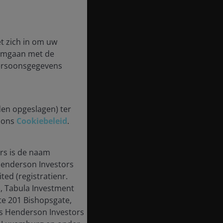
t zich in om uw
 omgaan met de
persoonsgegevens
den opgeslagen) ter
n ons
Cookiebeleid
.
rs is de naam
enderson Investors
ted (registratienr.
, Tabula Investment
te 201 Bishopsgate,
us Henderson Investors