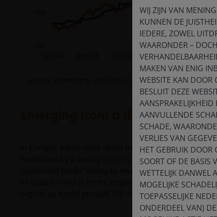
WIJ ZIJN VAN MENING
KUNNEN DE JUISTHEI
IEDERE, ZOWEL UITDR
WAARONDER – DOCH 
VERHANDELBAARHEID,
MAKEN VAN ENIG IN
WEBSITE KAN DOOR 
Source: Bloomberg, data from 1 January 2024 to 12 June 
BESLUIT DEZE WEBSI
AANSPRAKELIJKHEID
Emerging from a 15-year post-G
AANVULLENDE SCHAD
SCHADE, WAARONDER
VERLIES VAN GEGEV
In Europe, banks have spent more than a decade improv
HET GEBRUIK DOOR 
evidenced by a steady rise in Common Equity Tier 1 (CET
SOORT OF DE BASIS 
supported banks’ ability to weather exogenous shocks, 
WETTELIJK DANWEL 
of muted – and at times, negative – loan growth. This
MOGELIJKE SCHADEL
region, as banks provide the majority of financing to 
TOEPASSELIJKE NEDE
ONDERDEEL VAN) DEZ