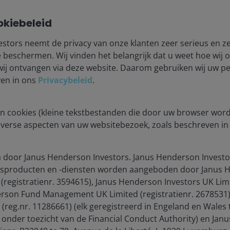
environment
okiebeleid
stors neemt de privacy van onze klanten zeer serieus en ze
heir highest profitability of the post-GFC era, as
beschermen. Wij vinden het belangrijk dat u weet hoe wij
ming in the mid-single-digits range in the aftermath of
wij ontvangen via deze website. Daarom gebruiken wij uw 
th their U.S. peers and, in some cases, moved ahead
ven in ons
Privacybeleid
.
n cookies (kleine tekstbestanden die door uw browser wor
iverse aspecten van uw websitebezoek, zoals beschreven i
e profitability gap with U.S. peers
stimate
 door Janus Henderson Investors. Janus Henderson Investo
sproducten en -diensten worden aangeboden door Janus H
 (registratienr. 3594615), Janus Henderson Investors UK Limi
rson Fund Management UK Limited (registratienr. 2678531)
reg.nr. 11286661) (elk geregistreerd in Engeland en Wales 
nder toezicht van de Financial Conduct Authority) en Jan