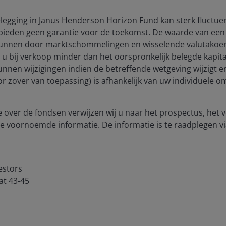
egging in Janus Henderson Horizon Fund kan sterk fluctuer
bieden geen garantie voor de toekomst. De waarde van een 
mance driven by significant upward
unnen door marktschommelingen en wisselende valutakoers
ion
t u bij verkoop minder dan het oorspronkelijk belegde kapitaa
reased markedly over the past 2.5 years.
unnen wijzigingen indien de betreffende wetgeving wijzigt 
(voor zover van toepassing) is afhankelijk van uw individuele
 over de fondsen verwijzen wij u naar het prospectus, het
e voornoemde informatie. De informatie is te raadplegen vi
estors
at 43-45