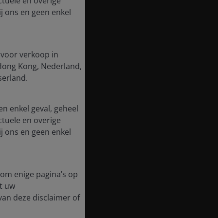
ctuele en overige
j ons en geen enkel
 voor verkoop in
, Hong Kong, Nederland,
serland.
en enkel geval, geheel
ctuele en overige
j ons en geen enkel
t om enige pagina’s op
t uw
 van deze disclaimer of