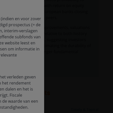
post‑GFC highs, with return on equity
(ROE) levels for European banks closing
the gap with U.S. peers.
 (indien en voor zover
digd prospectus (= de
Despite these improvements, valuations
en, interim-verslagen
remain modest relative to both history
treffende subfonds van
and global peers, suggesting investors
ze website leest en
may be underestimating the durability of
dsen om informatie in
the sector’s stronger fundamental
relevante
backdrop.
 het verleden geven
en het rendement
n dalen en het is
Related insights
jgt. Fiscale
en de waarde van een
 omstandigheden.
4 Aug 2026
Timely & Topical