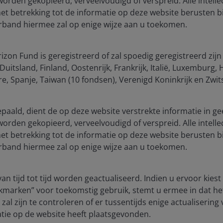
 worden gekopieerd, verveelvoudigd of verspreid. Alle intelle
 betrekking tot de informatie op deze website berusten bi
verband hiermee zal op enige wijze aan u toekomen.
zon Fund is geregistreerd of zal spoedig geregistreerd zijn
uitsland, Finland, Oostenrijk, Frankrijk, Italië, Luxemburg
, Spanje, Taiwan (10 fondsen), Verenigd Koninkrijk en Zwit
t institutions, fourth quarter 2025”, 18 March 2026.
bepaald, dient de op deze website verstrekte informatie in ge
 worden gekopieerd, verveelvoudigd of verspreid. Alle intelle
ures honed during the days of negative rates have
 betrekking tot de informatie op deze website berusten bi
 books have also been significantly de-risked, with the
verband hiermee zal op enige wijze aan u toekomen.
s falling to roughly 2% in recent European Central Bank
an tijd tot tijd worden geactualiseerd. Indien u ervoor kies
kmarken” voor toekomstig gebruik, stemt u ermee in dat he
 the prolonged deleveraging cycle as a healthier,
zal zijn te controleren of er tussentijds enige actualisering
iding an additional tailwind to earnings.
tie op de website heeft plaatsgevonden.