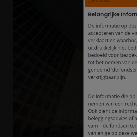
JURIDISCH
Belangrijke Infor
De informatie op dez
accepteren van de vo
verklaart en waarborg
uitdrukkelijk niet b
bedoeld voor bezoeke
tot het nemen van e
genoemd ‘de fondsen’
verkrijgbaar zijn.
De informatie die op 
nemen van een recht
Ook dient de informat
beleggingsadvies of 
van) – de fondsen ten
van enige op deze web