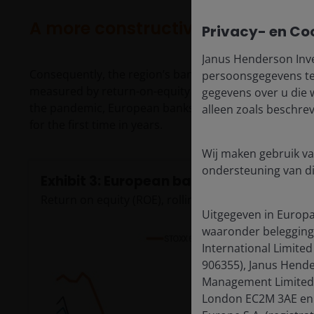
A more constructive operating 
Privacy- en Co
Janus Henderson Inve
Consequently, the region’s banks have been achieving t
persoonsgegevens te 
measured by return-on-equity (ROE) levels. After botto
gegevens over u die 
the pandemic, European banks have closed the gap wi
alleen zoals beschre
for the first time in years.
Wij maken gebruik va
ondersteuning van d
Exhibit 3: European banks have closed th
Return on equity (ROE), rolling 12-month forward e
Uitgegeven in Europa
waaronder belegging
International Limited
906355), Janus Hende
Management Limited (
London EC2M 3AE en o