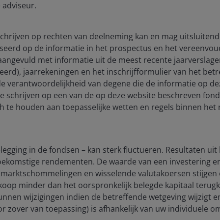
 adviseur.
 schrijven op rechten van deelneming kan en mag uitsluitend
seerd op de informatie in het prospectus en het vereenvou
ects of the Global Financial Crisis (GFC), European bank
), aangevuld met informatie uit de meest recente jaarverslag
ots across the region’s equity markets in recent years.
ceerd), jaarrekeningen en het inschrijfformulier van het be
returned an impressive 35% and 77%, respectively,
 de verantwoordelijkheid van degene die de informatie op de
1
by more than 105 percentage points over that span.
te schrijven op een van de op deze website beschreven fon
ch te houden aan toepasselijke wetten en regels binnen het 
 underperformance as tougher banking regulations and
oan growth. But while a low starting point and
bsequent multiple expansion – may explain some of the
egging in de fondsen – kan sterk fluctueren. Resultaten uit
ciated aspect of the story, in our view.
 toekomstige rendementen. De waarde van een investering 
marktschommelingen en wisselende valutakoersen stijgen e
rkoop minder dan het oorspronkelijk belegde kapitaal terugkri
derpinned by earnings growth, as shown in the chart
unnen wijzigingen indien de betreffende wetgeving wijzigt 
e of macro-driven volatility, valuations across the sector
(voor zover van toepassing) is afhankelijk van uw individuele
ting is firmly intact.