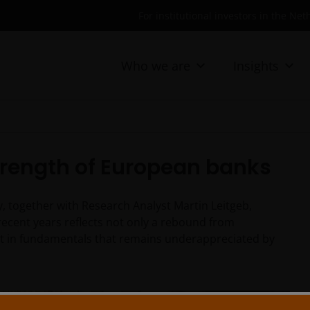
For institutional investors in the Ne
Who we are
Insights
rength of European banks
, together with Research Analyst Martin Leitgeb,
ecent years reflects not only a rebound from
t in fundamentals that remains underappreciated by