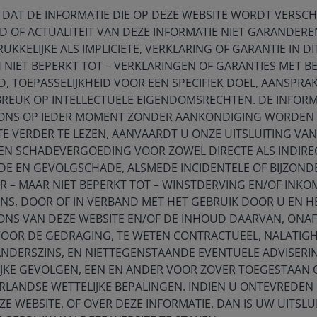
 DAT DE INFORMATIE DIE OP DEZE WEBSITE WORDT VERSCHAF
D OF ACTUALITEIT VAN DEZE INFORMATIE NIET GARANDEREN
UKKELIJKE ALS IMPLICIETE, VERKLARING OF GARANTIE IN DI
NIET BEPERKT TOT – VERKLARINGEN OF GARANTIES MET B
 TOEPASSELIJKHEID VOOR EEN SPECIFIEK DOEL, AANSPRAK
BREUK OP INTELLECTUELE EIGENDOMSRECHTEN. DE INFORM
ONS OP IEDER MOMENT ZONDER AANKONDIGING WORDEN G
2026.
Past performance does not predict future results.
TE VERDER TE LEZEN, AANVAARDT U ONZE UITSLUITING VAN
 EN SCHADEVERGOEDING VOOR ZOWEL DIRECTE ALS INDIRE
FC deleveraging cycle
E EN GEVOLGSCHADE, ALSMEDE INCIDENTELE OF BIJZOND
 – MAAR NIET BEPERKT TOT – WINSTDERVING EN/OF INK
ENS, DOOR OF IN VERBAND MET HET GEBRUIK DOOR U EN 
ing the size and quality of their capital reserves, as
ONS VAN DEZE WEBSITE EN/OF DE INHOUD DAARVAN, ONAF
1) levels and capital ratios (Exhibit 2). While this has
VOOR DE GEDRAGING, TE WETEN CONTRACTUEEL, NALATIGH
it has also constrained lending, resulting in a period
ANDERSZINS, EN NIETTEGENSTAANDE EVENTUELE ADVISERI
, in turn, weighed on economic growth across the
IJKE GEVOLGEN, EEN EN ANDER VOOR ZOVER TOEGESTAAN
the corporate sector.
RLANDSE WETTELIJKE BEPALINGEN. INDIEN U ONTEVREDEN 
E WEBSITE, OF OVER DEZE INFORMATIE, DAN IS UW UITSLU