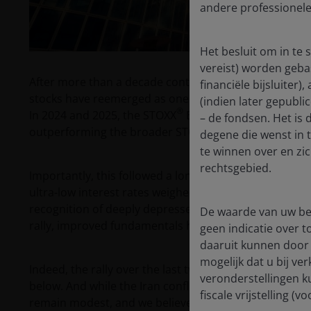
andere professionele
Het besluit om in te
vereist) worden geba
After more than a decade contending with the aftereff
financiële bijsluiter
stocks have reemerged as one of the notable bright sp
(indien later gepubli
®
In 2024 and 2025, the STOXX
Europe 600 Banks Index 
– de fondsen. Het is
®
outperforming the broader STOXX
Europe 600 Index 
degene die wenst in 
te winnen over en zi
rechtsgebied.
Importantly, this followed a long stretch of relative
ultra-low interest rates weighed on profitability and l
recognition of deeply depressed valuations – and su
De waarde van uw bel
rally, improved fundamentals have been an underappre
geen indicatie over
daaruit kunnen door 
mogelijk dat u bij ve
Indeed, the rally over the last two years has been un
veronderstellingen k
below. And while the Iran conflict injected a fresh dos
fiscale vrijstelling 
remain modest, and we believe the case for further rera