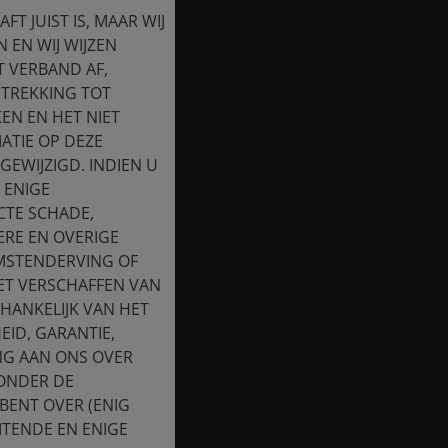
T JUIST IS, MAAR WIJ
 EN WIJ WIJZEN
T VERBAND AF,
ETREKKING TOT
EN EN HET NIET
ATIE OP DEZE
EWIJZIGD. INDIEN U
 ENIGE
CTE SCHADE,
ERE EN OVERIGE
OMSTENDERVING OF
HET VERSCHAFFEN VAN
HANKELIJK VAN HET
EID, GARANTIE,
NG AAN ONS OVER
 ONDER DE
BENT OVER (ENIG
ITENDE EN ENIGE