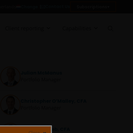
Contact Us
Change
Subscriptions
therlands
Client reporting
Capabilities
Julian McManus
Portfolio Manager
Christopher O’Malley, CFA
Portfolio Manager
Martin Leitgeb, CFA