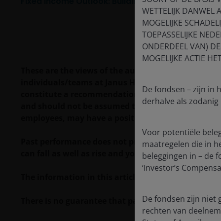
Fixed Income Outlook: Building resilience in 2026
WETTELIJK DANWEL 
MOGELIJKE SCHADEL
TOEPASSELIJKE NEDE
ONDERDEEL VAN) DEZ
MOGELIJKE ACTIE HE
These are the views of the author at the time of pu
individuals/teams at Janus Henderson Investors. R
De fondsen – zijn in
constitute a recommendation to buy, sell or hold a
derhalve als zodanig
and should not be assumed to be profitable. Janus H
employees, may have a position in the securities 
Voor potentiële bele
Past performance does not predict future returns.
maatregelen die in het
can fall as well as rise and you may not get back t
beleggingen in – de 
‘Investor’s Compensat
The information in this article does not qualify 
De fondsen zijn niet 
There is no guarantee that past trends will continue
rechten van deelnemi