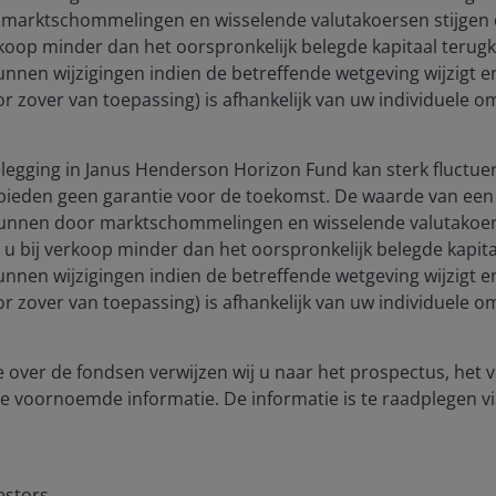
marktschommelingen en wisselende valutakoersen stijgen e
rkoop minder dan het oorspronkelijk belegde kapitaal terugkri
unnen wijzigingen indien de betreffende wetgeving wijzigt 
risk that the investment strategies and research process
(voor zover van toepassing) is afhankelijk van uw individuele
ngly, a portfolio may underperform its benchmark index or
s.
egging in Janus Henderson Horizon Fund kan sterk fluctuer
bieden geen garantie voor de toekomst. De waarde van een 
ose that develop or utilize AI technologies, may face rapid
unnen door marktschommelingen en wisselende valutakoers
gulatory scrutiny. These companies often rely heavily on
t u bij verkoop minder dan het oorspronkelijk belegde kapitaa
 development, and depend on maintaining and growing
unnen wijzigingen indien de betreffende wetgeving wijzigt 
n those of companies offering more established technologies
(voor zover van toepassing) is afhankelijk van uw individuele
 operations, including legal liability or reputational harm.
 over de fondsen verwijzen wij u naar het prospectus, het
ssued in different tranches, with varying degrees of risk, and
e voornoemde informatie. De informatie is te raadplegen vi
low investment grade corporate loans. The return of principal
ot made timely or credit strength weakens. CLOs are subject
the risk of default of the underlying assets.
estors