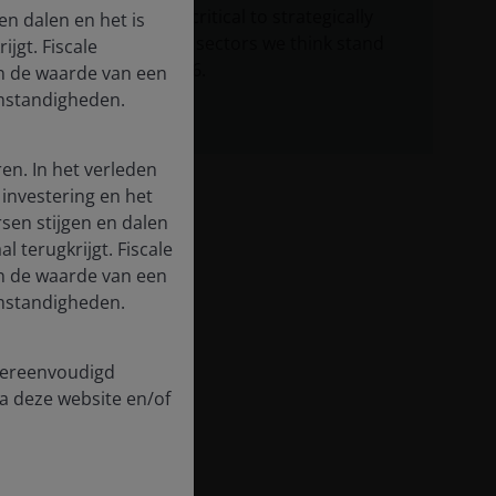
management is critical to strategically
n dalen en het is
allocating to the sectors we think stand
jgt. Fiscale
to benefit in 2026.
en de waarde van een
 omstandigheden.
en. In het verleden
investering en het
en stijgen en dalen
l terugkrijgt. Fiscale
en de waarde van een
 omstandigheden.
 vereenvoudigd
a deze website en/of