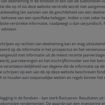
 van deelneming in de fondsen of een van de subfondsen 
ie die op of via deze website verstrekt wordt niet aangeme
aanbeveling ten aanzien van de geschiktheid van een deeln
 behoeve van een specifieke belegger. Indien u niet zeker b
site verstrekte informatie, raadpleegt u dan uw juridisch, f
 adviseur.
 schrijven op rechten van deelneming kan en mag uitsluitend
seerd op de informatie in het prospectus en het vereenvou
lay
), aangevuld met informatie uit de meest recente jaarverslag
ceerd), jaarrekeningen en het inschrijfformulier van het be
 de verantwoordelijkheid van degene die de informatie op de
te schrijven op een van de op deze website beschreven fon
ideo
ch te houden aan toepasselijke wetten en regels binnen het 
egging in de fondsen – kan sterk fluctueren. Resultaten uit
 toekomstige rendementen. De waarde van een investering 