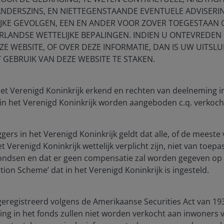
ANDERSZINS, EN NIETTEGENSTAANDE EVENTUELE ADVISERI
IJKE GEVOLGEN, EEN EN ANDER VOOR ZOVER TOEGESTAAN
RLANDSE WETTELIJKE BEPALINGEN. INDIEN U ONTEVREDEN 
E WEBSITE, OF OVER DEZE INFORMATIE, DAN IS UW UITSLU
T GEBRUIK VAN DEZE WEBSITE TE STAKEN.
blication and may differ from the views of other
eferences made to individual securities do not
 het Verenigd Koninkrijk erkend en rechten van deelneming 
ny security, investment strategy or market sector,
 in het Verenigd Koninkrijk worden aangeboden c.q. verkoch
enderson Investors, its affiliated advisor, or its
mentioned.
ggers in het Verenigd Koninkrijk geldt dat alle, of de mees
 The value of an investment and the income from it
 Verenigd Koninkrijk wettelijk verplicht zijn, niet van toepa
he amount originally invested.
fondsen en dat er geen compensatie zal worden gegeven op 
ion Scheme’ dat in het Verenigd Koninkrijk is ingesteld.
as an investment recommendation.
geregistreerd volgens de Amerikaanse Securities Act van 193
, or forecasts will be realised.
ng in het fonds zullen niet worden verkocht aan inwoners 