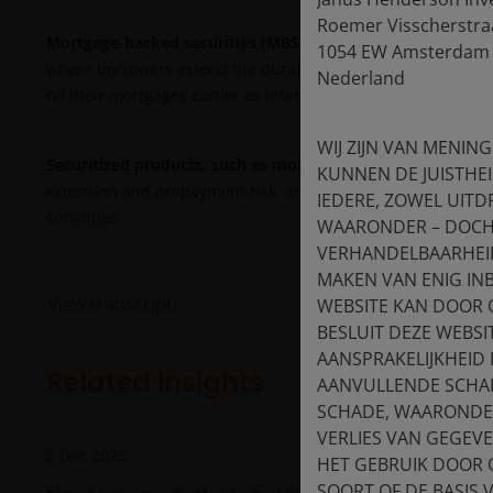
Roemer Visscherstra
Mortgage-backed securities (MBS)
may be more sensitive to 
1054 EW Amsterdam
where borrowers extend the duration of their mortgages as 
Nederland
off their mortgages earlier as interest rates fall. These risk
WIJ ZIJN VAN MENING
Securitized products, such as mortgage- and asset-backed 
KUNNEN DE JUISTHEI
extension and prepayment risk, and are subject to more credi
IEDERE, ZOWEL UITDR
securities.
WAARONDER – DOCH 
VERHANDELBAARHEID,
MAKEN VAN ENIG IN
View transcript
WEBSITE KAN DOOR 
BESLUIT DEZE WEBSI
AANSPRAKELIJKHEID
Related insights
AANVULLENDE SCHAD
SCHADE, WAARONDER
VERLIES VAN GEGEV
2 Dec 2025
HET GEBRUIK DOOR 
SOORT OF DE BASIS 