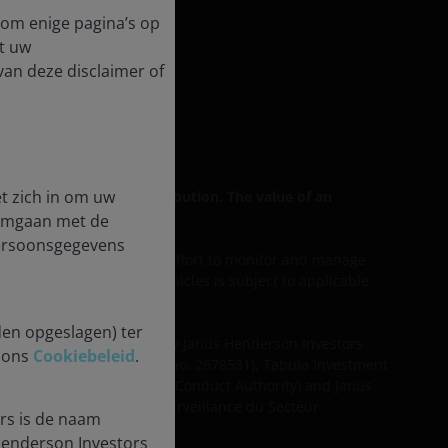
t om enige pagina’s op
t uw
formation
 van deze disclaimer of
rse Impact
t zich in om uw
 for general public distribution. The value of an
 omgaan met de
persoonsgegevens
ess discussed includes an effort to monitor and manage
lity of our services and vehicles is subject to applicable
den opgeslagen) ter
d services are provided by Janus Henderson Investors
n ons
Cookiebeleid
.
agement UK Limited (reg. no. 2678531), Tabula Investment
egulated by the Financial Conduct Authority) and Janus
d by the Commission de Surveillance du Secteur
rs is de naam
enderson Investors