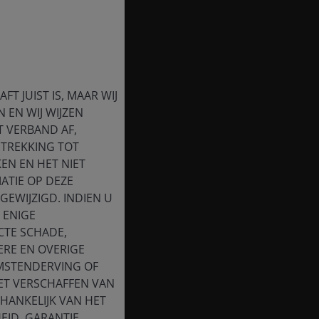
T JUIST IS, MAAR WIJ
 EN WIJ WIJZEN
T VERBAND AF,
ETREKKING TOT
EN EN HET NIET
ATIE OP DEZE
EWIJZIGD. INDIEN U
 ENIGE
CTE SCHADE,
ERE EN OVERIGE
OMSTENDERVING OF
HET VERSCHAFFEN VAN
HANKELIJK VAN HET
EID, GARANTIE,