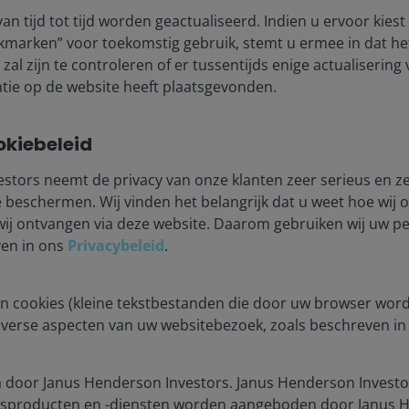
an tijd tot tijd worden geactualiseerd. Indien u ervoor kies
act us
Privacy policy
kmarken” voor toekomstig gebruik, stemt u ermee in dat he
criptions
Fraud and security in
zal zijn te controleren of er tussentijds enige actualisering
tie op de website heeft plaatsgevonden.
JHIESA Principal Adve
Statement
okiebeleid
stors neemt de privacy van onze klanten zeer serieus en ze
for the use of institutional investors and consultants and is not
se and you may not get back the amount originally invested.
beschermen. Wij vinden het belangrijk dat u weet hoe wij
wij ontvangen via deze website. Daarom gebruiken wij uw 
nsistently lead to successful investing. Any risk management proc
ven in ons
Privacybeleid
.
 low risk or the ability to control certain risk factors. The availabi
n cookies (kleine tekstbestanden die door uw browser wor
nderson Investors is the name under which investment products an
iverse aspecten van uw websitebezoek, zoals beschreven i
 Investors UK Limited (reg. no. 906355), Janus Henderson Fund Man
d in England and Wales at 201 Bishopsgate, London EC2M 3AE and r
Avenue de la Liberté, L-1930 Luxembourg, Luxembourg and regulate
 door Janus Henderson Investors. Janus Henderson Investo
sproducten en -diensten worden aangeboden door Janus H