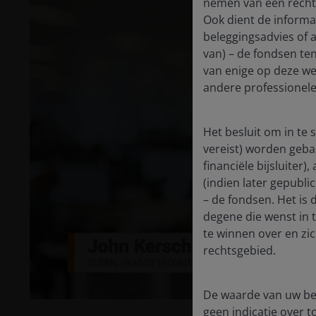
nemen van een recht
Ook dient de informat
beleggingsadvies of 
van) – de fondsen ten
van enige op deze web
andere professionele
Het besluit om in te
vereist) worden geba
P
financiële bijsluiter
(indien later gepubli
– de fondsen. Het is
degene die wenst in 
V
te winnen over en zi
rechtsgebied.
De waarde van uw bel
geen indicatie over