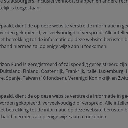
e staatsburgers, inclusief vennootschappen en andere rech
elijk is toegestaan.
bepaald, dient de op deze website verstrekte informatie in ge
 worden gekopieerd, verveelvoudigd of verspreid. Alle intelle
 betrekking tot de informatie op deze website berusten bi
verband hiermee zal op enige wijze aan u toekomen.
zon Fund is geregistreerd of zal spoedig geregistreerd zijn
curitized
uitsland, Finland, Oostenrijk, Frankrijk, Italië, Luxemburg
, Spanje, Taiwan (10 fondsen), Verenigd Koninkrijk en Zwit
bepaald, dient de op deze website verstrekte informatie in ge
 worden gekopieerd, verveelvoudigd of verspreid. Alle intelle
 betrekking tot de informatie op deze website berusten bi
verband hiermee zal op enige wijze aan u toekomen.
ia centre
Legal Information
eers
Cookie policy