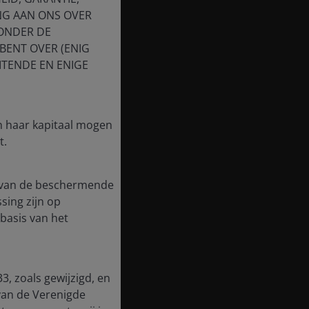
NG AAN ONS OVER
 ONDER DE
BENT OVER (ENIG
ITENDE EN ENIGE
in haar kapitaal mogen
t.
te van de beschermende
ssing zijn op
basis van het
3, zoals gewijzigd, en
van de Verenigde