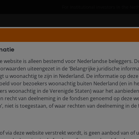
For institutional investors in the Ne
Who we are
Insights
matie
e website is alleen bestemd voor Nederlandse beleggers. D
orwaarden uiteengezet in de ‘Belangrijke juridische informa
opportunities in AI, and
t u woonachtig te zijn in Nederland. De informatie op deze 
 dawns
edoeld voor bezoekers woonachtig buiten Nederland (en in he
rs woonachtig in de Verenigde Staten) waar het aanbieden
en recht van deelneming in de fondsen genoemd op deze we
 discusses how macroeconomic themes are impacting
, niet is toegestaan, of waar rechten van deelneming in de 
in his 2026 outlook.
of via deze website verstrekt wordt, is geen aanbod van of u