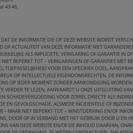
at 43-45
interest rate changes. They are subject to extension risk,
interest rates rise, and prepayment risk, where borrowers pay
s may reduce returns.
 DAT DE INFORMATIE DIE OP DEZE WEBSITE WORDT VERSCHAF
securities
, are more sensitive to interest rate changes, have
D OF ACTUALITEIT VAN DEZE INFORMATIE NIET GARANDEREN
t, valuation and liquidity risk than other fixed-income
UKKELIJKE ALS IMPLICIETE, VERKLARING OF GARANTIE IN DI
NIET BEPERKT TOT – VERKLARINGEN OF GARANTIES MET B
 TOEPASSELIJKHEID VOOR EEN SPECIFIEK DOEL, AANSPRAK
BREUK OP INTELLECTUELE EIGENDOMSRECHTEN. DE INFORM
ONS OP IEDER MOMENT ZONDER AANKONDIGING WORDEN G
TE VERDER TE LEZEN, AANVAARDT U ONZE UITSLUITING VAN
 EN SCHADEVERGOEDING VOOR ZOWEL DIRECTE ALS INDIRE
E EN GEVOLGSCHADE, ALSMEDE INCIDENTELE OF BIJZOND
 – MAAR NIET BEPERKT TOT – WINSTDERVING EN/OF INK
ENS, DOOR OF IN VERBAND MET HET GEBRUIK DOOR U EN 
Features & Outlooks
ONS VAN DEZE WEBSITE EN/OF DE INHOUD DAARVAN, ONAF
VOOR DE GEDRAGING, TE WETEN CONTRACTUEEL, NALATIGH