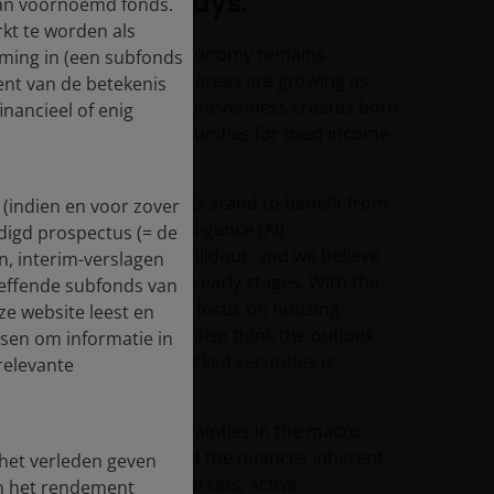
Key takeaways:
van voornoemd fonds.
rkt te worden als
While the U.S. economy remains
eming in (een subfonds
resilient, certain areas are growing as
ent van de betekenis
others lag. This unevenness creates both
inancieel of enig
risks and opportunities for fixed income
investors.
Securitized assets stand to benefit from
 (indien en voor zover
the artificial intelligence (AI)
digd prospectus (= de
infrastructure buildout, and we believe
en, interim-verslagen
we are still in the early stages. With the
treffende subfonds van
administration’s focus on housing
ze website leest en
affordability, we also think the outlook
dsen om informatie in
for mortgage-backed securities is
relevante
positive.
Given the uncertainties in the macro
environment and the nuances inherent
 het verleden geven
in securitized markets, active
en het rendement