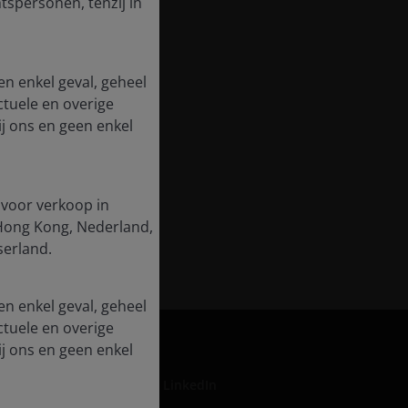
tspersonen, tenzij in
en enkel geval, geheel
ctuele en overige
j ons en geen enkel
 voor verkoop in
, Hong Kong, Nederland,
serland.
en enkel geval, geheel
ctuele en overige
j ons en geen enkel
LinkedIn