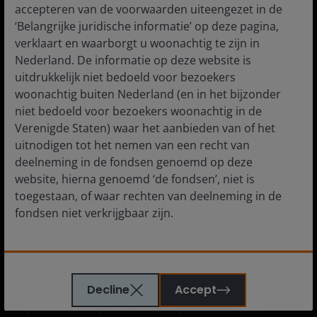
accepteren van de voorwaarden uiteengezet in de
‘Belangrijke juridische informatie’ op deze pagina,
verklaart en waarborgt u woonachtig te zijn in
Nederland. De informatie op deze website is
Media centre
uitdrukkelijk niet bedoeld voor bezoekers
Careers
woonachtig buiten Nederland (en in het bijzonder
niet bedoeld voor bezoekers woonachtig in de
Contact us
Verenigde Staten) waar het aanbieden van of het
Subscriptions
uitnodigen tot het nemen van een recht van
deelneming in de fondsen genoemd op deze
website, hierna genoemd ‘de fondsen’, niet is
toegestaan, of waar rechten van deelneming in de
Legal Information
fondsen niet verkrijgbaar zijn.
Cookie policy
De informatie die op of via deze website verstrekt
Privacy policy
wordt, is geen aanbod van of uitnodiging tot het
Fraud and security information
Decline
Accept
nemen van een recht van deelneming in de fondsen
JHIESA Principal Adverse Impact Statement
of een van de subfondsen van voornoemd fonds.