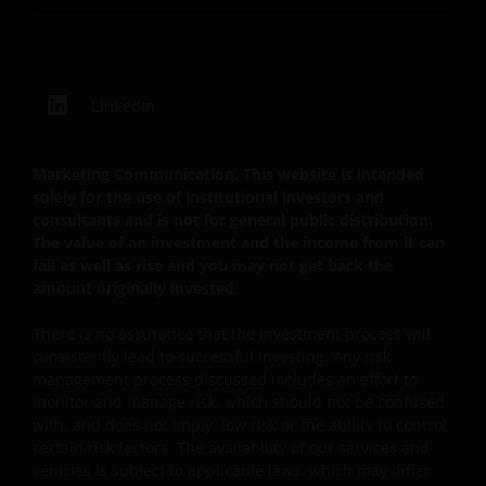
Ook dient de informatie die op of via deze website
verstrekt wordt niet aangemerkt te worden als
beleggingsadvies of aanbeveling ten aanzien van de
geschiktheid van een deelneming in (een subfonds
LinkedIn
van) – de fondsen ten behoeve van een specifieke
belegger. Indien u niet zeker bent van de betekenis
van enige op deze website verstrekte informatie,
Marketing Communication. This website is intended
raadpleegt u dan uw juridisch, financieel of enig
solely for the use of institutional investors and
andere professionele adviseur.
consultants and is not for general public distribution.
The value of an investment and the income from it can
fall as well as rise and you may not get back the
Het besluit om in te schrijven op rechten van
amount originally invested.
deelneming kan en mag uitsluitend (indien en voor
There is no assurance that the investment process will
zover vereist) worden gebaseerd op de informatie in
consistently lead to successful investing. Any risk
het prospectus en het vereenvoudigd prospectus (=
management process discussed includes an effort to
de financiële bijsluiter), aangevuld met informatie uit
monitor and manage risk, which should not be confused
de meest recente jaarverslagen, interim-verslagen
with, and does not imply, low risk or the ability to control
(indien later gepubliceerd), jaarrekeningen en het
certain risk factors. The availability of our services and
inschrijfformulier van het betreffende subfonds van
vehicles is subject to applicable laws, which may differ