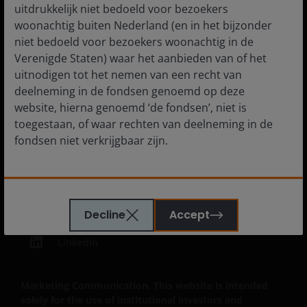
Subscriptions
uitdrukkelijk niet bedoeld voor bezoekers
woonachtig buiten Nederland (en in het bijzonder
niet bedoeld voor bezoekers woonachtig in de
Verenigde Staten) waar het aanbieden van of het
Legal Information
uitnodigen tot het nemen van een recht van
deelneming in de fondsen genoemd op deze
Cookie policy
website, hierna genoemd ‘de fondsen’, niet is
Privacy policy
toegestaan, of waar rechten van deelneming in de
fondsen niet verkrijgbaar zijn.
Fraud and security information
JHIESA Principal Adverse Impact Statement
De informatie die op of via deze website verstrekt
wordt, is geen aanbod van of uitnodiging tot het
Decline
Accept
nemen van een recht van deelneming in de fondsen
of een van de subfondsen van voornoemd fonds.
LinkedIn
Ook dient de informatie die op of via deze website
verstrekt wordt niet aangemerkt te worden als
beleggingsadvies of aanbeveling ten aanzien van de
Marketing Communication. This website is intended
geschiktheid van een deelneming in (een subfonds
solely for the use of institutional investors and