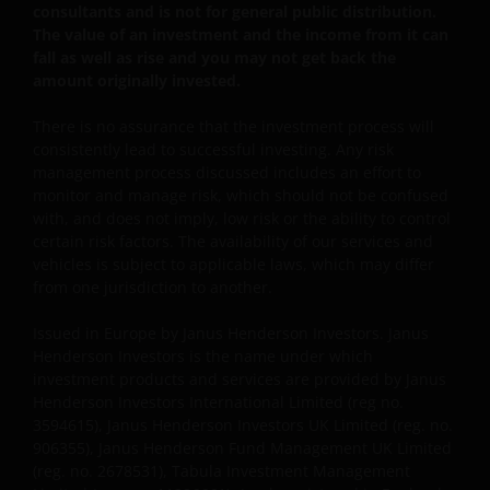
van) – de fondsen ten behoeve van een specifieke
consultants and is not for general public distribution.
The value of an investment and the income from it can
belegger. Indien u niet zeker bent van de betekenis
fall as well as rise and you may not get back the
van enige op deze website verstrekte informatie,
amount originally invested.
raadpleegt u dan uw juridisch, financieel of enig
andere professionele adviseur.
There is no assurance that the investment process will
consistently lead to successful investing. Any risk
management process discussed includes an effort to
Het besluit om in te schrijven op rechten van
monitor and manage risk, which should not be confused
deelneming kan en mag uitsluitend (indien en voor
with, and does not imply, low risk or the ability to control
zover vereist) worden gebaseerd op de informatie in
certain risk factors. The availability of our services and
het prospectus en het vereenvoudigd prospectus (=
vehicles is subject to applicable laws, which may differ
from one jurisdiction to another.
de financiële bijsluiter), aangevuld met informatie uit
de meest recente jaarverslagen, interim-verslagen
Issued in Europe by Janus Henderson Investors. Janus
(indien later gepubliceerd), jaarrekeningen en het
Henderson Investors is the name under which
inschrijfformulier van het betreffende subfonds van
investment products and services are provided by Janus
– de fondsen. Het is de verantwoordelijkheid van
Henderson Investors International Limited (reg no.
degene die de informatie op deze website leest en
3594615), Janus Henderson Investors UK Limited (reg. no.
degene die wenst in te schrijven op een van de op
906355), Janus Henderson Fund Management UK Limited
(reg. no. 2678531), Tabula Investment Management
deze website beschreven fondsen om informatie in