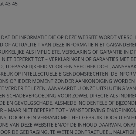
at 43-45
 DAT DE INFORMATIE DIE OP DEZE WEBSITE WORDT VERSCHAF
D OF ACTUALITEIT VAN DEZE INFORMATIE NIET GARANDEREN
UKKELIJKE ALS IMPLICIETE, VERKLARING OF GARANTIE IN DI
NIET BEPERKT TOT – VERKLARINGEN OF GARANTIES MET B
 TOEPASSELIJKHEID VOOR EEN SPECIFIEK DOEL, AANSPRAK
BREUK OP INTELLECTUELE EIGENDOMSRECHTEN. DE INFORM
ONS OP IEDER MOMENT ZONDER AANKONDIGING WORDEN G
TE VERDER TE LEZEN, AANVAARDT U ONZE UITSLUITING VAN
 EN SCHADEVERGOEDING VOOR ZOWEL DIRECTE ALS INDIRE
E EN GEVOLGSCHADE, ALSMEDE INCIDENTELE OF BIJZOND
 – MAAR NIET BEPERKT TOT – WINSTDERVING EN/OF INK
ENS, DOOR OF IN VERBAND MET HET GEBRUIK DOOR U EN 
ONS VAN DEZE WEBSITE EN/OF DE INHOUD DAARVAN, ONAF
VOOR DE GEDRAGING, TE WETEN CONTRACTUEEL, NALATIGH