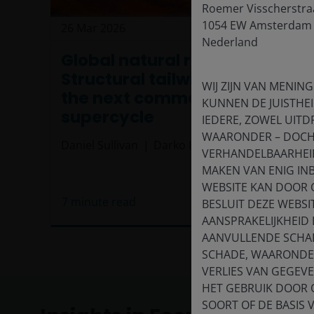
Roemer Visscherstra
1054 EW Amsterdam
26 Mar 2026
Timely & Topical
Nederland
Global natural resources:
Structural tailwinds driving
WIJ ZIJN VAN MENING
the next commodities
KUNNEN DE JUISTHEI
supercycle
IEDERE, ZOWEL UITDR
WAARONDER – DOCH 
Daniel Sullivan
Darko Kuzmanovic
VERHANDELBAARHEID,
MAKEN VAN ENIG IN
WEBSITE KAN DOOR 
7
minute read
BESLUIT DEZE WEBSI
AANSPRAKELIJKHEID
AANVULLENDE SCHAD
SCHADE, WAARONDER
VERLIES VAN GEGEV
HET GEBRUIK DOOR 
SOORT OF DE BASIS 