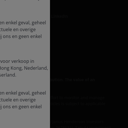
LinkedIn
en enkel geval, geheel
ctuele en overige
j ons en geen enkel
formation
rse Impact
 voor verkoop in
, Hong Kong, Nederland,
serland.
 for general public distribution. The value of an
en enkel geval, geheel
ess discussed includes an effort to monitor and manage
ctuele en overige
lity of our services and vehicles is subject to applicable
j ons en geen enkel
d services are provided by Janus Henderson Investors
agement UK Limited (reg. no. 2678531), Tabula Investment