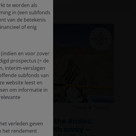
rkt te worden als
eming in (een subfonds
ent van de betekenis
inancieel of enig
 (indien en voor zover
digd prospectus (= de
en, interim-verslagen
treffende subfonds van
ze website leest en
dsen om informatie in
relevante
30 Mar 2026
Timely & Topical
JH Explorer in the Andes:
 het verleden geven
Take my breath away –
en het rendement