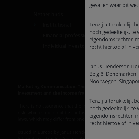
gevallen waar dit wett
Netherlands
Med
Tenzij uitdrukkelijk 
Institutional
Car
noch gedeeltelijk, te
Financial professionals
Cont
eigendomsrechten met
Individual investors
Subs
recht hiertoe of in 
Janus Henderson Hori
België, Denemarken, D
Noorwegen, Singapore
Marketing Communication. This website is intended solely 
investment and the income from it can fall as well as ri
Tenzij uitdrukkelijk 
There is no assurance that the investment process will co
noch gedeeltelijk, te
risk, which should not be confused with, and does not imply,
eigendomsrechten met
laws, which may differ from one jurisdiction to another.
recht hiertoe of in 
Issued in Europe by Janus Henderson Investors. Janus He
International Limited (reg no. 3594615), Janus Henderson