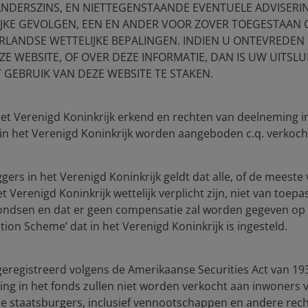
ANDERSZINS, EN NIETTEGENSTAANDE EVENTUELE ADVISERI
IJKE GEVOLGEN, EEN EN ANDER VOOR ZOVER TOEGESTAAN
RLANDSE WETTELIJKE BEPALINGEN. INDIEN U ONTEVREDEN 
E WEBSITE, OF OVER DEZE INFORMATIE, DAN IS UW UITSLU
stment Outlook Mid-Year 2026
T GEBRUIK VAN DEZE WEBSITE TE STAKEN.
hed: Jun 2026
Henderson’s investment outlook for navigating
 het Verenigd Koninkrijk erkend en rechten van deelneming 
 trends and portfolio opportunities in the second
 in het Verenigd Koninkrijk worden aangeboden c.q. verkoch
 2026.
ggers in het Verenigd Koninkrijk geldt dat alle, of de mees
lore now
 Verenigd Koninkrijk wettelijk verplicht zijn, niet van toepa
fondsen en dat er geen compensatie zal worden gegeven op 
ion Scheme’ dat in het Verenigd Koninkrijk is ingesteld.
geregistreerd volgens de Amerikaanse Securities Act van 193
ng in het fonds zullen niet worden verkocht aan inwoners 
e staatsburgers, inclusief vennootschappen en andere rech