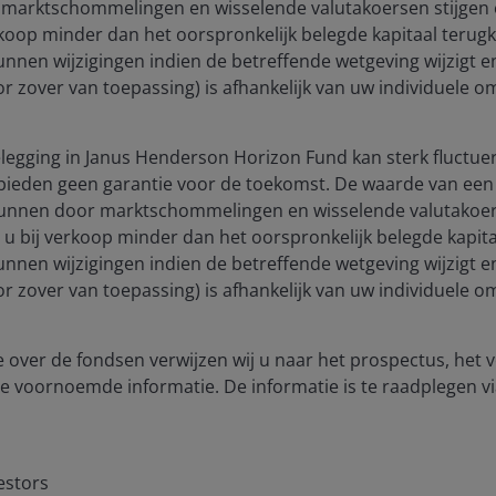
shaping energy
marktschommelingen en wisselende valutakoersen stijgen e
opportunities in 2026
rkoop minder dan het oorspronkelijk belegde kapitaal terugkri
unnen wijzigingen indien de betreffende wetgeving wijzigt 
Tal Lomnitzer, CFA
(voor zover van toepassing) is afhankelijk van uw individuele
egging in Janus Henderson Horizon Fund kan sterk fluctuer
6
minute read
bieden geen garantie voor de toekomst. De waarde van een 
unnen door marktschommelingen en wisselende valutakoers
t u bij verkoop minder dan het oorspronkelijk belegde kapitaa
unnen wijzigingen indien de betreffende wetgeving wijzigt 
(voor zover van toepassing) is afhankelijk van uw individuele
 over de fondsen verwijzen wij u naar het prospectus, het
e voornoemde informatie. De informatie is te raadplegen vi
estors