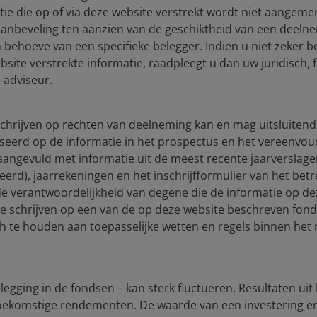
ie die op of via deze website verstrekt wordt niet aangeme
aanbeveling ten aanzien van de geschiktheid van een deeln
 behoeve van een specifieke belegger. Indien u niet zeker b
site verstrekte informatie, raadpleegt u dan uw juridisch, f
 adviseur.
 schrijven op rechten van deelneming kan en mag uitsluitend
seerd op de informatie in het prospectus en het vereenvou
), aangevuld met informatie uit de meest recente jaarverslag
ceerd), jaarrekeningen en het inschrijfformulier van het be
 de verantwoordelijkheid van degene die de informatie op de
te schrijven op een van de op deze website beschreven fon
ch te houden aan toepasselijke wetten en regels binnen het 
6 May 2026
Timely & Topical
Viva la Transition: Why
egging in de fondsen – kan sterk fluctueren. Resultaten uit
reliability and resilience are
 toekomstige rendementen. De waarde van een investering 