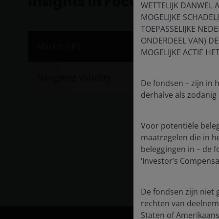
Insights in Focus
WETTELIJK DANWEL 
MOGELIJKE SCHADEL
TOEPASSELIJKE NEDE
ONDERDEEL VAN) DEZ
Inve
Market GPS
MOGELIJKE ACTIE HE
Publis
Navigating Volatility
Janus 
De fondsen – zijn in
market
derhalve als zodanig
half of
Voor potentiële bele
Exp
maatregelen die in het
beleggingen in – de 
‘Investor’s Compensat
De fondsen zijn niet 
rechten van deelnemi
Staten of Amerikaans