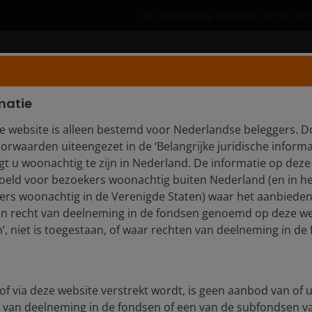
For institutional investors in the Ne
Who we are
Insights
matie
e website is alleen bestemd voor Nederlandse beleggers. D
orwaarden uiteengezet in de ‘Belangrijke juridische informa
t u woonachtig te zijn in Nederland. De informatie op deze 
day’s investment landscape. Explore timely updates, 
edoeld voor bezoekers woonachtig buiten Nederland (en in he
rs woonachtig in de Verenigde Staten) waar het aanbieden
en recht van deelneming in de fondsen genoemd op deze we
, niet is toegestaan, of waar rechten van deelneming in de 
tlooks
of via deze website verstrekt wordt, is geen aanbod van of u
 van deelneming in de fondsen of een van de subfondsen 