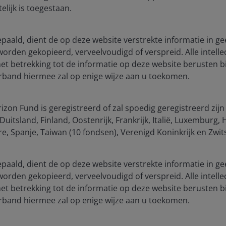
elijk is toegestaan.
ia centre
Legal Information
bepaald, dient de op deze website verstrekte informatie in ge
eers
Cookie policy
 worden gekopieerd, verveelvoudigd of verspreid. Alle intelle
act us
Privacy policy
 betrekking tot de informatie op deze website berusten bi
criptions
Fraud and security in
verband hiermee zal op enige wijze aan u toekomen.
JHIESA Principal Adve
Statement
zon Fund is geregistreerd of zal spoedig geregistreerd zijn
uitsland, Finland, Oostenrijk, Frankrijk, Italië, Luxemburg
, Spanje, Taiwan (10 fondsen), Verenigd Koninkrijk en Zwit
for the use of institutional investors and consultants and is not
se and you may not get back the amount originally invested.
bepaald, dient de op deze website verstrekte informatie in ge
nsistently lead to successful investing. Any risk management proc
 worden gekopieerd, verveelvoudigd of verspreid. Alle intelle
 low risk or the ability to control certain risk factors. The availabi
 betrekking tot de informatie op deze website berusten bi
verband hiermee zal op enige wijze aan u toekomen.
nderson Investors is the name under which investment products an
 Investors UK Limited (reg. no. 906355), Janus Henderson Fund Man