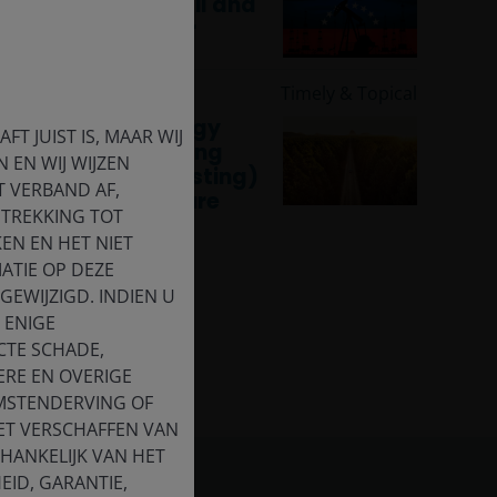
Implications for oil and
the energy sector
3 Jun 2024
Timely & Topical
Climate and energy
T JUIST IS, MAAR WIJ
transition: Investing
 EN WIJ WIJZEN
(rather than divesting)
T VERBAND AF,
for a brighter future
ETREKKING TOT
EN EN HET NIET
ATIE OP DEZE
EWIJZIGD. INDIEN U
 ENIGE
CTE SCHADE,
ERE EN OVERIGE
OMSTENDERVING OF
HET VERSCHAFFEN VAN
HANKELIJK VAN HET
EID, GARANTIE,