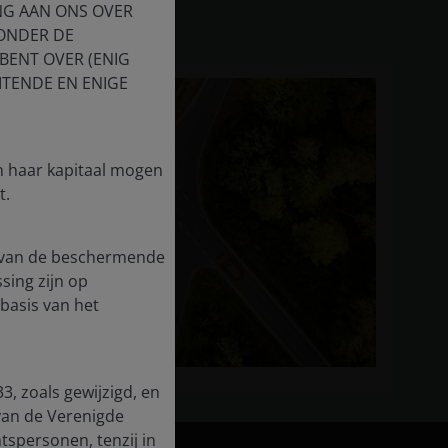
NG AAN ONS OVER
 ONDER DE
BENT OVER (ENIG
ITENDE EN ENIGE
in haar kapitaal mogen
t.
te van de beschermende
ssing zijn op
basis van het
3, zoals gewijzigd, en
van de Verenigde
tspersonen, tenzij in