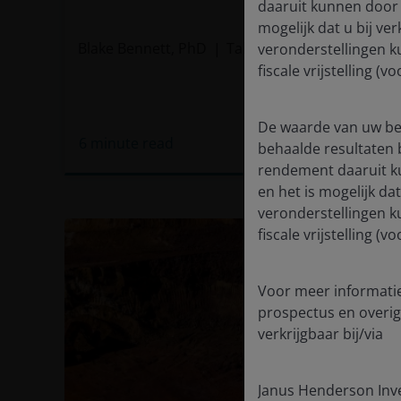
daaruit kunnen door 
mogelijk dat u bij ve
Blake Bennett, PhD
Tal Lomnitzer, CFA
veronderstellingen k
fiscale vrijstelling 
De waarde van uw bel
6
minute read
behaalde resultaten 
rendement daaruit k
en het is mogelijk da
veronderstellingen k
fiscale vrijstelling 
Voor meer informatie
prospectus en overig
verkrijgbaar bij/via
Janus Henderson Inv