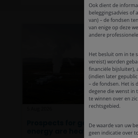
Ook dient de informat
beleggingsadvies of 
van) – de fondsen ten
van enige op deze web
andere professionele
Het besluit om in te
vereist) worden geba
financiële bijsluiter
(indien later gepubli
– de fondsen. Het is
degene die wenst in 
te winnen over en zi
rechtsgebied.
5 Aug 2026
Timely & Topical
Prospects for geothermal
De waarde van uw bel
energy are heating up
geen indicatie over