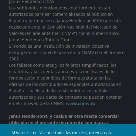
Janus Henderson ICAV
Los subfondos mencionados anteriormente están
autorizados para ser comercializados al público en
España y pertenecen a Janus Henderson ICAV que está
registrado ante la Comisión Nacional del Mercado de
Valores (en adelante the "CNMV") con el número 1859.
Janus Henderson Tabula Fund
El Fondo es una institución de inversión colectiva
extranjera inscrita en España en la CNMV con el número
2302.
Los folletos completos y los folletos simplificados, los
estatutos, y las cuentas anuales y semestrales de los
fondos están disponibles de forma gratuita en las
oficinas de los distribuidores españoles autorizados en
España. Una lista de los distribuidores españoles
autorizados y sus datos de contacto se pueden obtener
en el sitio web de la CNMV:
www.cnmv.es
.
Janus Henderson® y cualquier otra marca comercial
utilizada en el presente documento son marcas
comerciales de Janus Henderson Group Ltd. o de una de
Al hacer clic en “Aceptar todas las cookies”, usted acepta
sus filiales. © Janus Henderson Group Ltd.