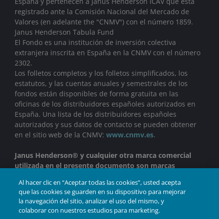
España y pertenecen a Janus Henderson ICAV que está
registrado ante la Comisión Nacional del Mercado de
Valores (en adelante the "CNMV") con el número 1859.
Janus Henderson Tabula Fund
El Fondo es una institución de inversión colectiva
extranjera inscrita en España en la CNMV con el número
2302.
Los folletos completos y los folletos simplificados, los
estatutos, y las cuentas anuales y semestrales de los
fondos están disponibles de forma gratuita en las
oficinas de los distribuidores españoles autorizados en
España. Una lista de los distribuidores españoles
autorizados y sus datos de contacto se pueden obtener
en el sitio web de la CNMV:
www.cnmv.es
.
Janus Henderson® y cualquier otra marca comercial
utilizada en el presente documento son marcas
comerciales de Janus Henderson Group Ltd. o de una de
Al hacer clic en “Aceptar todas las cookies”, usted acepta
sus filiales. © Janus Henderson Group Ltd.
que las cookies se guarden en su dispositivo para mejorar
la navegación del sitio, analizar el uso del mismo, y
colaborar con nuestros estudios para marketing.
INVERTIR
JUNTOS