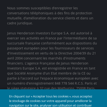
Nous sommes susceptibles d’enregistrer les
conversations téléphoniques à des fins de protection
mutuelle, d’amélioration du service clients et dans un
cadre juridique.
Janus Henderson Investors Europe S.A. est autorisé à
exercer ses activités en France par l'intermédiaire de sa
succursale française conformément aux dispositions du
passeport européen pour les fournisseurs de services
d'investissement en vertu de la Directive 2004/39 du 21
avril 2004 concernant les marchés d'instruments
financiers. L'agence Française de Janus Henderson
Investors Europe S.A. est enregistrée en France en tant
que Société Anonyme d'un Etat membre de la CE ou
partie à l'accord sur l'espace économique européen avec
un numéro d'enregistrement 848 778 544 R.C.S. Paris et
le siège statutaire à 32 rue des Mathurins, 75008 Paris,
France.
En cliquant sur « Accepter tous les cookies », vous acceptez
le stockage de cookies sur votre appareil pour améliorer la
Janus Henderson® et toutes les autres marques
navigation sur le site, analyser son utilisation et contribuer