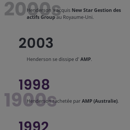
2000s
Henderson a acquis
New Star Gestion des
actifs Group
au Royaume-Uni.
2003
Henderson se dissipe d'
AMP
.
1998
1900s
Henderson rachetée par
AMP (Australie)
.
1992