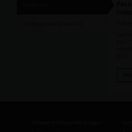
Pers
Market GPS
mili
Date de
Composer avec la volatilité
Les Pe
pour s’
opport
2026.
Déc
Schweiz Professionelle Anleger
Com