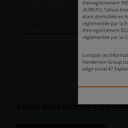
d’enregistrement 90
2678531), Tabula Inv
étant domiciliée en 
réglementée par la F
8
minutes de lecture
d’enregistrement B22
réglementée par la C
Lorsque ces Informati
Henderson Group Ltd.
siège social 47 Esplan
Zoom sur certaines théma