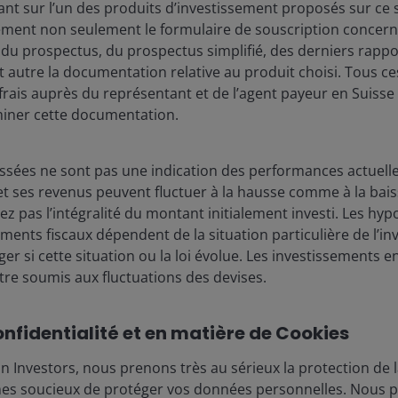
t sur l’un des produits d’investissement proposés sur ce si
rement non seulement le formulaire de souscription concerné
 du prospectus, du prospectus simplifié, des derniers rapp
ut autre la documentation relative au produit choisi. Tous
rais auprès du représentant et de l’agent payeur en Suisse 
iner cette documentation.
sées ne sont pas une indication des performances actuelles
t ses revenus peuvent fluctuer à la hausse comme à la baisse
z pas l’intégralité du montant initialement investi. Les hypo
tements fiscaux dépendent de la situation particulière de l’in
er si cette situation ou la loi évolue. Les investissements 
re soumis aux fluctuations des devises.
onfidentialité et en matière de Cookies
 Investors, nous prenons très au sérieux la protection de l
es soucieux de protéger vos données personnelles. Nous pe