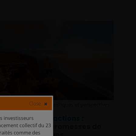
Close
15 juin 2026
Caractéristiques et perspectives
Perspectives actions :
s investisseurs
Concilier les promesses de
lacement collectif du 23
e traités comme des
l'IA et les risques