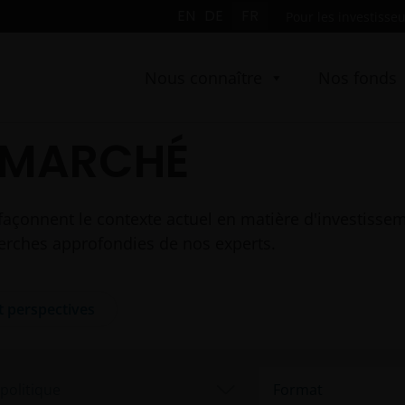
EN
DE
FR
Pour les investisseu
Nous connaître
Nos fonds
 MARCHÉ
façonnent le contexte actuel en matière d'investissem
cherches approfondies de nos experts.
t perspectives