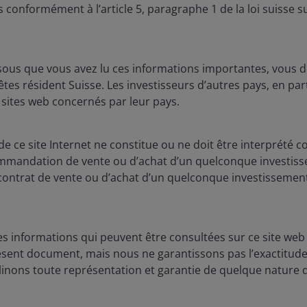
s conformément à l’article 5, paragraphe 1 de la loi suisse su
fondamentaux restent
essentiels.
Richard Bernstein
sous que vous avez lu ces informations importantes, vous d
es résident Suisse. Les investisseurs d’autres pays, en part
 sites web concernés par leur pays.
3
minutes de lecture
 ce site Internet ne constitue ou ne doit être interprété c
ommandation de vente ou d’achat d’un quelconque investissem
contrat de vente ou d’achat d’un quelconque investissement
s informations qui peuvent être consultées sur ce site web 
ésent document, mais nous ne garantissons pas l’exactitude 
inons toute représentation et garantie de quelque nature q