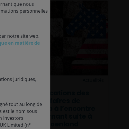
ernant que nous
ormations personnelles
par notre site web,
ique en matière de
tions Juridiques,
20 janvier 2026
Actualités
En bref : Implications des
menaces tarifaires de
gné tout au long de
Donald Trump à l’encontre
s est le nom sous
de l’UE concernant suite à
n Investors
l'affaire du Groenland
UK Limited (n°