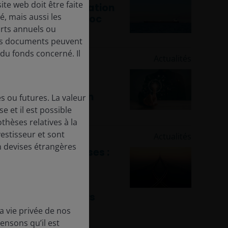
te web doit être faite
obligations à duration
, mais aussi les
courte face au choc
orts annuels ou
inflationniste du
détroit d’Ormuz
 ces documents peuvent
du fonds concerné. Il
23 avril 2026
Actualités
Absolute return :
technologie et
confiance dans un
 ou futures. La valeur
monde
 et il est possible
hypercompétitif
thèses relatives à la
vestisseur et sont
24 mars 2026
Actualités
en devises étrangères
Questions-réponses :
Quatre forces qui
façonnent
actuellement les
marchés boursiers
a vie privée de nos
nsons qu’il est