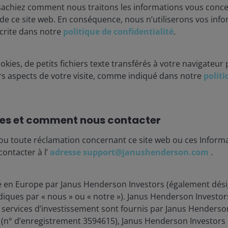
sachiez comment nous traitons les informations vous conc
 de ce site web. En conséquence, nous n’utiliserons vos inf
crite dans notre
politique de confidentialité
.
okies, de petits fichiers texte transférés à votre navigateur 
urs aspects de votre visite, comme indiqué dans notre
polit
es et comment nous contacter
ou toute réclamation concernant ce site web ou ces Informa
2 mars 2026
Actualités
contacter à l’
adresse support@janushenderson.com
.
En bref : Quelles
conséquences les frappes
ié en Europe par Janus Henderson Investors (également dési
américaines en Iran auront-
diques par « nous » ou « notre »). Janus Henderson Investor
elles sur les marchés ?
t services d’investissement sont fournis par Janus Henderso
d (n° d’enregistrement 3594615), Janus Henderson Investors 
Adam Hetts, CFA