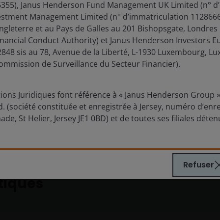
6355), Janus Henderson Fund Management UK Limited (n° d
estment Management Limited (n° d’immatriculation 11286661
Angleterre et au Pays de Galles au 201 Bishopsgate, Londres
inancial Conduct Authority) et Janus Henderson Investors E
3
minutes de lecture
848 sis au 78, Avenue de la Liberté, L-1930 Luxembourg, L
ommission de Surveillance du Secteur Financier).
ons Juridiques font référence à « Janus Henderson Group », 
Voir plus d'analyses
 (société constituée et enregistrée à Jersey, numéro d’enr
ade, St Helier, Jersey JE1 0BD) et de toutes ses filiales déte
Refuser
tiques