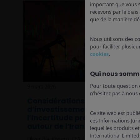
important que vous 
recevons par le biais
que de la manière dé
Nous utilisons des co
pour faciliter plusie
cookies
.
Qui nous somm
Pour toute question 
9 mars 2026
Actualités
n’hésitez pas à nous 
Considérations
d’investissement face à
Ce site web est publ
l’incertitude prolongée
ces Informations Juri
autour de l’Iran
lequel les produits e
International Limite
Oliver Blackbourn, CFA
Adam Hetts, CFA