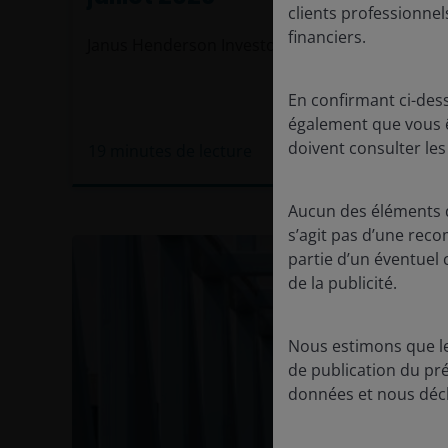
clients professionnel
financiers.
Janus Henderson Investors
En confirmant ci-des
également que vous êt
doivent consulter les
19
minutes de lecture
Aucun des éléments de
s’agit pas d’une rec
partie d’un éventuel 
de la publicité.
Nous estimons que le
de publication du pr
données et nous décl