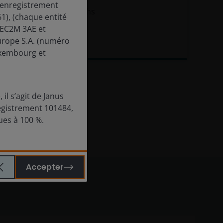
’enregistrement
Robert Schramm-Fuchs
), (chaque entité
 EC2M 3AE et
urope S.A. (numéro
4
minutes de lecture
uxembourg et
il s’agit de Janus
egistrement 101484,
nues à 100 %.
Accepter