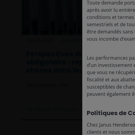
Toute demande portan
après avoir lu entiè
conditions et termes
semestriels et de to
être demandés sans f
vous incombe d’exam
15 juin 2026
Caractéristiques et perspectives
Perspectives du marché
Les performances pas
obligataire : replaçons les
d’un investissement e
choses dans leur contexte
que vous ne récupérie
fiscalité et aux abat
Alex Veroude, CFA
susceptibles de chang
peuvent également êt
10
minutes de lecture
Politiques de C
Chez Janus Henderson
clients et nous somm