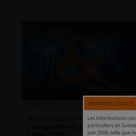
MENTIONS LÉGALES
4 août 2026
Actualités
Mouvements et thèmes
Les informations con
marquants du marché :
particuliers en Suisse
juin 2006, telle que m
juillet 2026