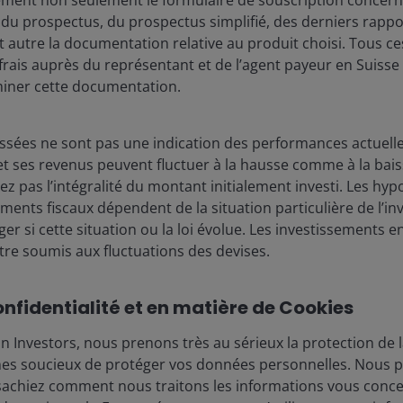
 du prospectus, du prospectus simplifié, des derniers rapp
ut autre la documentation relative au produit choisi. Tous
rais auprès du représentant et de l’agent payeur en Suisse 
iner cette documentation.
sées ne sont pas une indication des performances actuelles
t ses revenus peuvent fluctuer à la hausse comme à la baisse
z pas l’intégralité du montant initialement investi. Les hypo
tements fiscaux dépendent de la situation particulière de l’in
er si cette situation ou la loi évolue. Les investissements 
re soumis aux fluctuations des devises.
onfidentialité et en matière de Cookies
 Investors, nous prenons très au sérieux la protection de l
es soucieux de protéger vos données personnelles. Nous pe
sachiez comment nous traitons les informations vous conc