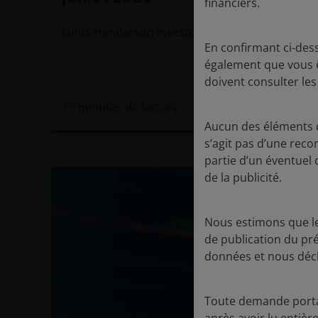
financiers.
Janus Henderson Investors
En confirmant ci-des
également que vous êt
doivent consulter les
19
minutes de lecture
Aucun des éléments de
s’agit pas d’une rec
partie d’un éventuel 
de la publicité.
Nous estimons que le
de publication du pr
données et nous décl
Toute demande portan
après avoir lu entiè