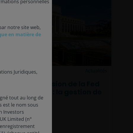
ormations personnelles
par notre site web,
ique en matière de
10 décembre 2025
Actualités
tions Juridiques,
En bref – Décision de la Fed
en décembre : la gestion de
gné tout au long de
l'incertitude
s est le nom sous
n Investors
Daniel Siluk
UK Limited (n°
’enregistrement