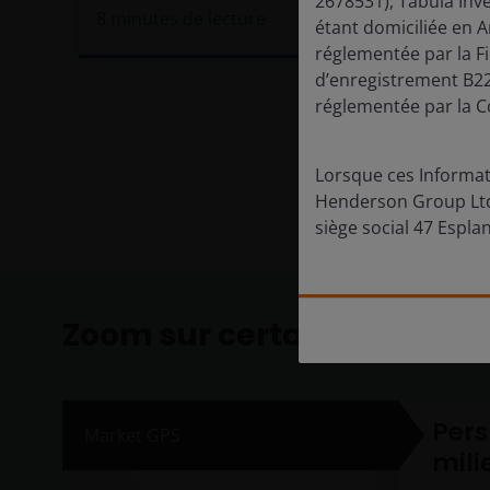
2678531), Tabula Inv
8
minutes de lecture
étant domiciliée en 
réglementée par la F
d’enregistrement B22
réglementée par la C
Lorsque ces Informati
Henderson Group Ltd.
siège social 47 Esplan
Zoom sur certaines théma
Pers
Market GPS
mili