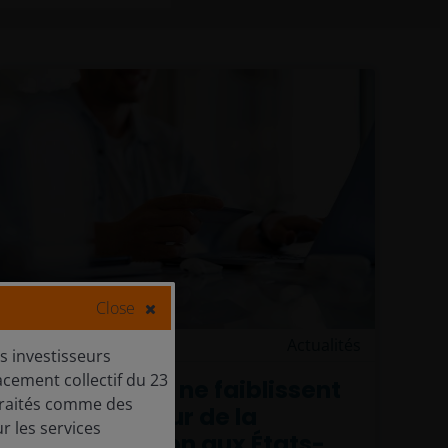
Close
17 juin 2026
Actualités
s investisseurs
lacement collectif du 23
Les dépenses ne faiblissent
e traités comme des
pas : la vigueur de la
r les services
consommation aux États-