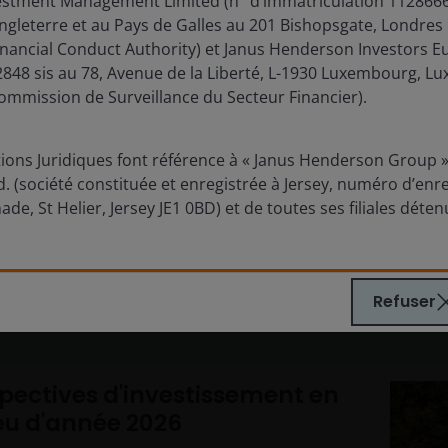
estment Management Limited (n° d’immatriculation 11286661
15
minutes de lecture
Angleterre et au Pays de Galles au 201 Bishopsgate, Londres
inancial Conduct Authority) et Janus Henderson Investors E
848 sis au 78, Avenue de la Liberté, L-1930 Luxembourg, L
ommission de Surveillance du Secteur Financier).
Voir plus d'analyses
ons Juridiques font référence à « Janus Henderson Group », 
 (société constituée et enregistrée à Jersey, numéro d’enr
ade, St Helier, Jersey JE1 0BD) et de toutes ses filiales déte
tiques
Refuser
pectives d'investissement en
eu d'année 2026