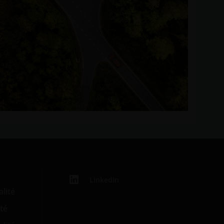
LinkedIn
alité
té