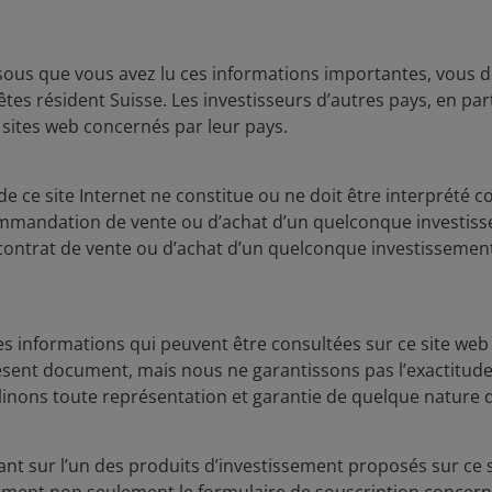
Daniel Siluk
sous que vous avez lu ces informations importantes, vous d
es résident Suisse. Les investisseurs d’autres pays, en part
 sites web concernés par leur pays.
5
minutes de lecture
 ce site Internet ne constitue ou ne doit être interprété c
ommandation de vente ou d’achat d’un quelconque investissem
contrat de vente ou d’achat d’un quelconque investissement
s informations qui peuvent être consultées sur ce site web 
ésent document, mais nous ne garantissons pas l’exactitude 
inons toute représentation et garantie de quelque nature q
t sur l’un des produits d’investissement proposés sur ce si
rement non seulement le formulaire de souscription concerné