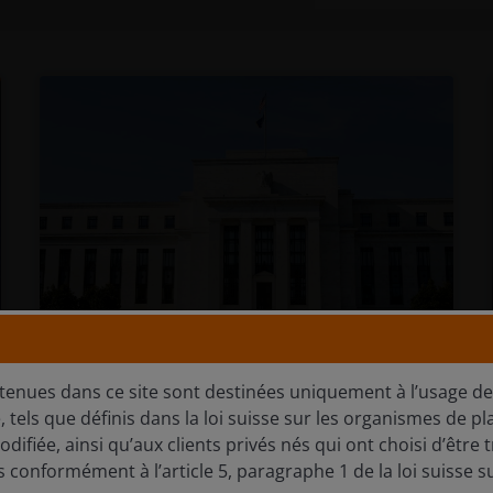
29 juillet 2026
Actualités
tenues dans ce site sont destinées uniquement à l’usage de
, tels que définis dans la loi suisse sur les organismes de p
En bref : La Fed vise 2 %, les
odifiée, ainsi qu’aux clients privés nés qui ont choisi d’êtr
marchés veulent un plan
s conformément à l’article 5, paragraphe 1 de la loi suisse su