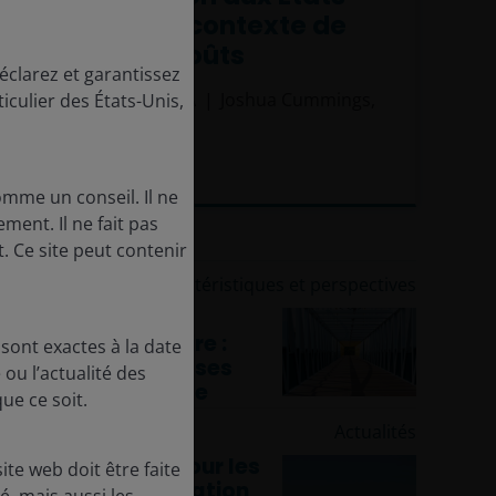
Unis dans un contexte de
hausse des coûts
éclarez et garantissez
Jeremiah Buckley, CFA
Joshua Cummings,
iculier des États-Unis,
CFA
6
minutes de lecture
omme un conseil. Il ne
ent. Il ne fait pas
. Ce site peut contenir
15 juin 2026
Caractéristiques et perspectives
Perspectives du
marché obligataire :
sont exactes à la date
replaçons les choses
ou l’actualité des
dans leur contexte
ue ce soit.
21 mai 2026
Actualités
Feuille de route pour les
te web doit être faite
obligations à duration
, mais aussi les