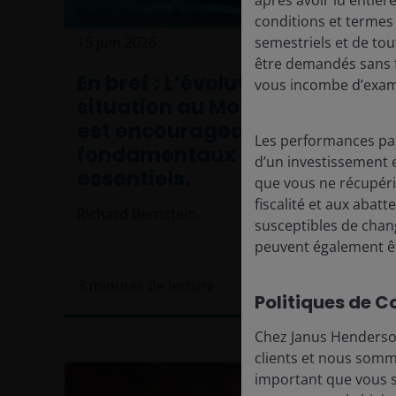
conditions et termes
semestriels et de to
15 juin 2026
Actualités
être demandés sans f
En bref : L’évolution de la
vous incombe d’exam
situation au Moyen-Orient
est encourageante, mais les
Les performances pas
fondamentaux restent
d’un investissement e
essentiels.
que vous ne récupérie
fiscalité et aux abat
Richard Bernstein
susceptibles de chang
peuvent également êt
3
minutes de lecture
Politiques de C
Chez Janus Henderson
clients et nous somm
important que vous 