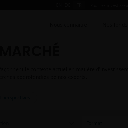
EN
DE
FR
Pour les investisseu
Nous connaître
Nos fonds
 MARCHÉ
façonnent le contexte actuel en matière d'investissem
cherches approfondies de nos experts.
t perspectives