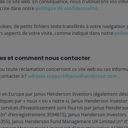
 de ce site web. En conséquence, nous n’utiliserons vos inf
crite dans notre
politique de confidentialité
.
okies, de petits fichiers texte transférés à votre navigateur 
urs aspects de votre visite, comme indiqué dans notre
polit
es et comment nous contacter
3 février 2026
Actualités
ou toute réclamation concernant ce site web ou ces Informa
contacter à l’
adresse support@janushenderson.com
.
Mouvements et thèmes
marquants du marché :
ié en Europe par Janus Henderson Investors (également dési
janvier 2026
diques par « nous » ou « notre »). Janus Henderson Investor
t services d’investissement sont fournis par Janus Henderso
Janus Henderson Investors
d (n° d’enregistrement 3594615), Janus Henderson Investors 
6355), Janus Henderson Fund Management UK Limited (n° d