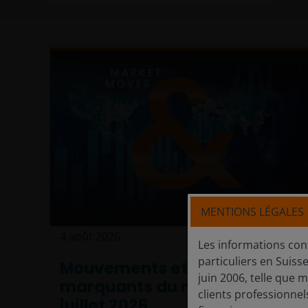
MENTIONS LÉGALES
4 août 2026
Actualités
Les informations con
particuliers en Suisse
Mouvements et thèmes
juin 2006, telle que m
marquants du marché :
clients professionnel
juillet 2026