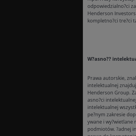
odpowiedzialno?ci za
Henderson Investors 
kompletno?ci tre?ci t
OptanonAlertBoxClosed
W?asno?? intelektu
Prawa autorskie, zna
intelektualnej znajdu
Henderson Group. Za
asno?ci intelektualn
intelektualnej wszys
pe?nym zakresie dop
ywane i wy?wietlane 
podmiotów. ?adnej inf