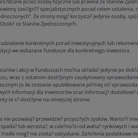
rz?dzane przez osoby fizyczne lub prawne ze Stanów Zjedn
 cookie:
ogólnie rzecz biorąc, te pliki cookie są niezbędne i
powinny zasi?gn?? specjalistycznych porad celem ustalenia, cz
wej. Należą do nich pliki cookie, które umożliwiają zalogowa
dnoczonych”. Ze strony mog? korzysta? jedynie osoby, spó
zej strony internetowej i pomagają zapewnić prawidłowe wc
? Osob? ze Stanów Zjednoczonych.
ch plików cookie nie będzie możliwe uzyskanie dostępu do n
rnetowej lub usługi na naszej stronie internetowej), o które 
t udzielanie konkretnych porad inwestycyjnych lub rekomen
tycji we wskazane Fundusze dla konkretnego inwestora.
Termin
Używane pliki
Dostawca plików cookie
wygaśnięcia
cookie
Opi
zia?ów i akcji w Funduszach mo?na sk?ada? jedynie po dok
account.janushenderson.com
Sesja
Własne pliki
Naz
zu, wraz z ostatnim dost?pnym zaudytowany sprawozdani
cookie
pow
znym (o ile zostanie opublikowane pó?niej ni? sprawozdan
log
ch Informacji dla Inwestorów oraz informacj? dodatkow? d
słu
zal
y te s? dost?pne na niniejszej stronie.
zar
zab
 nie pozwalaj? przewidzie? przysz?ych zysków. Warto?? inwes
account.janushenderson.com
Sesja
Własne pliki
Pli
x
ada? lub wzrasta?, w zale?no?ci od waha? rynkowych i wal
cookie
do 
dla 
?rodki mog? nie zosta? odzyskane. Za?o?enia podatkowe mo
B2C