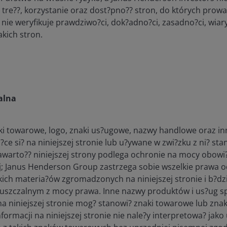
rok
 tre??, korzystanie oraz dost?pno?? stron, do których prowa
pow
nie weryfikuje prawdziwo?ci, dok?adno?ci, zasadno?ci, wiar
zap
żad
akich stron.
mog
uży
janushenderson.com
364 dni
Własne pliki
Ten 
cookie
prz
kor
alna
roz
zap
prz
cook
ki towarowe, logo, znaki us?ugowe, nazwy handlowe oraz i
uży
j?ce si? na niniejszej stronie lub u?ywane w zwi?zku z ni? st
inf
nie
warto?? niniejszej strony podlega ochronie na mocy obowi
wte
ej; Janus Henderson Group zastrzega sobie wszelkie prawa 
kom
tkich materia?ów zgromadzonych na niniejszej stronie i b?d
int
teg
uszczalnym z mocy prawa. Inne nazwy produktów i us?ug sp
więc
na niniejszej stronie mog? stanowi? znaki towarowe lub zna
waż
ormacji na niniejszej stronie nie nale?y interpretowa? jako u
jede
żad