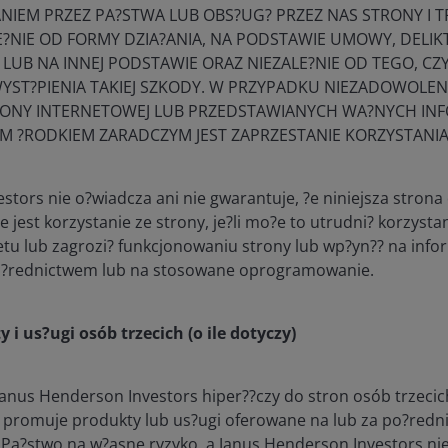
NIEM PRZEZ PA?STWA LUB OBS?UG? PRZEZ NAS STRONY I TR
account.janushenderson.com
Sesja
Własne pliki
Pli
?NIE OD FORMY DZIA?ANIA, NA PODSTAWIE UMOWY, DELIKT
cookie
coo
usłu
 LUB NA INNEJ PODSTAWIE ORAZ NIEZALE?NIE OD TEGO, 
pom
YST?PIENIA TAKIEJ SZKODY. W PRZYPADKU NIEZADOWOLENI
właś
 STRONY INTERNETOWEJ LUB PRZEDSTAWIANYCH WA?NYCH IN
int
M ?RODKIEM ZARADCZYM JEST ZAPRZESTANIE KORZYSTANIA
janushenderson.com
364 dni
Własne pliki
Ten 
cookie
prz
zar
tors nie o?wiadcza ani nie gwarantuje, ?e niniejsza strona
coo
jest korzystanie ze strony, je?li mo?e to utrudni? korzystan
Prz
kat
tu lub zagrozi? funkcjonowaniu strony lub wp?yn?? na infor
uży
po?rednictwem lub na stosowane oprogramowanie.
tym
zgo
lub 
 i us?ugi osób trzecich (o ile dotyczy)
wła
ust
uży
pos
anus Henderson Investors hiper??czy do stron osób trzecich
zgo
promuje produkty lub us?ugi oferowane na lub za po?redni
Sta
teg
? Pa?stwo na w?asne ryzyko, a Janus Henderson Investors ni