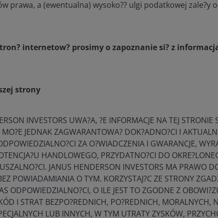
w prawa, a (ewentualna) wysoko?? ulgi podatkowej zale?y 
mec
firm
account.janushenderson.com
Sesja
Własne pliki
Plik
cookie
pow
stron? internetow? prosimy o zapoznanie si? z informa
Mic
kie
odp
zale
uży
szej strony
account.janushenderson.com
Sesja
Własne pliki
Plik
cookie
sesy
RSON INVESTORS UWA?A, ?E INFORMACJE NA TEJ STRONIE
prz
NIE MO?E JEDNAK ZAGWARANTOWA? DOK?ADNO?CI I AKTUALNO
Req
fał
ODPOWIEDZIALNO?CI ZA O?WIADCZENIA I GWARANCJE, WYR
mię
OTENCJA?U HANDLOWEGO, PRZYDATNO?CI DO OKRE?LONEG
prz
USZALNO?CI. JANUS HENDERSON INVESTORS MA PRAWO D
(Az
BEZ POWIADAMIANIA O TYM. KORZYSTAJ?C ZE STRONY ZGADZ
account.janushenderson.com
Sesja
Własne pliki
Pli
AS ODPOWIEDZIALNO?CI, O ILE JEST TO ZGODNE Z OBOWI?Z
cookie
do ś
KÓD I STRAT BEZPO?REDNICH, PO?REDNICH, MORALNYCH, 
żąd
AD 
ECJALNYCH LUB INNYCH, W TYM UTRATY ZYSKÓW, PRZY