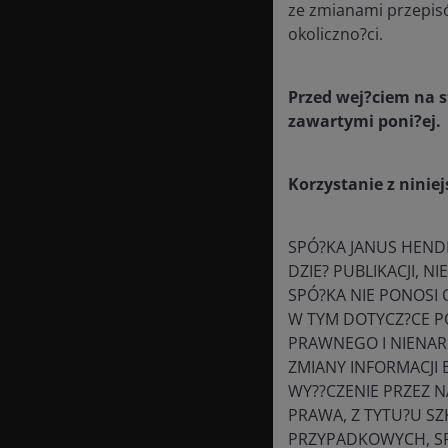
ze zmianami przepisó
okoliczno?ci.
ASLBSA
Przed wej?ciem na 
zawartymi poni?ej.
Korzystanie z niniej
x-ms-cpim-csrf
SPÓ?KA JANUS HENDE
DZIE? PUBLIKACJI, 
SPÓ?KA NIE PONOSI 
W TYM DOTYCZ?CE P
PRAWNEGO I NIENAR
ZMIANY INFORMACJI 
x-ms-cpim-trans
WY??CZENIE PRZEZ N
PRAWA, Z TYTU?U SZ
PRZYPADKOWYCH, SP