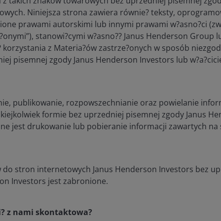
 z takich znaków towarowych bez uprzedniej pisemnej zgody 
wych. Niniejsza strona zawiera równie? teksty, oprogramowa
www.janushenderson.com
Sesja
Własne pliki
Ten
ione prawami autorskimi lub innymi prawami w?asno?ci (zw
cookie
poł
aby
?onymi”), stanowi?cymi w?asno?? Janus Henderson Group lu
bot
? korzystania z Materia?ów zastrze?onych w sposób niezgod
usł
iej pisemnej zgody Janus Henderson Investors lub w?a?cici
odf
www.janushenderson.com
Sesja
Własne pliki
Ten 
cookie
inf
odp
ie, publikowanie, rozpowszechnianie oraz powielanie infor
(di
jakiejkolwiek formie bez uprzedniej pisemnej zgody Janus He
dos
dos
e jest drukowanie lub pobieranie informacji zawartych na 
reg
www.janushenderson.com
359 dni
Własne pliki
Ten
cookie
poli
 do stron internetowych Janus Henderson Investors bez up
zaa
uży
n Investors jest zabronione.
www.janushenderson.com
Sesja
Własne pliki
Ten 
cookie
prz
si? z nami skontaktowa?
kor