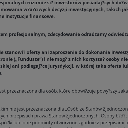
esjonalnych rozumie si? inwestorów posiadaj?cych do?wi
u twardym komputera (lub urządzenia z dostępem do Intern
mowania w?a?ciwych decyzji inwestycyjnych, takich jak
h w przeglądarce użytkownika, ale umożliwiają nam analiz
ne instytucje finansowe.
rnetowych.
ientem profesjonalnym, zdecydowanie odradzamy odwiedza
tujemy pliki cookies
komputerze użytkownika, w tym adres protokołu internetowe
ie stanowi? oferty ani zaproszenia do dokonania inwes
typie przeglądarki, informacje o odwiedzanych stronach or
onie („Fundusze”) i nie mog? z nich korzysta? osoby ni
stronach internetowych. Wykorzystujemy te informacje do 
skiej ani podlegaj?ce jurysdykcji, w której taka oferta l
czeństwa sesji online, reklamowanie online naszych produkt
m.
poprawa wyglądu i funkcjonalności naszych stron internetow
. Same w sobie pliki cookie nie zawierają ani nie ujawniaj
ikację osoby. Jeśli jednak użytkownik zdecyduje się przekaz
 jest przeznaczona dla osób, które obowi?zuje powy?szy zaka
sowe, informacje te mogą zostać powiązane z danymi zebra
tkim nie jest przeznaczona dla „Osób ze Stanów Zjednoczo
?cych przepisach prawa Stanów Zjednoczonych. Osoby b?d?
z nas pliki cookies
spó?ki lub inne podmioty utworzone zgodnie z przepisami