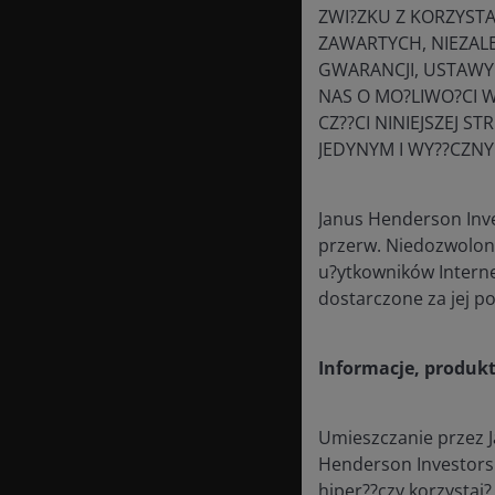
ZWI?ZKU Z KORZYSTA
ASLBSACORS
ZAWARTYCH, NIEZALE
GWARANCJI, USTAWY
NAS O MO?LIWO?CI W
CZ??CI NINIEJSZEJ
JEDYNYM I WY??CZNY
OptanonConsent
Janus Henderson Inves
przerw. Niedozwolone 
u?ytkowników Interne
dostarczone za jej 
Informacje, produkty
Umieszczanie przez J
Henderson Investors 
hiper??czy korzystaj