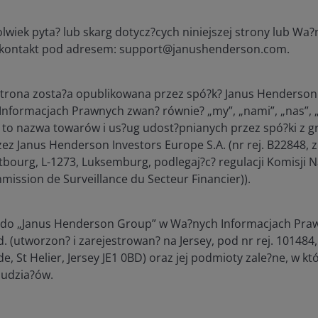
roz
zap
prz
lwiek pyta? lub skarg dotycz?cych niniejszej strony lub Wa?
cook
 kontakt pod adresem: support@janushenderson.com.
uży
inf
nie
strona zosta?a opublikowana przez spó?k? Janus Henderson 
wte
kom
Informacjach Prawnych zwan? równie? „my”, „nami”, „nas”, 
int
 to nazwa towarów i us?ug udost?pnianych przez spó?ki z 
teg
ez Janus Henderson Investors Europe S.A. (nr rej. B22848, z
wię
okr
tbourg, L-1273, Luksemburg, podlegaj?c? regulacji Komisji 
wyno
mission de Surveillance du Secteur Financier)).
żad
www.janushenderson.com
Sesja
Własne pliki
Ses
a do „Janus Henderson Group” w Wa?nych Informacjach Praw
cookie
pow
tej
 (utworzon? i zarejestrowan? na Jersey, pod nr rej. 101484,
, St Helier, Jersey JE1 0BD) oraz jej podmioty zale?ne, w 
www.janushenderson.com
Sesja
Własne pliki
Ten 
udzia?ów.
cookie
prz
zar
coo
Prz