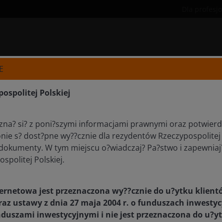
Dla profesj
E
ospolitej Polskiej
A PLIKÓW COOKIES
na? si? z poni?szymi informacjami prawnymi oraz potwierdz
onie s? dost?pne wy??cznie dla rezydentów Rzeczypospolitej 
dokumenty. W tym miejscu o?wiadczaj? Pa?stwo i zapewniaj?
lików cookie Janus Henderson Investors (nazywany także w ni
spolitej Polskiej.
my
”, „
nas
” lub „
nasz
”). Przez Janus Henderson Investors ro
r rej. 101484) oraz jej spółki zależne. Kiedy użytkownik o
ternetowa jest przeznaczona wy??cznie do u?ytku klien
wnętrzny usługodawca możemy zbierać informacje techniczn
az ustawy z dnia 27 maja 2004 r. o funduszach inwestyc
staniem plików cookie oraz podobnych technologii, takich ja
duszami inwestycyjnymi i nie jest przeznaczona do u?yt
óry jest wysyłany przez serwer strony internetowej do przeg