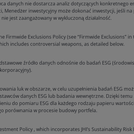
wca danych nie dostarcza analiz dotyczących konkretnego e
ci, Menedżer inwestycyjny może dokonać inwestycji, jeśli n
 nie jest zaangażowany w wykluczoną działalność.
he Firmwide Exclusions Policy (see “Firmwide Exclusions” in 
which includes controversial weapons, as detailed below.
podstawowe źródło danych odnośnie do badań ESG (środowis
korporacyjny).
kowania luk w obszarze, w celu uzupełnienia badań ESG mo
stawców danych ESG lub badania wewnętrzne. Dzięki temu s
sieniu do pomiaru ESG dla każdego rodzaju papieru wartoś
o porównania w procesie budowy portfela.
stment Policy , which incorporates JHI’s Sustainability Risk 