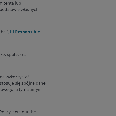
mitenta lub
a podstawie własnych
the "
JHI Responsible
ko, społeczna
żna wykorzystać
tosuje się spójne dane
ciowego, a tym samym
Policy, sets out the