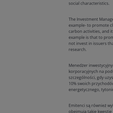
social characteristics.
The Investment Manager
example- to promote cl
carbon activities, and i
example is that to pro
not invest in issuers t
research.
Menedżer inwestycyjny 
korporacyjnych na pods
szczególności, gdy uzy
10% swoich przychodów
energetycznego, tytoniu
Emitenci są również wyk
obejmują takie kwestie 