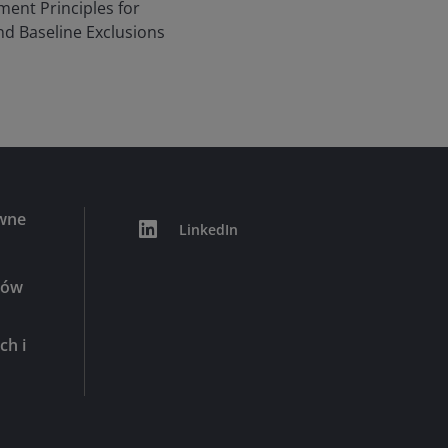
ment Principles for
d Baseline Exclusions
awne
LinkedIn
ków
ch i