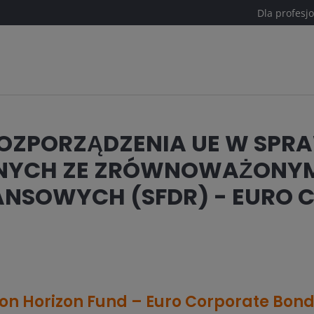
Dla profesj
OZPORZĄDZENIA UE W SPR
ANYCH ZE ZRÓWNOWAŻONY
ANSOWYCH (SFDR) - EURO
n Horizon Fund – Euro Corporate Bon