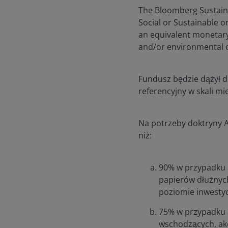
The Bloomberg Sustaina
Social or Sustainable o
an equivalent monetary 
and/or environmental 
Fundusz będzie dążył d
referencyjny w skali mi
Na potrzeby doktryny AM
niż:
90% w przypadku a
papierów dłużnyc
poziomie inwesty
75% w przypadku a
wschodzących, akc