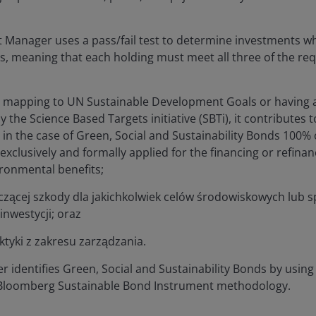
t Manager uses a pass/fail test to determine investments 
s, meaning that each holding must meet all three of the re
 mapping to UN Sustainable Development Goals or having 
 the Science Based Targets initiative (SBTi), it contributes
r in the case of Green, Social and Sustainability Bonds 100%
xclusively and formally applied for the financing or refinan
ironmental benefits;
zącej szkody dla jakichkolwiek celów środowiskowych lub 
nwestycji; oraz
ktyki z zakresu zarządzania.
identifies Green, Social and Sustainability Bonds by using
e Bloomberg Sustainable Bond Instrument methodology.