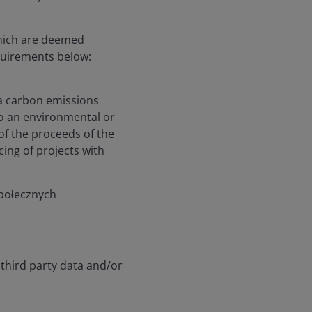
which are deemed
quirements below:
a carbon emissions
 to an environmental or
 of the proceeds of the
cing of projects with
społecznych
 third party data and/or