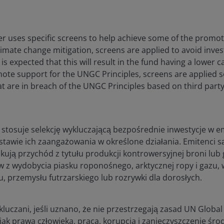
 uses specific screens to help achieve some of the promote
imate change mitigation, screens are applied to avoid inves
t is expected that this will result in the fund having a lower
mote support for the UNGC Principles, screens are applied 
hat are in breach of the UNGC Principles based on third part
stosuje selekcję wykluczającą bezpośrednie inwestycje w 
tawie ich zaangażowania w określone działania. Emitenci s
skują przychód z tytułu produkcji kontrowersyjnej broni lub
 z wydobycia piasku roponośnego, arktycznej ropy i gazu,
, przemysłu futrzarskiego lub rozrywki dla dorosłych.
luczani, jeśli uznano, że nie przestrzegają zasad UN Globa
jak prawa człowieka, praca, korupcja i zanieczyszczenie śro