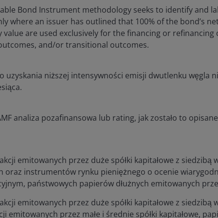
ble Bond Instrument methodology seeks to identify and la
nly where an issuer has outlined that 100% of the bond’s ne
value are used exclusively for the financing or refinancing o
outcomes, and/or transitional outcomes.
o uzyskania niższej intensywności emisji dwutlenku węgla 
esiąca.
F analiza pozafinansowa lub rating, jak zostało to opisane
kcji emitowanych przez duże spółki kapitałowe z siedzibą w
h oraz instrumentów rynku pieniężnego o ocenie wiarygodn
cyjnym, państwowych papierów dłużnych emitowanych przez 
kcji emitowanych przez duże spółki kapitałowe z siedzibą w
ji emitowanych przez małe i średnie spółki kapitałowe, pa