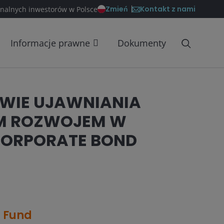
Kontakt z nami
Zmień
onalnych inwestorów w Polsce
Informacje prawne
Dokumenty
AWIE UJAWNIANIA
M ROZWOJEM W
 CORPORATE BOND
d Fund