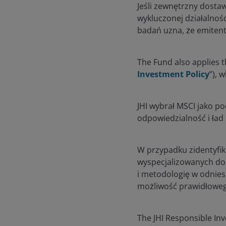
Jeśli zewnętrzny dosta
wykluczonej działalnoś
badań uzna, że emitent
The Fund also applies t
Investment Policy
”), 
JHI wybrał MSCI jako 
odpowiedzialność i ład 
W przypadku zidentyfi
wyspecjalizowanych do
i metodologię w odnie
możliwość prawidłoweg
The JHI Responsible Inve