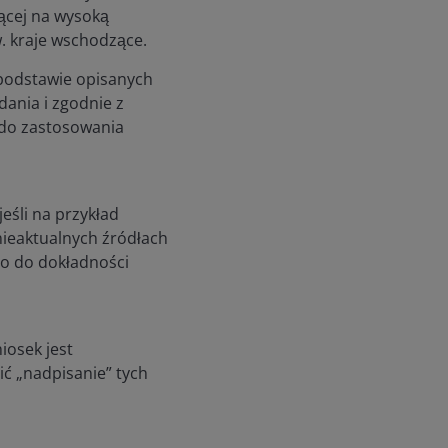
ącej na wysoką
. kraje wschodzące.
 podstawie opisanych
dania i zgodnie z
 do zastosowania
eśli na przykład
nieaktualnych źródłach
co do dokładności
iosek jest
ć „nadpisanie” tych