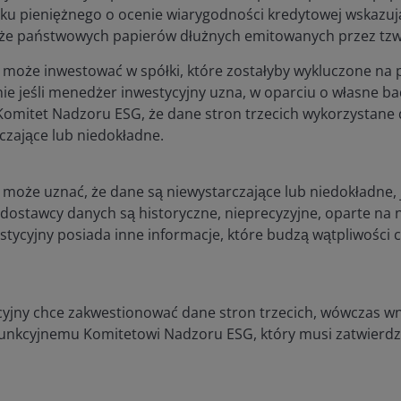
ku pieniężnego o ocenie wiarygodności kredytowej wskazuj
kże państwowych papierów dłużnych emitowanych przez tzw
 może inwestować w spółki, które zostałyby wykluczone na
nie jeśli menedżer inwestycyjny uzna, w oparciu o własne ba
Komitet Nadzoru ESG, że dane stron trzecich wykorzystane
czające lub niedokładne.
może uznać, że dane są niewystarczające lub niedokładne, j
ostawcy danych są historyczne, nieprecyzyjne, oparte na 
estycyjny posiada inne informacje, które budzą wątpliwości 
cyjny chce zakwestionować dane stron trzecich, wówczas wn
unkcyjnemu Komitetowi Nadzoru ESG, który musi zatwierdzi