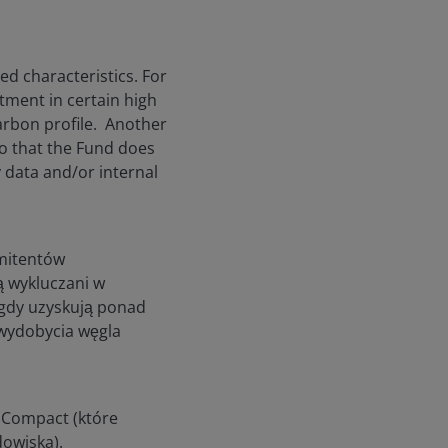
d characteristics. For
tment in certain high
 carbon profile. Another
so that the Fund does
y data and/or internal
emitentów
ą wykluczani w
 gdy uzyskują ponad
 wydobycia węgla
l Compact (które
dowiska).