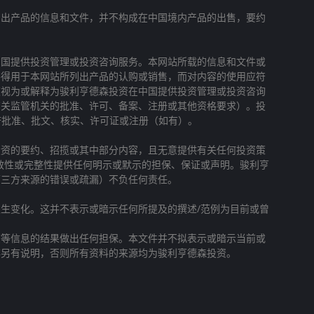
列出产品的信息和文件，并不构成在中国境内产品的出售，要约
中国提供投资管理或投资咨询服务。本网站所载的信息和文件或
不得用于本网站所列出产品的认购或销售，而对内容的使用应符
被视为或解释为骏利亨德森投资在中国提供投资管理或投资咨询
有关监管机关的批准、许可、备案、注册或其他资格要求）。投
府批准、批文、核实、许可证或注册（如有）。
投资的要约、招揽或其中部分内容，且无意提供有关任何投资策
效性或完整性提供任何明示或默示的担保、保证或声明。骏利亨
第三方来源的错误或疏漏）不负任何责任。
生变化。这并不表示或暗示任何所提及的撰述/范例为目前或曾
该等信息的结果做出任何担保。本文件并不拟表示或暗示当前或
非另有说明，否则所有资料的来源均为骏利亨德森投资。