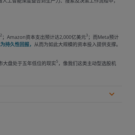
但随着人工智能深度整合到生产力、搜索及决策工作流程中，
2
3
；Amazon资本支出预计达2,000亿美元
；而Meta预计
化为持久性回报，
从而为如此大规模的资本投入提供支撑。
5
市大盘处于五年低位的现实
，像我们这类主动型选股机