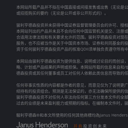
本网站所载产品并不拟在中国直接或间接发售或出售（无论是
或招揽购买的要约（无论是公开或非公开形式的）。
骏利亨德森投资并未获得中国证券监督管理委员会的许可、授
本网站列出的产品并未且不会向任何中国监管机关提交、注册
合适用法律法规和有关要求允许的范围。骏利亨德森投资对现
服务，也不应被当作是关于中国资本市场、证券和共同基金的
资于任何骏利亨德森投资产品的核准QDII须单独负责遵守所
本网站由骏利亨德森投资为提供信息、说明或讨论目的而创设
略、计划或产品结果的声明或担保。本网站所载的信息来自和/
德森投资或其任何董事或员工对任何人依赖此类信息而导致的
任何非事实性质的内容都是作者的意见，而意见仅为了说明更广
经持有的投资组合。预测是无法保证的，亦无法确保所提供的信
骏利亨德森投资不对任何人非法向任何第三方分发本文件的全
过去的业绩是未来盈利能力或预期的指标。在编制本文件时，
駿利亨德森®和本文所使用的任何其他商標均為Janus Henderson Gro
并肩
投资创未来