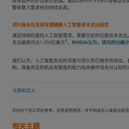
效率提升的步伐依然迅速。诸如Gemini 3 Flas
整体算力需求依旧持续走高。
词元商业化变现有望缓解人工智能资本支出担忧
满足持续旺盛的人工智能需求，需要空前的巨额资本支出。Goo
4
支出最高可达1,350亿美元
。
NVIDIA认为，词元的分
我们认为，人工智能支出的深度与持久性仍被市场低估。
构，具备充足的机会发掘盈利能力尚未被市场充分认知的
注脚和定义
任何对个别公司的参考，仅供说明用途，并不构成买入或卖出投资
相关主题