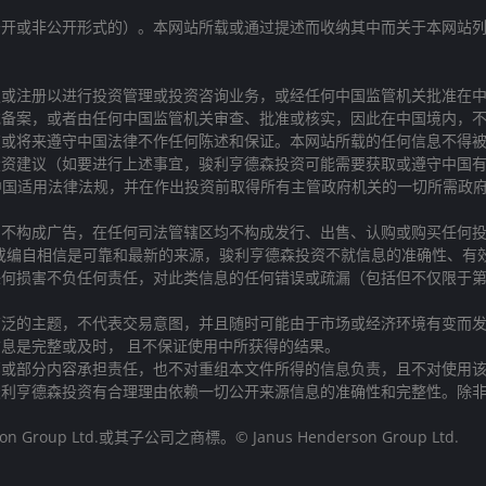
公开或非公开形式的）。本网站所载或通过提述而收纳其中而关于本网站
权或注册以进行投资管理或投资咨询业务，或经任何中国监管机关批准在
或备案，或者由任何中国监管机关审查、批准或核实，因此在中国境内，
在或将来遵守中国法律不作任何陈述和保证。本网站所载的任何信息不得
投资建议（如要进行上述事宜，骏利亨德森投资可能需要获取或遵守中国
有中国适用法律法规，并在作出投资前取得所有主管政府机关的一切所需政
，不构成广告，在任何司法管辖区均不构成发行、出售、认购或购买任何
或编自相信是可靠和最新的来源，骏利亨德森投资不就信息的准确性、有
任何损害不负任何责任，对此类信息的任何错误或疏漏（包括但不仅限于
泛的主题，不代表交易意图，并且随时可能由于市场或经济环境有变而发
息是完整或及时， 且不保证使用中所获得的结果。
部或部分内容承担责任，也不对重组本文件所得的信息负责，且不对使用
骏利亨德森投资有合理理由依赖一切公开来源信息的准确性和完整性。除
up Ltd.或其子公司之商標。© Janus Henderson Group Ltd.