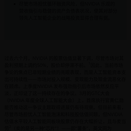
尽管市场担忧循环融资风险，但NVIDIA 乐观的
营收指引与稳健的资产负债表状况，使其对部分
领先人工智能企业的战略投资显得合理有据。
过去六个月，NVIDIA 的股票估值显著下调，尽管市场对其
1
盈利预期上调约50%，股价却停滞不前。
因此，当前市场
争论的焦点已非短期业绩的亮眼表现，而是人工智能资本支
出可持续性——市场对投入规模、变现能力及现金流恶化存
在顾虑。上季度NVIDIA 发布强劲指引后市场依然反应平
淡，正印证了这一持续存在的争议。3月的GTC大会
（NVIDIA 年度全球人工智能大会）上，首席执行官黄仁勋
能否推动这一争议主题取得进展仍有待观察。但目前来看，
尽管市场担忧人工智能泡沫和科技股估值问题，但NVIDIA
估值水平较人工智能同板块股票仍存在大幅折让，且与麦当
2
劳
（卖的是另一种“芯片”！——即“薯条”，英文同为