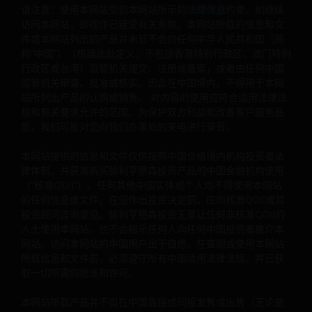
险、缔造额外收益、及更有效率地管理子基金，并涉及对手
请注意：使用本网站受到本网站所示的
法律信息
约束。如继续
方、流动性、杠杆、波动性、估值、 场外交易及短仓风险，
访问本网站，即视作已接受有关条款。本网站所载的信息和文
子基金可能会蒙受全部或重大损失。
件或本网站列出的产品并未且不会向任何中华人民共和国（简
称“中国”）（根据此处定义，不包括香港特别行政区、澳门特别
一些子基金的投资集中于于单一市场（如中国）╱地区（如
行政区或台湾）监管机关提交、注册或备案，或者由任何中国
亚洲）╱行业领域（如科技、地产）╱中小型公司，或会具
监管机关审查、批准或核实。因此在中国境内，不得用于本网
较高波动性。
站所列出产品的认购或销售。 对内容的使用应符合适用法律法
规和有关要求允许的范围。为保护双方利益和改善客户服务品
一些子基金可投资于新兴市场、中国A股/中国A股连接产品，
质，我们可能对您向我们办事处的来电进行录音。
可能具较高波动性，并承受投资中国证券及沪港通/深港通的
风险。
本网站提供的信息和文件仅供按照中国合格境内机构投资者法
一些子基金可能承受各种有关可持续投资策略风险: 集中、投
律体制，并获准购买骏利亨德森投资产品的中国金融机构使用
资挑选的主观判断、排除、依赖企业数据及第三方资料、投
（“核准QDII”）。任何其他中国实体或个人均不得使用本网站
资性质的改变风险。
的任何信息或文件。在您作出投资决定前，应向核准QDII或其
投资顾问咨询意见。骏利亨德森投资无意让任何非核准QDII的
一些子基金可能投资于欧元区, 或会蒙受欧洲区风险。
人士使用本网站，也不会指示任何人向任何中国投资者推介本
网站。访问本网站的中国用户出于自愿，在查阅或使用本网站
就一些子基金的股份类别而言，董事可酌情从（i）总投资收
所载信息和文件前，必须遵守所有中国适用法律法规，并已获
入、已变现及未变现资本收益净额中支付股息，同时从资本
取一切所需的批准和许可。
中⽀付全部或部分费用及支出，致使供支付股息的可供分派
收入增加，因此子基金可实际地从资本中支付股息; 及（ii）
本网站所载产品并不拟在中国直接或间接发售或出售（无论是
某些股份类别也可从原有资本支付股息。这相当于退回或提