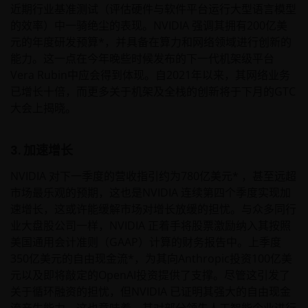
近期行业基准测试（评估硬件与软件平台运行大型语言模型
的效率）中一骑绝尘的表现。NVIDIA 强调其拥有200亿美
元的年度研发预算*，并具备在算力和网络领域进行创新的
能力。这一点在今年晚些时候发布的下一代机架级平台
Vera Rubin中应会得到体现。自2021年以来，其网络业务
已增长十倍，而更多关于机架及全栈的创新将于下月的GTC
大会上揭晓。
3. 加速增长
NVIDIA 对下一季度的营收指引约为780亿美元* ，甚至远超
市场最乐观的预期，这也是NVIDIA 连续第四个季度实现加
速增长，这或许能缓解市场对增长放缓的担忧。与众多同行
业大盘股公司一样，NVIDIA 正着手将股票激励纳入其按照
美国通用会计准则（GAAP）计算的财务报告中。上季度
350亿美元的自由现金流*，为其向Anthropic投资100亿美
元以及即将敲定的OpenAI投资提供了支撑。尽管这引发了
关于循环融资的担忧，但NVIDIA 已证明其强大的自由现金