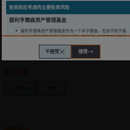
聚融合，进一步加速人工智能创新的步伐，包括大语言模型
开发曲线的提速，以及代理式人工智能拐点的临近。
投资前应考虑的主要投资风险
骏利亨德森资产管理基金
注脚和定义
骏利亨德森资产管理基金作为一个伞子基金，包含不同子基
金，主要投资于股票╱债券，而各项投资均具不同风险范围
。
任何对个别公司的参考，仅供说明用途，并不构成买入或卖出投资
不接受
接受
一些子基金投资于股票，须承受证券价值波动的股本证券风
建议，法律或税务事项的忠告。
险 。
一些子基金投资于债券╱优先股(包括低于投资级别或未评级)
相关主题
及资产╱按揭抵押证券╱商业票据，须承受较高利率、信贷
╱对手方，波动性、流动性、降级、估值及信贷评级风险，
人工智能
技术
或会具较高波动性。
投资子基金涉及一般投资、货币、对冲、经济、政治、政
策、外汇、流动性、税务、法律、监管、中小型公司相关、
证券融资交易相关及优先股相关风险。在极端的市场环境
下，阁下可能会损失全部投资。
一些子基金可使用金融衍生工具作投资、有效管理投资组合
精选基金