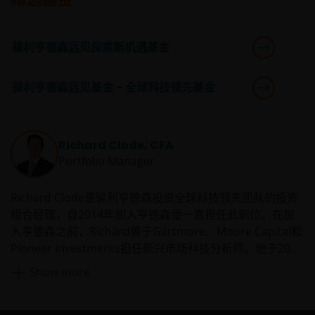
及╱或对冲目的，并涉及对手方、流动性、杠杆、波动性、
估值、场外交易、信贷、货币、指数、交收违约及利率风
险，子基金可能蒙受全部或重大损失。
骏利亨德森远见探索新机遇基金
一些子基金的投资集中于单一市场（如美国）╱行业领域
（如科技、地产）╱工具 (如低于投资级别或未评级美国债券
骏利亨德森远见基金 - 全球科技领先基⾦
╱优先股）╱中小型公司，或会具较高波动性。
一些子基金投资于从事或涉及地产业的公司，须承受地产投
资信托基金及地产相关公司的风险。
Richard Clode, CFA
一些子基金可投资于发展中市场并涉及较高风险。
Portfolio Manager
一些子基金可酌情决定(i)从子基金的资本中支付股息，及╱
Richard Clode是骏利亨德森投资全球科技领先团队的投资
或 (ii)从收益总额中支付股息，同时从子基金的资本中扣除所
有或部份费用及开支，导致可供子基金支付股息的可分派收
组合经理，自2014年加入亨德森便一直担任此职位。在加
益增加，故子基金实际上可从资本中支付股息。此可能导致
入亨德森之前，Richard曾于Gartmore、Moore Capital和
子基金的每股资产净值即时减少，并相等于从投资者的原本
Pioneer Investments担任新兴市场科技分析师。他于2003
投资或该原本投资应占的任何资本增益中退回或提取部份款
年加入Herald Investment Management任职投资组合经
Show more
项。
理，开始其科技行业投资事业。
投资者不应只根据此文件而作出投资决定，并应细阅有关基
金销售文件，了解风险因素资料。