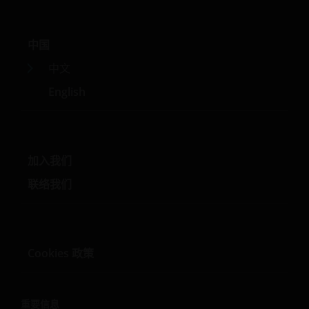
骏利亨德森远见基金
中国
骏利亨德森远见基金作为一个伞子基金，包含不同子基金，
主要投资于股票或债务证券，而各项投资均具不同风险范围
中文
。
English
一些子基金投资于股票，须承受证券价值波动的股本证券风
险 。
一些子基金投资于债券或其他债务证券，须承受信贷，利
率、信贷评级、场外交易市场及降级风险。
加入我们
投资子基金涉及一般投资、货币、人民币货币及兑换、流动
联络我们
性、对冲、市场、经济、政治、监管、税务、有关证券借
出、有关反向回购交易、金融、利率、中小型公司相关、科
技相关公司及基准值风险。在极端的市场环境下，阁下可能
会损失全部投资。
Cookies 政策
一些子基金可投资于房地产行业，并承受地产证券相关风
险。
一些子基金可使用金融衍生工具作投资用途、及/ 或降低风
重要信息