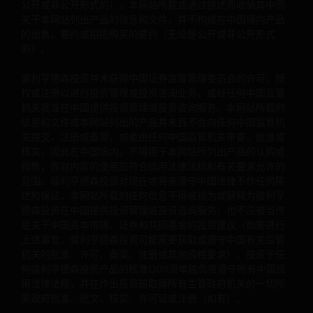
公开或非公开形式的）。本网站所载或通过提述而收纳其中而
取投资者部份的原有投资额或该原有投资额应占的任何资本
关于本网站列出产品的信息和文件，并不构成在中国境内产品
收益，并可能会导致本基金每股资产净值即时减少。
的出售，要约或招揽购买的要约（无论是公开或非公开形式
的）。
一些子基金可能征收业绩表现费。即使投资资本亏损，投资
者也可能需要支付此费用。
骏利亨德森投资并未获得中国证券监督管理委员会的许可、授
投资者不应只根据此文件而作出投资决定，并应细阅有关基
权或注册以进行投资管理或投资咨询业务，或经任何中国监管
金销售文件，了解风险因素资料。
机关批准在中国提供投资管理或投资咨询服务。本网站所载的
信息和文件或本网站列出的产品并未且不会向任何中国监管机
关提交、注册或备案，或者由任何中国监管机关审查、批准或
註: 投资决定乃属于阁下所有。如阁下对本文件的内容有任何
核实，因此在中国境内，不得用于本网站所列出产品的认购或
疑问，应寻求独立专业财务意見。投资者不应只根据此文件
销售，而对内容的使用应符合适用法律法规和有关要求允许的
作出投资决定，并应细阅有关基金销售文件，了解风险因素
范围。骏利亨德森投资对现在或将来遵守中国法律不作任何陈
料。
述和保证。本网站所载的任何信息不得被视为或解释为骏利亨
德森投资在中国提供投资管理或投资咨询服务，也不应被当作
是关于中国资本市场、证券和共同基金的投资建议（如要进行
一般规定
上述事宜，骏利亨德森投资可能需要获取或遵守中国有关监管
机关的批准、许可、备案、注册或其他资格要求）。投资于任
本网站提供的信息和文件仅供按照中国合格境内机构投资者
何骏利亨德森投资产品的核准QDII须单独负责遵守所有中国适
律体制，并获准购买骏利亨德森投资产品的中国金融机构使
用法律法规，并在作出投资前取得所有主管政府机关的一切所
（“核准QDII”）。任何其他中国实体或个人均不得使用本网
需政府批准、批文、核实、许可证或注册（如有）。
的任何信息或文件。在您作出投资决定前，应向核准QDII或