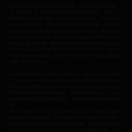
投资顾问咨询意见。骏利亨德森投资无意让任何非核准QDII
本网站由骏利亨德森投资为提供信息、说明或讨论目的而创
设，不构成广告，在任何司法管辖区均不构成发行、出售、认
人士使用本网站，也不会指示任何人向任何中国投资者推介
购或购买任何投资的要约、招揽或其中部分内容，且无意提供
网站。访问本网站的中国用户出于自愿，在查阅或使用本网
有关任何投资策略、计划或产品结果的声明或担保。本网站所
所载信息和文件前，必须遵守所有中国适用法律法规，并已
载的信息来自和/或编自相信是可靠和最新的来源，骏利亨德森
取一切所需的批准和许可。
投资不就信息的准确性、有效性或完整性提供任何明示或默示
的担保、保证或声明。骏利亨德森投资或其任何董事或员工对
任何人依赖此类信息而导致的任何损害不负任何责任，对此类
本网站所载产品并不拟在中国直接或间接发售或出售（无论
信息的任何错误或疏漏（包括但不仅限于第三方来源的错误或
公开或非公开形式的）。本网站所载或通过提述而收纳其中
疏漏）不负任何责任。
关于本网站列出产品的信息和文件，并不构成在中国境内产
的出售，要约或招揽购买的要约（无论是公开或非公开形式
任何非事实性质的内容都是作者的意见，而意见仅为了说明更
广泛的主题，不代表交易意图，并且随时可能由于市场或经济
的）。
环境有变而发生变化。这并不表示或暗示任何所提及的撰述/范
例为目前或曾经持有的投资组合。预测是无法保证的，亦无法
确保所提供的信息是完整或及时， 且不保证使用中所获得的结
骏利亨德森投资并未获得中国证券监督管理委员会的许可、
果。
权或注册以进行投资管理或投资咨询业务，或经任何中国监
骏利亨德森投资不对任何人非法向任何第三方分发本文件的全
机关批准在中国提供投资管理或投资咨询服务。骏利亨德森
部或部分内容承担责任，也不对重组本文件所得的信息负责，
资对现在或将来遵守中国法律不作任何陈述和保证。本网站
且不对使用该等信息的结果做出任何担保。本文件并不拟表示
载的任何信息不得被视为或解释为骏利亨德森投资在中国提
或暗示当前或过去的业绩是未来盈利能力或预期的指标。在编