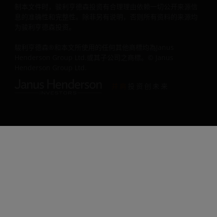
投资管理或投资咨询服务，也不应被当作是关于中国资本市
制本文件时，骏利亨德森投资有合理理由依赖一切公开来源信
场、证券和共同基金的投资建议（如要进行上述事宜，骏利
息的准确性和完整性。除非另有说明，否则所有资料的来源均
为骏利亨德森投资。
德森投资可能需要获取或遵守中国有关监管机关的批准、许
可、备案、注册或其他资格要求）。投资于任何骏利亨德森
駿利亨德森®和本文所使用的任何其他商標均為Janus
资产品的核准QDII须单独负责遵守所有中国适用法律法规，
Henderson Group Ltd.或其子公司之商標。© Janus
在作出投资前取得所有主管政府机关的一切所需政府批准、
Henderson Group Ltd.
文、核实、许可证或注册（如有）。
并肩
投资创未来
浏览和接受本法律信息的中国用户，即被视作已向骏利亨德
投资提供陈述及同意下列声明：
“本人获得雇主（一家核准银行QDII）正式授权可以浏览本网
站的信息和/或文件，我们过去以至将来仍将遵守适用于该核
准银行QDII的所有中国法律法规以使用有关信息和文件。如
第三方就本人使用本网站向骏利亨德森投资提出索偿，我们
意全数赔偿骏利亨德森投资的所有损害（包括任何合理的律
费用）。