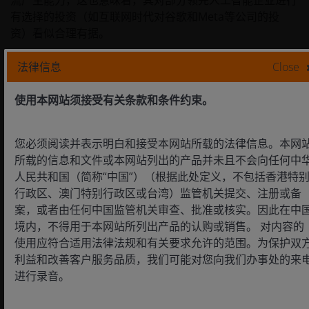
流产生能力，这也意味着，其对部分领先人工智能企业进行
有选择的投资（如互联网时代对谷歌和Meta等公司的投
资）看似合理有据。
法律信息
Close
4. 中国市场仍未纳入营收指引
使用本网站须接受有关条款和条件约束。
尽管NVIDIA 已获得美国政府许可，向中国特定客户出口
H200芯片，并建立了一套机制允许NVIDIA 通过向美国缴纳
4
25%进口关税的方式进行交易，
但NVIDIA 至今尚未向中国
您必须阅读并表示明白和接受本网站所载的法律信息。本网
市场交付任何H200芯片。因此，考虑到中国政府对接受这
所载的信息和文件或本网站列出的产品并未且不会向任何中
些芯片仍持保留态度，我们可以认为NVIDIA 的营收指引中
人民共和国（简称“中国”）（根据此处定义，不包括香港特
未计入任何中国数据中心营收。特朗普总统3月份的访华行
行政区、澳门特别行政区或台湾）监管机关提交、注册或备
程能否有助于打开该市场尚待观察。
案，或者由任何中国监管机关审查、批准或核实。因此在中
境内，不得用于本网站所列出产品的认购或销售。 对内容的
人工智能投资需采取主动型策略
使用应符合适用法律法规和有关要求允许的范围。为保护双
利益和改善客户服务品质，我们可能对您向我们办事处的来
进行录音。
作为团队，我们始终认为，要把握人工智能领域令人振奋的
投资机会，关键在于主动型投资。目前，多项技术突破正汇