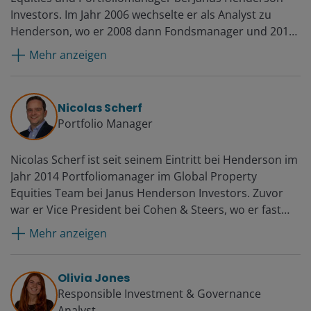
Investors. Im Jahr 2006 wechselte er als Analyst zu
Henderson, wo er 2008 dann Fondsmanager und 2012
stellvertretender Leiter des Bereichs Global Property
Mehr anzeigen
Equities wurde. Vor seiner Zeit bei Henderson war er
bei UBS im Finanzcontrolling tätig.
Nicolas Scherf
Portfolio Manager
Nicolas Scherf ist seit seinem Eintritt bei Henderson im
Jahr 2014 Portfoliomanager im Global Property
Equities Team bei Janus Henderson Investors. Zuvor
war er Vice President bei Cohen & Steers, wo er fast
sieben Jahre lang börsennotierte
Mehr anzeigen
Immobiliengesellschaften analysierte und
Aktienportfolios verwaltete, zunächst von Brüssel aus
und ab 2010 dann im Büro des Unternehmens in
Olivia Jones
London.
Responsible Investment & Governance
Analyst