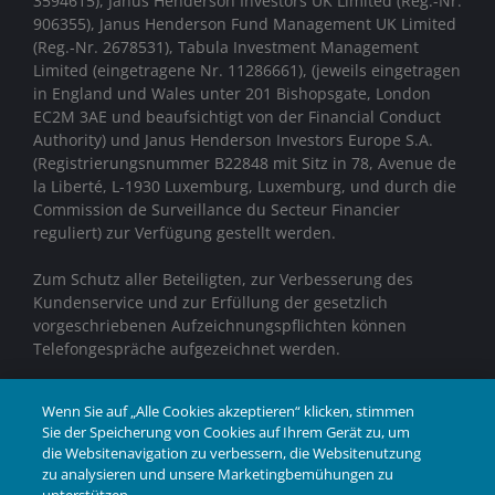
3594615), Janus Henderson Investors UK Limited (Reg.-Nr.
906355), Janus Henderson Fund Management UK Limited
(Reg.-Nr. 2678531), Tabula Investment Management
Limited (eingetragene Nr. 11286661), (jeweils eingetragen
in England und Wales unter 201 Bishopsgate, London
EC2M 3AE und beaufsichtigt von der Financial Conduct
Authority)
und Janus Henderson Investors Europe S.A.
(Registrierungsnummer B22848 mit Sitz in 78, Avenue de
la Liberté, L-1930 Luxemburg, Luxemburg, und durch die
Commission de Surveillance du Secteur Financier
reguliert) zur Verfügung gestellt werden.
Zum Schutz aller Beteiligten, zur Verbesserung des
Kundenservice und zur Erfüllung der gesetzlich
vorgeschriebenen Aufzeichnungspflichten können
Telefongespräche aufgezeichnet werden.
Janus Henderson® und alle anderen hierin
Wenn Sie auf „Alle Cookies akzeptieren“ klicken, stimmen
verwendeten Marken sind Marken der Janus Henderson
Sie der Speicherung von Cookies auf Ihrem Gerät zu, um
Group Ltd. oder einer ihrer Tochtergesellschaften. ©
die Websitenavigation zu verbessern, die Websitenutzung
Janus Henderson Group Ltd.
zu analysieren und unsere Marketingbemühungen zu