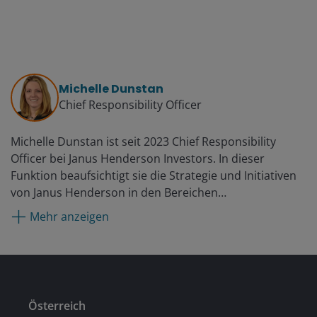
Michelle Dunstan
Chief Responsibility Officer
Michelle Dunstan ist seit 2023 Chief Responsibility
Officer bei Janus Henderson Investors. In dieser
Funktion beaufsichtigt sie die Strategie und Initiativen
von Janus Henderson in den Bereichen
Unternehmensverantwortung und
Mehr anzeigen
verantwortungsbewusstes Investieren. Sie leitet das
Responsibility-Team von Janus Henderson mit dem
Ziel, den Bedürfnissen von Kunden gerecht zu werden,
langfristige Partnerschaften aufzubauen und die
Kompetenzen im ESG-Research mit den Anlage- und
Österreich
Produktteams zu erweitern sowie die Verbesserung