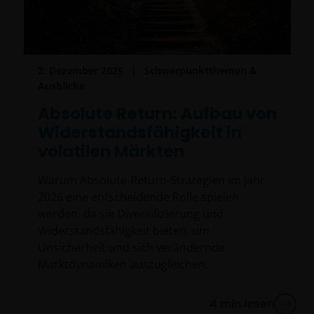
den besonderen Umständen eines Anlegers ab und
können sich ändern, wenn sich diese Umstände oder
die Gesetzgebung ändern. Anlagen in
Fremdwährungen können zudem
2. Dezember 2025
Schwerpunktthemen &
Währungsschwankungen unterliegen.
Ausblicke
Absolute Return: Aufbau von
Datenschutz- und Cookie-Richtlinie
Widerstandsfähigkeit in
volatilen Märkten
Bei Janus Henderson Investors nehmen wir die
Warum Absolute-Return-Strategien im Jahr
Privatsphäre unserer Kunden sehr ernst und es ist
2026 eine entscheidende Rolle spielen
uns ein Anliegen, Ihre personenbezogenen Daten zu
werden, da sie Diversifizierung und
schützen. Wir halten es für wichtig, dass Sie darüber
Widerstandsfähigkeit bieten, um
informiert sind, wie wir mit den Daten , die wir über
Unsicherheit und sich verändernde
diese Website über Sie erhalten, umgehen. Daher
Marktdynamiken auszugleichen.
werden wir Ihre personenbezogenen Daten
ausschließlich wie in
unserer
Datenschutzrichtlinie
dargelegt,
4
min lesen