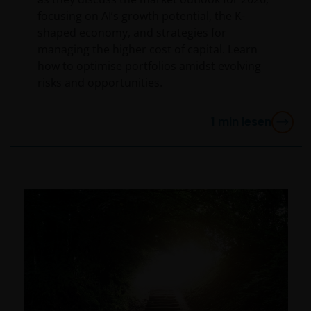
dieser Website stellen möchte, sollte nicht nur das
focusing on AI’s growth potential, the K-
entsprechende Antragsformular ausfüllen, sondern
shaped economy, and strategies for
auch die maßgeblichen Bedingungen des Prospekts,
managing the higher cost of capital. Learn
des vereinfachten Prospekts, der letzten Jahres- oder
how to optimise portfolios amidst evolving
Halbjahresberichte und alle anderen Dokumente
risks and opportunities.
zum gewählten Produkt vollständig gelesen haben.
Alle Dokumente können kostenlos beim Vertreter
1
min lesen
und der Zahlstelle des jeweiligen Fonds in der
Schweiz eingefordert werden. Es liegt in Ihrer
Verantwortung, diese Unterlagen zu überprüfen.
Die Wertentwicklung in der Vergangenheit ist kein
Indikator für die aktuelle oder zukünftige
Wertentwicklung. Der Wert einer Anlage und die
daraus erzielten Erträge können sowohl fallen als
auch steigen und Sie erhalten möglicherweise nicht
den ursprünglich investierten Betrag zurück.
Steuerannahmen und -erleichterungen hängen von