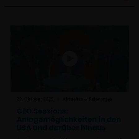
verwenden.
Wir verwenden Cookies, kleine Textdateien, die von
unserer Website an Ihren Browser übertragen
werden, um verschiedene Aspekte Ihres Besuchs zu
unterstützen, wie in unserer
Cookie-
Richtlinie
beschrieben.
Wer wir sind und wie Sie mit uns in Kontakt
treten können
Bei Fragen oder Beschwerden zu dieser Website oder
29. Oktober 2025
Aktuelles & Relevantes
diesen rechtlichen Informationen wenden Sie sich
CEO Sessions:
bitte an
support@janushenderson.com
.
Anlagemöglichkeiten in den
USA und darüber hinaus
Diese Website wird in Europa von Janus Henderson