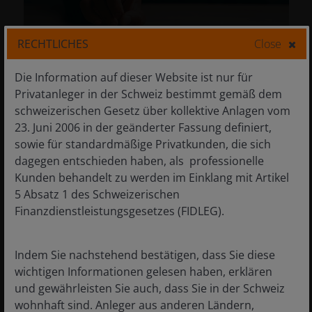
RECHTLICHES
Close
23. April 2026
Aktuelles & Relevantes
Die Information auf dieser Website ist nur für
Absolute Return:
Privatanleger in der Schweiz bestimmt gemäß dem
Technologie und Vertrauen
schweizerischen Gesetz über kollektive Anlagen vom
in einer
23. Juni 2006 in der geänderter Fassung definiert,
wettbewerbsintensiven
sowie für standardmäßige Privatkunden, die sich
dagegen entschieden haben, als professionelle
Welt
Kunden behandelt zu werden im Einklang mit Artikel
Wenn es darum geht, die Gewinner und
5 Absatz 1 des Schweizerischen
Verlierer der KI zu ermitteln, sind Vertrauen
Finanzdienstleistungsgesetzes (FIDLEG).
und Geopolitik wichtiger, als Sie denken.
Indem Sie nachstehend bestätigen, dass Sie diese
8
min lesen
wichtigen Informationen gelesen haben, erklären
und gewährleisten Sie auch, dass Sie in der Schweiz
wohnhaft sind. Anleger aus anderen Ländern,