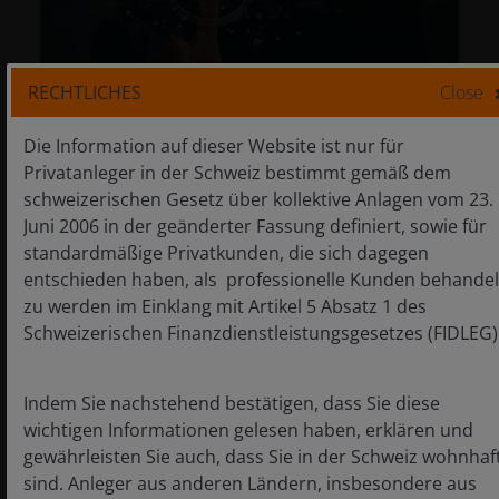
RECHTLICHES
Close
Die Information auf dieser Website ist nur für
Privatanleger in der Schweiz bestimmt gemäß dem
Absolute Return: Technologie und
schweizerischen Gesetz über kollektive Anlagen vom 23.
Vertrauen in einer
wettbewerbsintensiven Welt
Juni 2006 in der geänderter Fassung definiert, sowie für
standardmäßige Privatkunden, die sich dagegen
23. April 2026
Aktuelles & Relevantes
entschieden haben, als professionelle Kunden behandel
zu werden im Einklang mit Artikel 5 Absatz 1 des
Absolute Return: Technologie und
Schweizerischen Finanzdienstleistungsgesetzes (FIDLEG)
Vertrauen in einer
wettbewerbsintensiven Welt
Indem Sie nachstehend bestätigen, dass Sie diese
Luke Newman
Ben Wallace
wichtigen Informationen gelesen haben, erklären und
gewährleisten Sie auch, dass Sie in der Schweiz wohnhaf
sind. Anleger aus anderen Ländern, insbesondere aus
Wenn es darum geht, die Gewinner und