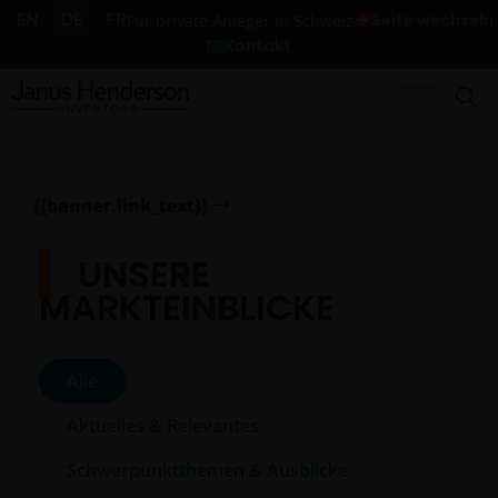
EN
DE
FR
Seite wechseln
Für private Anleger in Schweiz
Kontakt
{{banner.link_text}}
UNSERE
MARKTEINBLICKE
Alle
Aktuelles & Relevantes
Schwerpunktthemen & Ausblicke