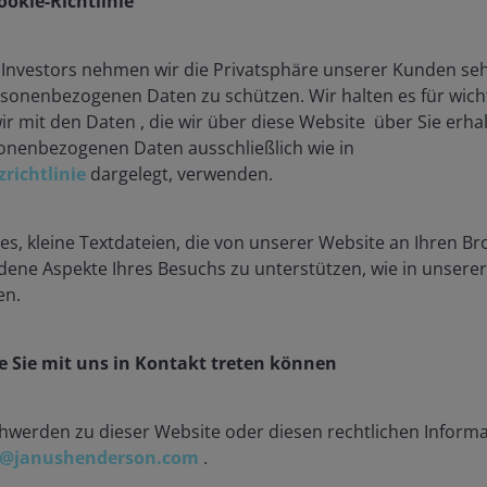
okie-Richtlinie
Investors nehmen wir die Privatsphäre unserer Kunden sehr
ersonenbezogenen Daten zu schützen. Wir halten es für wicht
Analyst
wir mit den Daten , die wir über diese Website über Sie er
onenbezogenen Daten ausschließlich wie in
richtlinie
dargelegt, verwenden.
s, kleine Textdateien, die von unserer Website an Ihren B
Wertentwicklung
ene Aspekte Ihres Besuchs zu unterstützen, wie in unsere
en.
n Indikator für die aktuelle oder zukünftige Wertentwicklun
ren, die bei der Ausgabe und Rücknahme von Anteilen anfall
e Sie mit uns in Kontakt treten können
alten Sie Ihr ursprünglich investiertes Kapital nicht zurück
ualisierte Wertentwicklung
Wertentwicklung im Kalende
hwerden zu dieser Website oder diesen rechtlichen Inform
t@janushenderson.com
.
H2 USD