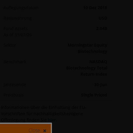
Auflegungsdatum
10 Dez 2018
Basiswährung
USD
Fund Assets
2.04B
As of 31/07/26
Sektor
Morningstar Equity
Biotechnology
Benchmark
NASDAQ
Biotechnology Total
Return Index
Jahresende
30-Jun
Preisbasis
Single Priced
Informationen über die Einhaltung der EU-
Vorschriften für nachhaltigkeitsbezogene
Offenlegung finden Sie
hier
.
Close