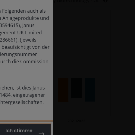
Sector Equity Biotechnology - OE
 Folgenden auch als
em Anlageprodukte und
 3594615), Janus
agement UK Limited
86661), (jeweils
beaufsichtigt von der
strierungsnummer
 durch die Commission
ehen, ist dies Janus
01484, eingetragener
chtergesellschaften.
2022/2023
2021/2022
Ich stimme