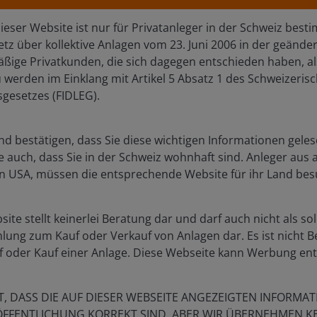
dieser Website ist nur für Privatanleger in der Schweiz be
bemühen, die Wissenschaft und das Geschäft zu
z über kollektive Anlagen vom 23. Juni 2006 in der geänder
d die klinischen und kommerziellen Risiken des Sektors
ßige Privatkunden, die sich dagegen entschieden haben, al
werden im Einklang mit Artikel 5 Absatz 1 des Schweizeris
sgesetzes (FIDLEG).
eilung auf die Entwicklungsphase, frühe Vermarktung
 durch einen differenzierten Value at Risk-Rahmen,
d bestätigen, dass Sie diese wichtigen Informationen geles
e Volatilität zu mindern.
e auch, dass Sie in der Schweiz wohnhaft sind. Anleger aus
n USA, müssen die entsprechende Website für ihr Land bes
Indikator für die aktuelle oder zukünftige
site stellt keinerlei Beratung dar und darf auch nicht als s
g berücksichtigen nicht die Provisionen und
hlung zum Kauf oder Verkauf von Anlagen dar. Es ist nicht B
 Anteilen anfallen. Der Wert einer Anlage und der
 oder Kauf einer Anlage. Diese Webseite kann Werbung ent
licherweise erhalten Sie Ihr ursprünglich
T, DASS DIE AUF DIESER WEBSEITE ANGEZEIGTEN INFORMA
ÖFFENTLICHUNG KORREKT SIND, ABER WIR ÜBERNEHMEN K