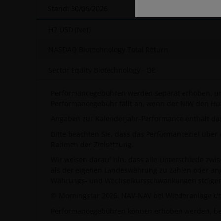
Stand:
30/06/2026
H2 USD (Net)
NASDAQ Biotechnology Total Return
Sector Equity Biotechnology - OE
Performancegebühren werden separat erhoben, um d
Performancegebühr fällt an, wenn der NIW den Hurd
Angaben zur Kalenderjahr-Performance enthält das
Bitte beachten Sie, dass das Performanceziel über
Rahmen der Zielsetzung.
Wir weisen darauf hin, dass alle Unterschiede zw
als der eigenen Landeswährung zu zahlen oder ang
Währungs- und Wechselkursschwankungen steigen 
© Morningstar 2026. NAV-NAV bei Wiederanlage der 
Performancegebühren können erhoben werden, bevo