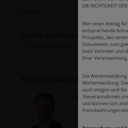
DIE RICHTIGKEIT OD
GLOSSAR
Wer einen Antrag für
entsprechende Antra
Größte Positionen
Prospekts, des verei
Dokumente zum gewäh
Die wichtigsten Positionen sind im Factsheet d
beim Vertreter und de
Ihrer Verantwortung,
Die Wertentwicklung i
PORTFOLIOMANAGEMENT
Wertentwicklung. Der
auch steigen und Sie
Steuerannahmen und 
Andy Acker, CFA
und können sich änd
Portfolio Manager
Fremdwährungen kön
In der Branche seit
1996
. Firme