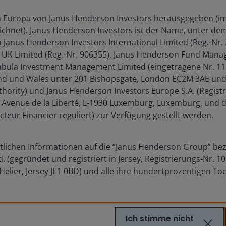
n Europa von Janus Henderson Investors herausgegeben (im
eichnet). Janus Henderson Investors ist der Name, unter d
 Janus Henderson Investors International Limited (Reg.-Nr.
 UK Limited (Reg.-Nr. 906355), Janus Henderson Fund Man
Tabula Investment Management Limited (eingetragene Nr. 112
s from -31.84 to 83.32.
nd und Wales unter 201 Bishopsgate, London EC2M 3AE und 
thority) und Janus Henderson Investors Europe S.A. (Regi
8, Avenue de la Liberté, L-1930 Luxemburg, Luxemburg, und
cteur Financier reguliert) zur Verfügung gestellt werden.
tlichen Informationen auf die “Janus Henderson Group” bezi
 (gegründet und registriert in Jersey, Registrierungs-Nr. 1
 Helier, Jersey JE1 0BD) und alle ihre hundertprozentigen To
2024/2025
2023/2024
Ich stimme nicht