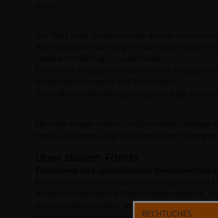
Mehr
Der Wert einer Anlage und die daraus resultiere
Wechselkursschwankungen fallen oder steigen, so
investierten Betrag zurückerhalten.
Potenzielle Anleger müssen vor einer Anlage den 
Anlegerinformationen des Fonds lesen.
Diese Website Marketing-Anzeige und gilt nicht a
Mit einer Anlage in den Fonds erwerben Anleger A
Fonds gehaltenen zugrunde liegenden Vermögen
Über diesen Fonds
Erfahrenes und spezialisiertes Investmenttea
fundierten wissenschaftlichen Hintergrund und ei
Biotechnologiesektors. Das hochspezialisierte 
den Gesundheitssektor unterstützt, dessen Mitgl
RECHTLICHES
Anlagen im Gesundheitssektor besitzen.