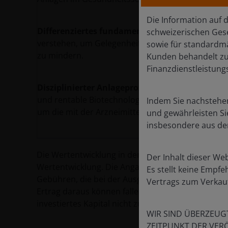
Die Information auf 
Differenziertes fundamentales Research:
Sich 
schweizerischen Geset
verstehen, um Gelegenheiten zu identifizieren un
sowie für standardmä
zu mindern.
Kunden behandelt zu 
Finanzdienstleistung
Disziplinierter Anlageprozess:
Ausgewogene Vert
und rentable Biotechnologieunternehmen, ergänzt
Indem Sie nachstehen
um die mit der Arzneimittelentwicklung verbunden
und gewährleisten Si
insbesondere aus de
Die Wertentwicklung in der Vergangenheit ist kein 
Der Inhalt dieser Web
Wertentwicklung. Die Angaben zur Wertentwicklun
Es stellt keine Empfe
Gebühren, die bei der Ausgabe und Rücknahme von
Vertrags zum Verkauf
Ertrag daraus können fallen und auch steigen. Mög
investiertes Kapital nicht zurück.
WIR SIND ÜBERZEUG
ZEITPUNKT DER VER