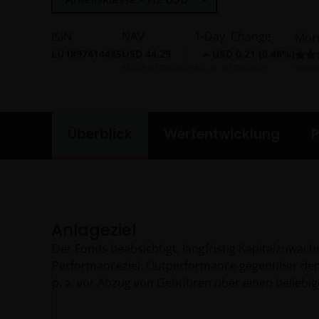
ISIN
NAV
1-Day Change
Mor
LU1897414485
USD 44.29
USD 0.21 (0.48%)
Stand:
07/08/2026
As of
07/08/2026
Stand
Überblick
Wertentwicklung
P
Anlageziel
Der Fonds beabsichtigt, langfristig Kapitalzuwachs
Performanceziel: Outperformance gegenüber de
p. a. vor Abzug von Gebühren über einen beliebig