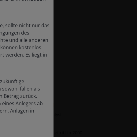
, sollte nicht nur das
ingungen des
chte und alle anderen
 können kostenlos
t werden. Es liegt in
 zukünftige
 sowohl fallen als
n Betrag zurück.
eines Anlegers ab
l Lyons, Ph.D., CFA
rn. Anlagen in
io Manager | Research Analyst
Branche seit
2000
. Firmenbeitritt in
2000
.