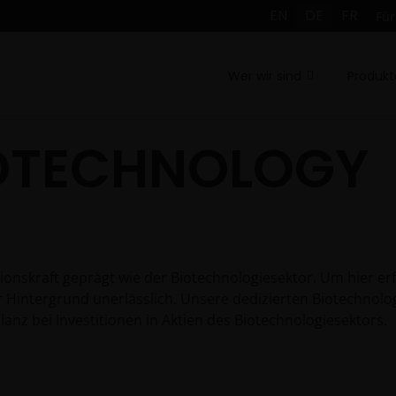
EN
DE
FR
Für
Wer wir sind
Produkt
IOTECHNOLOGY
ionskraft geprägt wie der Biotechnologiesektor. Um hier erf
er Hintergrund unerlässlich. Unsere dedizierten Biotechnolo
lanz bei Investitionen in Aktien des Biotechnologiesektors.