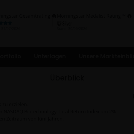
ningstar Gesamtrating
Morningstar Medalist Rating ™
:
31/07/2026
Stand:
30/06/2026
ortfolio
Unterlagen
Unsere Markteinbli
Überblick
 zu erzielen.
m NASDAQ Biotechnology Total Return Index um 2%
en Zeitraum von fünf Jahren.