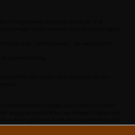
nden Erträge können aufgrund von Markt- und
dass Anleger möglicherweise nicht den ursprünglich
Prospekt und – sofern relevant – die wesentlichen
ls Anlageempfehlung.
nteile/Aktien des Fonds selbst und nicht die vom
swerte.
m
: Dedizierte Biotechnologie-Spezialisten mit einem
ner ausgezeichneten Bilanz bei Anlagen in Aktien des
Team wird vom größeren Team von Janus Henderson für
ieder zusammen mehr als 100 Jahre Erfahrung mit