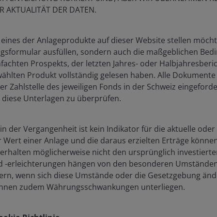
ER AKTUALITÄT DER DATEN.
 eines der Anlageprodukte auf dieser Website stellen möchte
gsformular ausfüllen, sondern auch die maßgeblichen Bed
nfachten Prospekts, der letzten Jahres- oder Halbjahresberi
lten Produkt vollständig gelesen haben. Alle Dokumente
es Fonds aufgeführt.
r Zahlstelle des jeweiligen Fonds in der Schweiz eingeforder
 diese Unterlagen zu überprüfen.
n der Vergangenheit ist kein Indikator für die aktuelle oder
 Wert einer Anlage und die daraus erzielten Erträge können
 erhalten möglicherweise nicht den ursprünglich investierte
-erleichterungen hängen von den besonderen Umständen 
Danie
ern, wenn sich diese Umstände oder die Gesetzgebung ände
Portfol
nen zudem Währungsschwankungen unterliegen.
nbeitritt in
1999
.
In der 