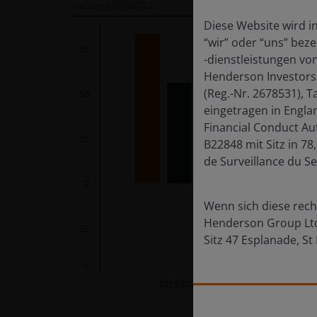
mit Stand
30/06/2026
Chart
Diese Website wird i
“wir” oder “uns” bez
75
-dienstleistungen von
Bar chart with 3 data series.
Henderson Investors
The chart has 1 X axis displaying categories.
(Reg.-Nr. 2678531), 
50
The chart has 1 Y axis displaying %. Data range
eingetragen in Engla
Financial Conduct Au
25
B22848 mit Sitz in 7
de Surveillance du Se
0
Wenn sich diese rech
Henderson Group Ltd.
-25
Sitz 47 Esplanade, St
%
2025/2026
End of interactive chart.