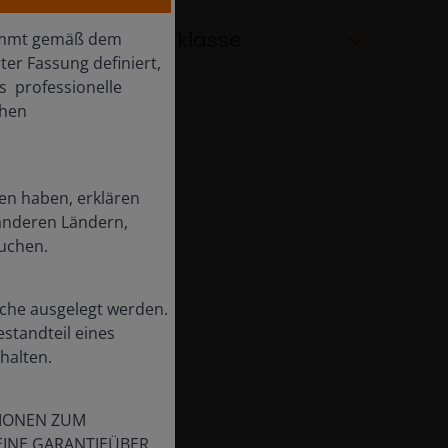
Fakten zur Anteilsklasse
stimmt gemäß dem
ter Fassung definiert,
s professionelle
chen
en haben, erklären
 anderen Ländern,
uchen.
olche ausgelegt werden.
estandteil eines
halten.
TIONEN ZUM
EINE GARANTIEÜBER