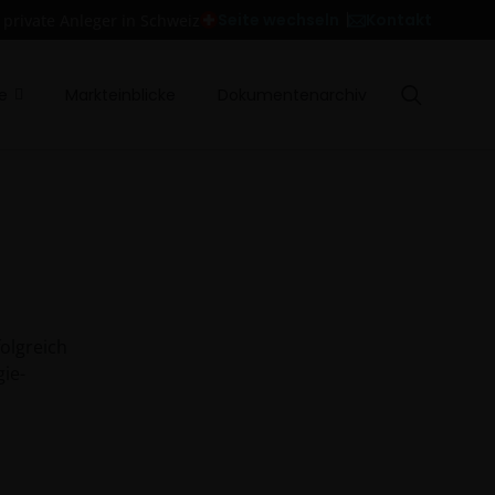
Kontakt
Seite wechseln
 private Anleger in Schweiz
e
Markteinblicke
Dokumentenarchiv
olgreich
gie-