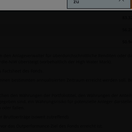
zu
2025/20
83.3
56.2
50.9
en Anlageverwalter für überdurchschnittliche Renditen oder das
le-NIW übersteigt (vorbehaltlich der High Water Mark).
 Factsheet des Fonds.
 einen bestimmten annualisierten Zeitraum erreicht werden soll. B
ischen den Währungen der Portfoliotitel, den Währungen der Antei
egeben sind, ein Währungsrisiko für potenzielle Anleger darstell
oder fallen.
Bruttoerträge (soweit zutreffend).
r das Outperformance-Ziel des Fonds erreicht ist.