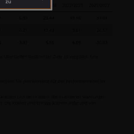
zu
26
2024/2025
2023/2024
2022/2023
2021/2022
2
-6.93
23.44
49.96
-31.84
5
-6.21
12.43
9.61
-26.57
4
-3.91
5.55
6.09
-30.83
 Übertreffen bestimmter Ziele zu vergüten. Eine
eachten Sie den Wortlaut für das Performanceziel im
lsklassen und den Kosten, die in anderen Währungen
en. Die Kosten und Erträge können aufgrund von