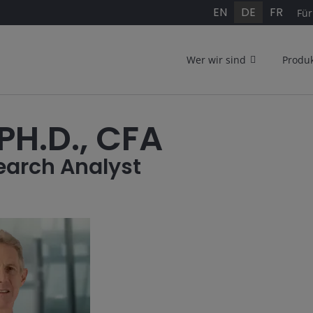
EN
DE
FR
Für
Wer wir sind
Produ
PH.D., CFA
earch Analyst