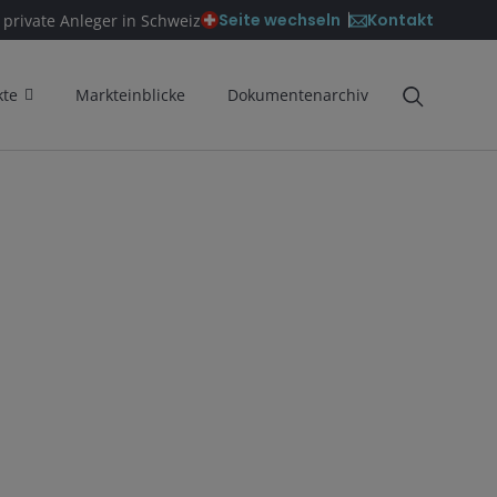
Kontakt
Seite wechseln
 private Anleger in Schweiz
kte
Markteinblicke
Dokumentenarchiv