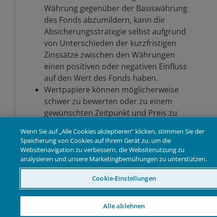
Währung gegenüber der Basiswährung
des Fonds abzumildern, kann die
Absicherungsstrategie selbst aufgrund
von Unterschieden der kurzfristigen
Zinssätze zwischen den Währungen
einen positiven oder negativen Einfluss
auf den Wert des Fonds haben.
Wertpapiere können möglicherweise
schwer zu bewerten oder zu einem
gewünschten Zeitpunkt und Preis zu
verkaufen sein, insbesondere unter
Wenn Sie auf „Alle Cookies akzeptieren“ klicken, stimmen Sie der
extremen Marktbedingungen, wenn die
Speicherung von Cookies auf Ihrem Gerät zu, um die
Preise von Vermögenswerten
Websitenavigation zu verbessern, die Websitenutzung zu
möglicherweise sinken, was das Risiko
analysieren und unsere Marketingbemühungen zu unterstützen.
von Anlageverlusten erhöht.
Cookie-Einstellungen
Verluste können eintreten, wenn eine
Gegenpartei ihren
Zahlungsverpflichtungen gegenüber
Alle ablehnen