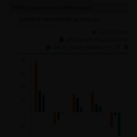
PRIIP-Szenarien und -Performance
DISKRETE WERTENTWICKLUNG
(%)
mit Stand
30/06/2026
H2 USD (Net)
MSCI World Health Care NR
Sector Equity Healthcare - OE
Chart
40
30
Bar chart with 3 data series.
The chart has 1 X axis displaying categories.
20
The chart has 1 Y axis displaying %. Data ranges from
10
0
-10