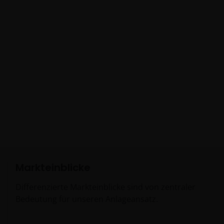
Luxemburg, Luxemburg, und durch die Commission de
Surveillance du Secteur Financier reguliert) zur Verfügu
gestellt werden.
Wenn sich diese rechtlichen Informationen auf die “Janu
Henderson Group” beziehen, ist dies Janus Henderson 
Ltd. (gegründet und registriert in Jersey, Registrierungs-
101484, eingetragener Sitz 47 Esplanade, St Helier, Jersey
0BD) und alle ihre hundertprozentigen
Tochtergesellschaften.
Markteinblicke
Differenzierte Markteinblicke sind von zentraler
Bedeutung für unseren Anlageansatz.