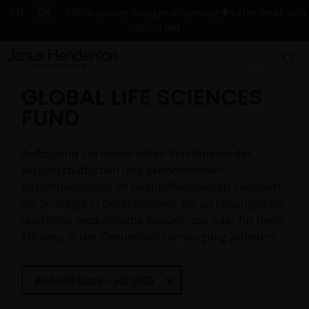
EN
DE
FR
Seite wechseln
Für private Anleger in Schweiz
Kontakt
GLOBAL LIFE SCIENCES
FUND
Aufbauend auf einem tiefen Verständnis der
wissenschaftlichen und ökonomischen
Zusammenhänge im Gesundheitswesen investiert
die Strategie in Unternehmen, die an Lösungen für
unerfüllte medizinische Bedürfnisse oder für mehr
Effizienz in der Gesundheitsversorgung arbeiten
Select Share Class
Anteilsklasse – H2 USD