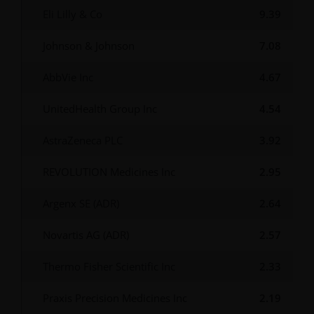
Eli Lilly & Co
9.39
der Zahlstelle des jeweiligen Fonds in der Schweiz
eingefordert werden. Es liegt in Ihrer Verantwortung, di
Johnson & Johnson
7.08
Unterlagen zu überprüfen.
AbbVie Inc
4.67
Die Wertentwicklung in der Vergangenheit ist kein Indika
UnitedHealth Group Inc
4.54
für die aktuelle oder zukünftige Wertentwicklung. Der W
einer Anlage und die daraus erzielten Erträge können s
AstraZeneca PLC
3.92
fallen als auch steigen und Sie erhalten möglicherweise 
den ursprünglich investierten Betrag zurück.
REVOLUTION Medicines Inc
2.95
Steuerannahmen und -erleichterungen hängen von den
besonderen Umständen eines Anlegers ab und können s
Argenx SE (ADR)
2.64
ändern, wenn sich diese Umstände oder die Gesetzgeb
ändern. Anlagen in Fremdwährungen können zudem
Novartis AG (ADR)
2.57
Währungsschwankungen unterliegen.
Thermo Fisher Scientific Inc
2.33
Datenschutz- und Cookie-Richtlinie
Praxis Precision Medicines Inc
2.19