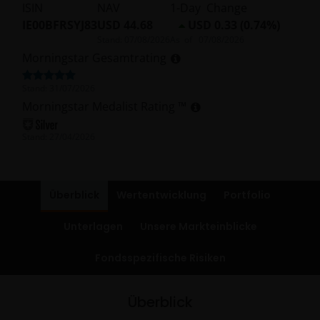
ISIN
NAV
1-Day Change
IE00BFRSYJ83
USD 44.68
USD 0.33 (0.74%)
Stand:
07/08/2026
As of
07/08/2026
Morningstar Gesamtrating
Stand:
31/07/2026
Morningstar Medalist Rating ™
Stand:
27/04/2026
Überblick
Wertentwicklung
Portfolio
Unterlagen
Unsere Markteinblicke
Fondsspezifische Risiken
Überblick