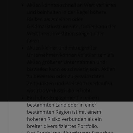
Aktien können schnell an Wert verlieren
und beinhalten in der Regel höhere
Risiken als Anleihen oder
Geldmarktinstrumente. Daher kann der
Wert Ihrer Investition steigen oder
fallen.
Aktien kleiner und mittelgroßer
Unternehmen können volatiler sein als
Aktien größerer Unternehmen und
bisweilen kann es schwierig sein, Aktien
zu bewerten oder zu gewünschten
Zeitpunkten und Preisen zu verkaufen,
was das Verlustrisiko erhöht.
Ein hohes Engagement in einem
bestimmten Land oder in einer
bestimmten Region ist mit einem
höheren Risiko verbunden als ein
breiter diversifiziertes Portfolio.