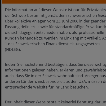
ein Währungsrisiko für potenzielle Anleger
Die Information auf dieser Website ist nur für Privatanle
darstellen. Die Kosten und Erträge können
aufgrund von Währungs- und
der Schweiz bestimmt gemäß dem schweizerischen Ges
Wechselkursschwankungen steigen oder fallen.
über kollektive Anlagen vom 23. Juni 2006 in der geänder
Fassung definiert, sowie für standardmäßige Privatkund
© Morningstar 2026. NAV-NAV bei Wiederanlage
der Bruttoerträge (soweit zutreffend).
die sich dagegen entschieden haben, als professionelle
Kunden behandelt zu werden im Einklang mit Artikel 5 A
Die Fondskosten wirken sich auf den Wert Ihrer
1 des Schweizerischen Finanzdienstleistungsgesetzes
Anlage aus. Insbesondere die laufenden Kosten
(FIDLEG).
für jeden Fonds verwässern die Wertentwicklung
der Anlage, vor allem im Laufe der Zeit.
Indem Sie nachstehend bestätigen, dass Sie diese wichti
Informationen gelesen haben, erklären und gewährleiste
auch, dass Sie in der Schweiz wohnhaft sind. Anleger aus
Gebühren
anderen Ländern, insbesondere aus den USA, müssen d
entsprechende Website für ihr Land besuchen.
Ausgabeaufschlag
0.00%
Der Inhalt dieser Website stellt keinerlei Beratung dar u
Verwaltungsvergütung
0.80%