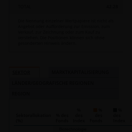
TOTAL
42.28
Bei Janus Henderson Investors nehmen wir die Privatsp
unserer Kunden sehr ernst und es ist uns ein Anliegen, I
Die Nennung einzelner Wertpapiere ist nicht als
personenbezogenen Daten zu schützen. Wir halten es fü
Angebot oder Aufforderung zur Emission, zum
wichtig, dass Sie darüber informiert sind, wie wir mit den
Verkauf, zur Zeichnung oder zum Kauf zu
Daten , die wir über diese Website über Sie erhalten,
verstehen. Die Positionen können sich ohne
umgehen. Daher werden wir Ihre personenbezogenen D
gesonderten Hinweis ändern.
ausschließlich wie in
unserer
Datenschutzrichtlinie
dargelegt, verwenden.
MARKTKAPITALISIERUNG
SEKTOR
Wir verwenden Cookies, kleine Textdateien, die von unse
Website an Ihren Browser übertragen werden, um
LÄNDER/GEOGRAFISCHE REGIONEN
verschiedene Aspekte Ihres Besuchs zu unterstützen, wie
REGION
unserer
Cookie-Richtlinie
beschrieben.
%
%
%
Sektorallokation
% des
des
des
des
Wer wir sind und wie Sie mit uns in Kontakt treten
(%)
Fonds
Index
Fonds
Index
3
können
Chart
Biotechnologie
36.9