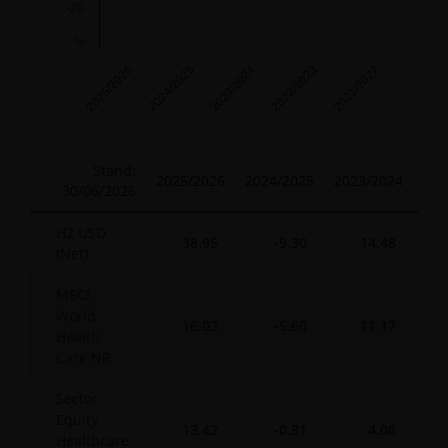
-20
%
2023/2024
2022/2023
2021/2022
2025/2026
2024/2025
End of interactive chart.
Stand:
2025/2026
2024/2025
2023/2024
202
30/06/2026
H2 USD
38.95
-9.30
14.48
(Net)
MSCI
World
16.02
-5.60
11.17
Health
Care NR
Sector
Equity
13.42
-0.81
4.08
Healthcare