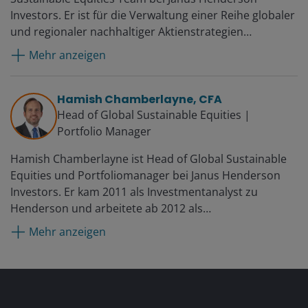
Investors. Er ist für die Verwaltung einer Reihe globaler
und regionaler nachhaltiger Aktienstrategien
verantwortlich. Ab 2017 war er Assistent im
Mehr anzeigen
Portfoliomanagement. Von 2009 bis 2019 arbeitete er
als Researchanalyst mit Schwerpunkt auf den
Bereichen Immobilien, Infrastruktur und Finanzen.
Hamish Chamberlayne, CFA
Aaron Scully kam im Jahr 2001 als Corporate Financial
Head of Global Sustainable Equities |
Analyst zu Janus. 2004 wurde er Research Associate
Portfolio Manager
und 2007 wurde er zum Junior Equity Analyst
Hamish Chamberlayne ist Head of Global Sustainable
befördert. Davor arbeitete er als Finanzanalyst im
Equities und Portfoliomanager bei Janus Henderson
Rahmen des Financial Development Program bei
Investors. Er kam 2011 als Investmentanalyst zu
Cardinal Health.
Henderson und arbeitete ab 2012 als
Investmentmanager. Davor war er als Analyst im
Mehr anzeigen
globalen Aktienteam von Gartmore tätig. Von 2004 bis
2007 arbeitete er als Senior Auditor bei
PricewaterhouseCoopers, wo er verschiedene
Sektoren abdeckte, darunter Energie, Technologie und
Kommunikation. Erste Station seiner Karriere war 2003