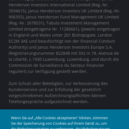
Henderson Investors International Limited (Reg.-Nr.
3594615), Janus Henderson Investors UK Limited (Reg.-Nr.
906355), Janus Henderson Fund Management UK Limited
(Reg.-Nr. 2678531), Tabula Investment Management
Limited (eingetragene Nr. 11286661), (jeweils eingetragen
in England und Wales unter 201 Bishopsgate, London
EC2M 3AE und beaufsichtigt von der Financial Conduct
Authority)
und Janus Henderson Investors Europe S.A.
(Registrierungsnummer B22848 mit Sitz in 78, Avenue de
la Liberté, L-1930 Luxemburg, Luxemburg, und durch die
Commission de Surveillance du Secteur Financier
reguliert) zur Verfügung gestellt werden.
Zum Schutz aller Beteiligten, zur Verbesserung des
Kundenservice und zur Erfüllung der gesetzlich
vorgeschriebenen Aufzeichnungspflichten können
Telefongespräche aufgezeichnet werden.
Janus Henderson® und alle anderen hierin
Wenn Sie auf „Alle Cookies akzeptieren“ klicken, stimmen
verwendeten Marken sind Marken der Janus Henderson
Sie der Speicherung von Cookies auf Ihrem Gerät zu, um
Group Ltd. oder einer ihrer Tochtergesellschaften. ©
die Websitenavigation zu verbessern, die Websitenutzung