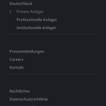
Deutschland
bei Burlington Consultants. Dort war er für die
Commercial Due Diligence von Unternehmen
Private Anleger
zuständig, die von Private-Equity-Häusern als
Professionelle Anleger
Übernahmeziele identifiziert wurden.
Institutionelle Anleger
Pressemitteilungen
Careers
Kontakt
Rechtliches
Datenschutzrichtlinie