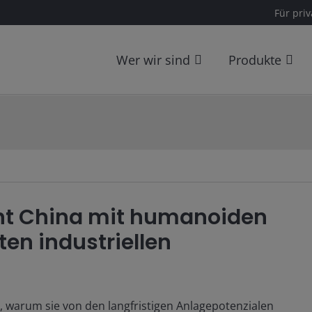
Für pri
Wer wir sind
Produkte
teht China mit humanoiden
en industriellen
rt, warum sie von den langfristigen Anlagepotenzialen